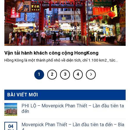
Vận tải hành khách công cộng HongKong
Hồng Kông là một thành phố nhỏ về diện tích, chỉ 1.100 km2 , tức...
1
2
3
4
BÀI VIẾT MỚI
PHI LỘ – Movenpick Phan Thiết – Lần đầu tiên ta
đến
Movenpick Phan Thiết – Lần đầu tiên ta đến – Bìa
04