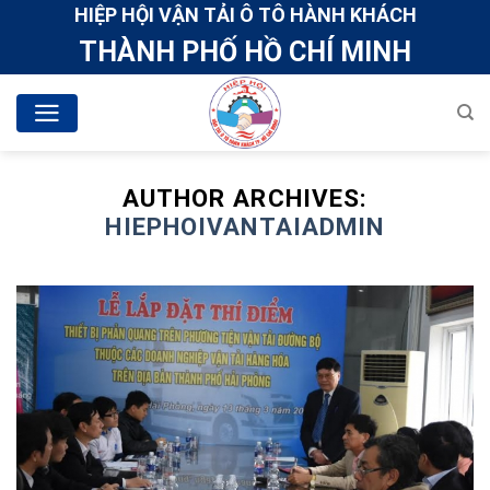
Skip
HIỆP HỘI VẬN TẢI Ô TÔ HÀNH KHÁCH
to
THÀNH PHỐ HỒ CHÍ MINH
content
AUTHOR ARCHIVES:
HIEPHOIVANTAIADMIN