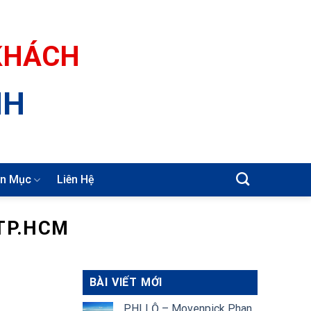
 KHÁCH
NH
n Mục
Liên Hệ
TP.HCM
BÀI VIẾT MỚI
PHI LỘ – Movenpick Phan