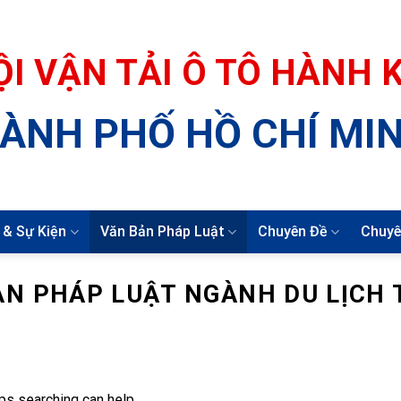
ỘI VẬN TẢI Ô TÔ HÀNH
ÀNH PHỐ HỒ CHÍ MI
 & Sự Kiện
Văn Bản Pháp Luật
Chuyên Đề
Chuyê
ẢN PHÁP LUẬT NGÀNH DU LỊCH 
ps searching can help.