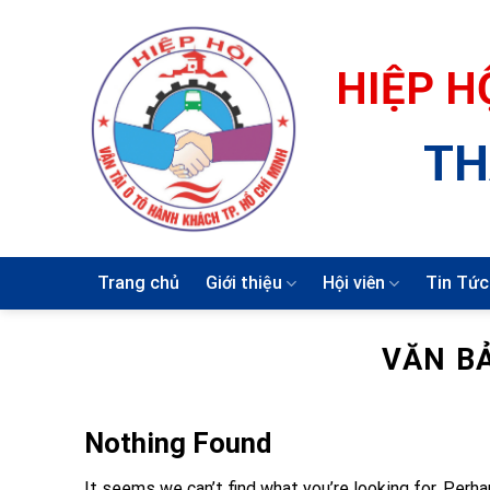
Skip
to
content
HIỆP H
TH
Trang chủ
Giới thiệu
Hội viên
Tin Tức
VĂN B
Nothing Found
It seems we can’t find what you’re looking for. Perha