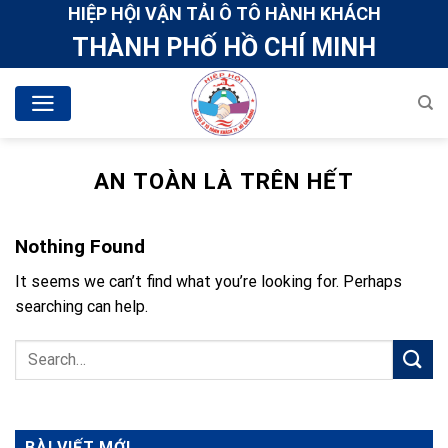
Skip
HIỆP HỘI VẬN TẢI Ô TÔ HÀNH KHÁCH
to
THÀNH PHỐ HỒ CHÍ MINH
content
AN TOÀN LÀ TRÊN HẾT
Nothing Found
It seems we can’t find what you’re looking for. Perhaps
searching can help.
BÀI VIẾT MỚI