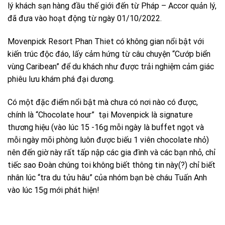
lý khách sạn hàng đầu thế giới đến từ Pháp – Accor quản lý,
đã đưa vào hoạt động từ ngày 01/10/2022.
Movenpick Resort Phan Thiet có không gian nổi bật với
kiến trúc độc đáo, lấy cảm hứng từ câu chuyện “Cướp biển
vùng Caribean” để du khách như được trải nghiệm cảm giác
phiêu lưu khám phá đại dương.
Có một đặc điểm nổi bật mà chưa có nơi nào có được,
chính là “Chocolate hour” tại Movenpick là signature
thương hiệu (vào lúc 15 -16g mỗi ngày là buffet ngọt và
mỗi ngày mõi phòng luôn được biếu 1 viên chocolate nhỏ)
nên đến giờ này rất tấp nập các gia đình và các bạn nhỏ, chỉ
tiếc sao Đoàn chúng toi không biết thông tin này(?) chỉ biết
nhân lúc “tra du tửu hâu” của nhóm bạn bè cháu Tuấn Anh
vào lúc 15g mới phát hiện!