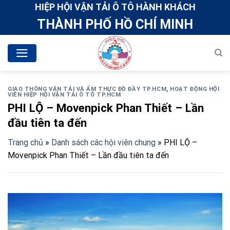
Skip
HIỆP HỘI VẬN TẢI Ô TÔ HÀNH KHÁCH
to
THÀNH PHỐ HỒ CHÍ MINH
content
GIAO THÔNG VẬN TẢI VÀ ẨM THỰC ĐỒ ĐẦY TP.HCM
,
HOẠT ĐỘNG HỘI
VIÊN HIỆP HỘI VẬN TẢI Ô TÔ TP.HCM
PHI LỘ – Movenpick Phan Thiết – Lần
đầu tiên ta đến
Trang chủ
»
Danh sách các hội viên chung
»
PHI LỘ –
Movenpick Phan Thiết – Lần đầu tiên ta đến