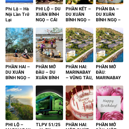
Phi Lộ – Hà
PHI LỘ – DU
PHẦN KẾT –
PHẦN BA –
Nội Lần Trở
XUÂN BÍNH
DU XUÂN
DU XUÂN
Lại
NGỌ – CÁI
BÍNH NGỌ –
BÍNH NGỌ –
BÈ ĐỒNG
CÁI BÈ ĐỒNG
CÁI BÈ ĐỒNG
THÁP
THÁP
THÁP
PHẦN HAI –
PHẦN MỞ
PHẦN HAI:
PHẦN MỞ
DU XUÂN
ĐẦU – DU
MARINABAY
ĐẦU:
BÍNH NGỌ –
XUÂN BÍNH
– VŨNG TÀU,
MARINABAY
CÁI BÈ ĐỒNG
NGỌ – CÁI
LẦN ĐẦU
– VŨNG TÀU,
THÁP
BÈ ĐỒNG
TIÊN TA ĐẾN
LẦN ĐẦU
THÁP
TIÊN TA ĐẾN
PHI LỘ –
TLPV 51/25
PHẦN HAI:
PHẦN MỞ