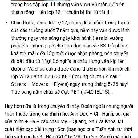
trong học tập lớp 11 nhưng vẫn vượt vũ môn để biến
thành rồng – lên lớp 12 – chuẩn bị thi Tú tài II ;
Cháu Hưng, đang lớp 7/12, nhưng luôn nằm trong top 5
của các trường suốt 7 năm qua, năm nay vẫn được lãnh
thưởng ngay vào sáng ngày khởi hành (lẻ ra bị vướng
phải ở lại, nhưng giờ chót do dạo này các KS trả phòng
khá trễ, mãi đến 15g mới được nhận phòng, nên chuyến
đi bắt đầu từ 11g! Có nghĩa là cháu Hưng vẫn kịp lên
đường! Và cháu càng được đáng thưởng hơn khi mới chỉ
lớp 7/12 đã thi đậu CC KET ( chứng chỉ thứ 4 sau :
Staers – Movers – Flyers) ngay trong tháng 5/26 này!
Tức sang năm cháu sẽ đạt PET ( #4.0 IELTS)….
Hay hơn nữa là trong chuyến đi này, Đoàn ngoài nhưng người
thân thuộc trong gia đình như: Anh Dức – Chị Hạnh, sui gia
của mình + Hà + các cháu My – Quang, Như và Khoa, lại
xuất hiện cặp bài trùng : Sơn (bạn học của Tuấn Anh từ thời
tiểu và trung học), Hòa (Gđ Cty Môi Trường Xanh) mà minh