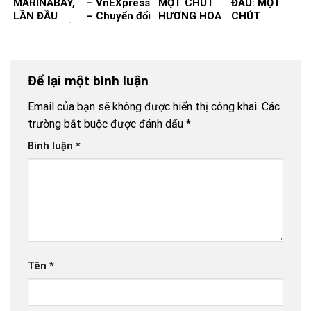
MARINABAY,
– VnEXpress
MỘT CHÚT
ĐẦU: MỘT
LẦN ĐẦU
– Chuyển đổi
HƯƠNG HOA
CHÚT
TIÊN TA ĐẾN
xanh TP.HCM
– SINH
HƯƠNG HOA
NHẬT 75 –
– SINH
TUỔI CỦA
NHẬT 75 –
GIÀ YẾU
TUỔI CỦA
Để lại một bình luận
GIÀ YẾU
Email của bạn sẽ không được hiển thị công khai.
Các
trường bắt buộc được đánh dấu
*
Bình luận
*
Tên
*