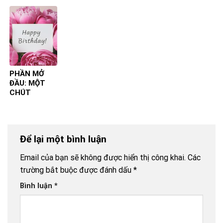
– VŨNG TÀU,
TIÊN TA ĐẾN
xanh TP.HCM
– SINH
LẦN ĐẦU
NHẬT 75 –
TIÊN TA ĐẾN
TUỔI CỦA
GIÀ YẾU
PHẦN MỞ
ĐẦU: MỘT
CHÚT
HƯƠNG HOA
– SINH
NHẬT 75 –
TUỔI CỦA
Để lại một bình luận
GIÀ YẾU
Email của bạn sẽ không được hiển thị công khai.
Các
trường bắt buộc được đánh dấu
*
Bình luận
*