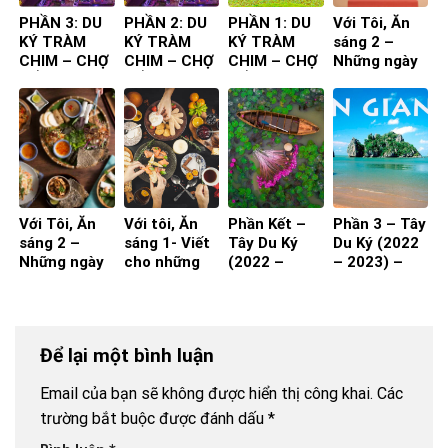
PHẦN 3: DU
PHẦN 2: DU
PHẦN 1: DU
Với Tôi, Ăn
KÝ TRÀM
KÝ TRÀM
KÝ TRÀM
sáng 2 –
CHIM – CHỢ
CHIM – CHỢ
CHIM – CHỢ
Những ngày
NỔI
NỔI
NỔI
nghỉ hưu!
(Phần 2)
Với Tôi, Ăn
Với tôi, Ăn
Phần Kết –
Phần 3 – Tây
sáng 2 –
sáng 1- Viết
Tây Du Ký
Du Ký (2022
Những ngày
cho những
(2022 –
– 2023) –
nghỉ hưu!
ngay còn đi
2023)
Kiên Giang
(Phần 1)
làm
Để lại một bình luận
Email của bạn sẽ không được hiển thị công khai.
Các
trường bắt buộc được đánh dấu
*