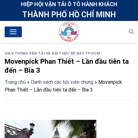
Skip
HIỆP HỘI VẬN TẢI Ô TÔ HÀNH KHÁCH
to
THÀNH PHỐ HỒ CHÍ MINH
content
GIAO THÔNG VẬN TẢI VÀ ẨM THỰC ĐỒ ĐẦY TP.HCM
Movenpick Phan Thiết – Lần đầu tiên ta
đến – Bìa 3
Trang chủ
»
Danh sách các hội viên chung
»
Movenpick
Phan Thiết – Lần đầu tiên ta đến – Bìa 3