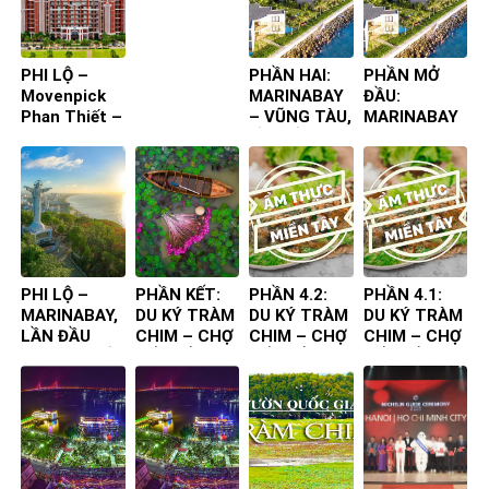
ta đến – Bìa
4
PHI LỘ –
PHẦN HAI:
PHẦN MỞ
Movenpick
MARINABAY
ĐẦU:
Phan Thiết –
– VŨNG TÀU,
MARINABAY
Lần đầu tiên
LẦN ĐẦU
– VŨNG TÀU,
ta đến
TIÊN TA ĐẾN
LẦN ĐẦU
TIÊN TA ĐẾN
PHI LỘ –
PHẦN KẾT:
PHẦN 4.2:
PHẦN 4.1:
MARINABAY,
DU KÝ TRÀM
DU KÝ TRÀM
DU KÝ TRÀM
LẦN ĐẦU
CHIM – CHỢ
CHIM – CHỢ
CHIM – CHỢ
TIÊN TA ĐẾN
NỔI – ẨM
NỔI – ẨM
NỔI – ẨM
THỰC
THỰC
THỰC
CHUYẾN ĐI
CHUYẾN ĐI
CHUYẾN ĐI