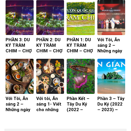
LẦN ĐẦU
THỰC
THỰC
TIÊN TA ĐẾN
CHUYẾN ĐI
CHUYẾN ĐI
PHẦN 3: DU
PHẦN 2: DU
PHẦN 1: DU
Với Tôi, Ăn
KÝ TRÀM
KÝ TRÀM
KÝ TRÀM
sáng 2 –
CHIM – CHỢ
CHIM – CHỢ
CHIM – CHỢ
Những ngày
NỔI
NỔI
NỔI
nghỉ hưu!
(Phần 2)
Với Tôi, Ăn
Với tôi, Ăn
Phần Kết –
Phần 3 – Tây
sáng 2 –
sáng 1- Viết
Tây Du Ký
Du Ký (2022
Những ngày
cho những
(2022 –
– 2023) –
nghỉ hưu!
ngay còn đi
2023)
Kiên Giang
(Phần 1)
làm