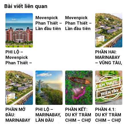
Bài viết liên quan
Movenpick
Movenpick
Phan Thiết –
Phan Thiết –
Lần đầu tiên
Lần đầu tiên
ta đến – Bìa
ta đến – Bìa
4
3
PHI LỘ –
PHẦN HAI:
Movenpick
MARINABAY
Phan Thiết –
– VŨNG TÀU,
Lần đầu tiên
LẦN ĐẦU
ta đến
TIÊN TA ĐẾN
PHẦN MỞ
PHI LỘ –
PHẦN KẾT:
PHẦN 4.1:
ĐẦU:
MARINABAY,
DU KÝ TRÀM
DU KÝ TRÀM
MARINABAY
LẦN ĐẦU
CHIM – CHỢ
CHIM – CHỢ
– VŨNG TÀU,
TIÊN TA ĐẾN
NỔI – ẨM
NỔI – ẨM