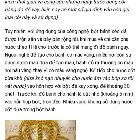
kiệm thời gian và công sức nhưng ngày trước dùng cối
bằng đá để xay, hiện nay có một số gia đình vẫn còn giữ
loại cối này và sử dụng)
.
Tuy nhiên, với ứng dụng của công nghệ, bột bánh xèo đã
được trộn sẵn và bày bán rộng rãi, khi mua về chỉ cần pha
nước theo tỉ lệ cho trước là có thể mang đi đỗ bánh ngay.
Ngoài nghệ để tạo cho bánh có màu vàng, nhiều nơi còn sử
dụng nước màu dừa để tạo màu, bánh đỗ ra thường có màu
hơi nâu vàng thay vì có màu vàng nghệ. Kế tiếp cho nước cốt
dừa khô
(dừa khô nạo nhuyễn cho nước ấm vào bóp sơ rồi
vắt nước)
vào hỗn hợp với bột đã xay xong, để khoảng 30
phút. Trước khi đỗ bánh cho hành lá cắt nhỏ (khoảng 5 mm)
vào hỗn hợp bột, trộn đều. Nhiều vùng không sử dụng nước
cốt dừa trong bột bánh.