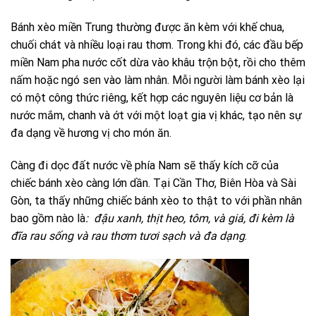
Bánh xèo miền Trung thường được ăn kèm với khế chua,
chuối chát và nhiều loại rau thơm. Trong khi đó, các đầu bếp
miền Nam pha nước cốt dừa vào khâu trộn bột, rồi cho thêm
nấm hoặc ngó sen vào làm nhân. Mỗi người làm bánh xèo lại
có một công thức riêng, kết hợp các nguyên liệu cơ bản là
nước mắm, chanh và ớt với một loạt gia vị khác, tạo nên sự
đa dạng về hương vị cho món ăn.
Càng đi dọc đất nước về phía Nam sẽ thấy kích cỡ của
chiếc bánh xèo càng lớn dần. Tại Cần Thơ, Biên Hòa và Sài
Gòn, ta thấy những chiếc bánh xèo to thật to với phần nhân
bao gồm nào là
: đậu xanh, thịt heo, tôm, và giá, đi kèm là
đĩa rau sống và rau thơm tươi sạch và đa dạng
.