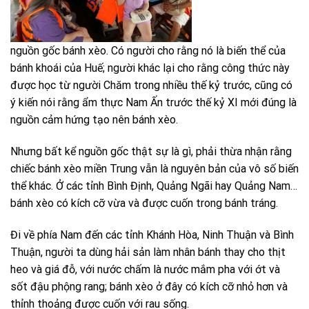
nguồn gốc bánh xèo. Có người cho rằng nó là biến thể của
bánh khoái của Huế; người khác lại cho rằng công thức này
được học từ người Chăm trong nhiều thế kỷ trước, cũng có
ý kiến nói rằng ẩm thực Nam Ấn trước thế kỷ XI mới đúng là
nguồn cảm hứng tạo nên bánh xèo.
Nhưng bất kể nguồn gốc thật sự là gì, phải thừa nhận rằng
chiếc bánh xèo miền Trung vẫn là nguyên bản của vô số biến
thể khác. Ở các tỉnh Bình Định, Quảng Ngãi hay Quảng Nam…
bánh xèo có kích cỡ vừa và được cuốn trong bánh tráng.
Đi về phía Nam đến các tỉnh Khánh Hòa, Ninh Thuận và Bình
Thuận, người ta dùng hải sản làm nhân bánh thay cho thịt
heo và giá đỗ, với nước chấm là nước mắm pha với ớt và
sốt đậu phộng rang; bánh xèo ở đây có kích cỡ nhỏ hơn và
thỉnh thoảng được cuốn với rau sống.