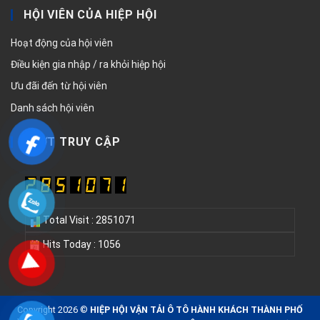
HỘI VIÊN CỦA HIỆP HỘI
Hoạt động của hội viên
Điều kiện gia nhập / ra khỏi hiệp hội
Ưu đãi đến từ hội viên
Danh sách hội viên
LƯỢT TRUY CẬP
Total Visit : 2851071
Hits Today : 1056
Copyright 2026 ©
HIỆP HỘI VẬN TẢI Ô TÔ HÀNH KHÁCH THÀNH PHỐ