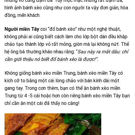
nhưng vô cùng đậm đà. Tuy mộc mạc nhưng rất đậm đà,
hình ảnh bánh xèo cũng như con người ta vậy đơn giản, hòa
đồng, mến khách.
Người miền Tây
coi “đổ bánh xèo” như một nghệ thuật,
không phải ai cũng biết cách làm cho lớp bột dàn đều khắp
chảo tạo thành lớp vỏ rất mỏng, giòn mà lại không nứt. Thế
hệ ông bà thường kháo nhau rằng: “
Sau này ra mắt dâu: chỉ
cần giới thiệu nó biết đổ bánh xèo là được!”.
Không giống bánh xèo miền Trung, bánh xèo miền Tây có
kích cỡ to bằng một cái lòng chảo với bán kính dài một
gang tay. Trong cơn thèm, bạn có thể ăn bánh xèo miền
Trung từ 4 -5 cái hoặc hơn còn riêng bánh xèo miền Tây bạn
chỉ cần ăn một cái đã thấy no căng!