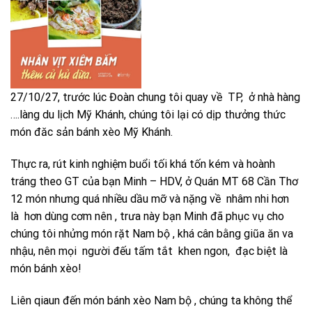
27/10/27, trước lúc Đoàn chung tôi quay về TP, ở nhà hàng
….làng du lịch Mỹ Khánh, chúng tôi lại có dịp thưởng thức
món đăc sản bánh xèo Mỹ Khánh.
Thực ra, rút kinh nghiệm buổi tối khá tốn kém và hoành
tráng theo GT của bạn Minh – HDV, ở Quán MT 68 Cần Thơ
12 món nhưng quá nhiều dầu mỡ và nặng về nhâm nhi hơn
là hơn dùng cơm nên , trưa này bạn Minh đã phục vụ cho
chúng tôi nhửng món rặt Nam bộ , khá cân bằng giũa ăn va
nhậu, nên mọi người đếu tấm tắt khen ngon, đạc biệt là
món bánh xèo!
Liên qiaun đến món bánh xèo Nam bộ , chúng ta không thể