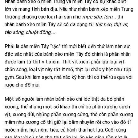
Nhân bánh xèo ở miền Trung và miền Tây có sự khác biệt
lớn và mang tính bản địa. Nếu như nhân bánh xèo miền Trung
thường chuộng các loại hải sản như
mực sữa, tôm,..
thì
nhân bánh xèo miền Tây sẽ có đa dạng từ
thịt heo, thịt vịt,
tép sông, chuột đồng,…
Phải là dân miền Tây “rặc” thì mới biết đến thứ làm nên sự
đặc sắc nhất của bánh xèo miền Tây đó chính là phần nhân
được làm từ thịt vịt xiêm. Thịt vịt xiêm phải lựa loại vịt
chăn sông, loại vịt này rất ít mỡ, thịt lại chắc y hệt như tập
gym. Sau khi làm sạch, nhà nào kỹ hơn thì có thể rửa qua với
rượu cho đỡ mùi.
Một số người làm nhân bánh xèo chỉ lóc thịt da bỏ phần
xương, thế nhưng một số khác thì chỉ bỏ phần xương sườn
vịt, xương đùi, những phần xương cứng, thô còn phần xương
mềm như xương cổ thì giữ lại băm nhuyễn rồi cho vào đó tí
nước mắm, hạt nêm, tiêu, củ hành thái hạt lựu. Cuối cùng
xào lên với củ sắn cho thịt săn lại, ăn vào giòn sần sật là