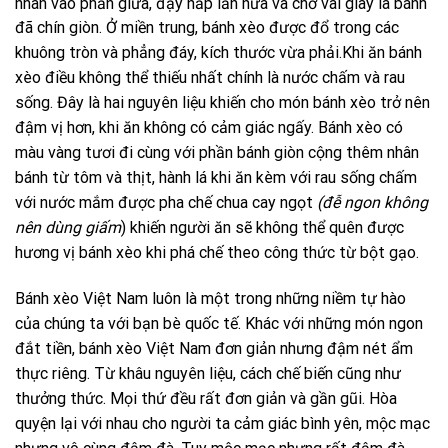
nhân vào phần giữa, đậy nắp lần nữa và chờ vài giây là bánh
đã chín giòn. Ở miền trung, bánh xèo được đổ trong các
khuông tròn và phẳng đáy, kích thước vừa phải.Khi ăn bánh
xèo điều không thể thiếu nhất chính là nước chấm và rau
sống. Đây là hai nguyên liệu khiến cho món bánh xèo trở nên
đậm vị hơn, khi ăn không có cảm giác ngấy. Bánh xèo có
màu vàng tươi đi cùng với phần bánh giòn cộng thêm nhân
bánh từ tôm và thịt, hành lá khi ăn kèm với rau sống chấm
với nước mắm được pha chế chua cay ngọt
(đễ ngon không
nên dùng giấm
) khiến người ăn sẽ không thể quên được
hương vị bánh xèo khi phá chế theo công thức từ bột gạo.
Bánh xèo Việt Nam luôn là một trong những niềm tự hào
của chúng ta với bạn bè quốc tế. Khác với những món ngon
đắt tiền, bánh xèo Việt Nam đơn giản nhưng đậm nét ẩm
thực riêng. Từ khâu nguyên liệu, cách chế biến cũng như
thưởng thức. Mọi thứ đều rất đơn giản và gần gũi. Hòa
quyện lại với nhau cho người ta cảm giác bình yên, mộc mạc