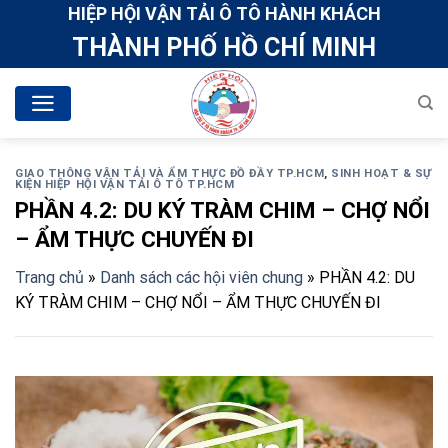
Skip
HIỆP HỘI VẬN TẢI Ô TÔ HÀNH KHÁCH
to
THÀNH PHỐ HỒ CHÍ MINH
content
GIAO THÔNG VẬN TẢI VÀ ẨM THỰC ĐỒ ĐẦY TP.HCM
,
SINH HOẠT & SỰ
KIỆN HIỆP HỘI VẬN TẢI Ô TÔ TP.HCM
PHẦN 4.2: DU KÝ TRÀM CHIM – CHỢ NỔI
– ẨM THỰC CHUYẾN ĐI
Trang chủ
»
Danh sách các hội viên chung
»
PHẦN 4.2: DU
KÝ TRÀM CHIM – CHỢ NỔI – ẨM THỰC CHUYẾN ĐI