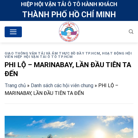
Skip
HIỆP HỘI VẬN TẢI Ô TÔ HÀNH KHÁCH
to
THÀNH PHỐ HỒ CHÍ MINH
content
GIAO THÔNG VẬN TẢI VÀ ẨM THỰC ĐỒ ĐẦY TP.HCM
,
HOẠT ĐỘNG HỘI
VIÊN HIỆP HỘI VẬN TẢI Ô TÔ TP.HCM
PHI LỘ – MARINABAY, LẦN ĐẦU TIÊN TA
ĐẾN
Trang chủ
»
Danh sách các hội viên chung
»
PHI LỘ –
MARINABAY, LẦN ĐẦU TIÊN TA ĐẾN