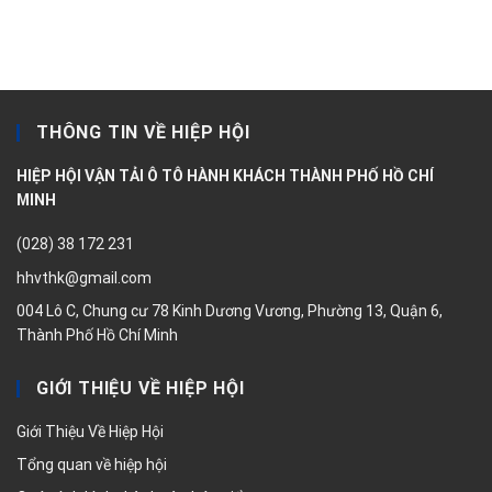
THÔNG TIN VỀ HIỆP HỘI
HIỆP HỘI VẬN TẢI Ô TÔ HÀNH KHÁCH THÀNH PHỐ HỒ CHÍ
MINH
(028) 38 172 231
hhvthk@gmail.com
004 Lô C, Chung cư 78 Kinh Dương Vương, Phường 13, Quận 6,
Thành Phố Hồ Chí Minh
GIỚI THIỆU VỀ HIỆP HỘI
Giới Thiệu Về Hiệp Hội
Tổng quan về hiệp hội