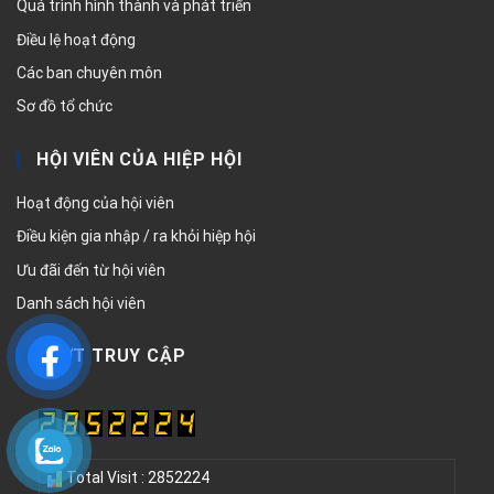
Quá trình hình thành và phát triển
Điều lệ hoạt động
Các ban chuyên môn
Sơ đồ tổ chức
HỘI VIÊN CỦA HIỆP HỘI
Hoạt động của hội viên
Điều kiện gia nhập / ra khỏi hiệp hội
Ưu đãi đến từ hội viên
Danh sách hội viên
LƯỢT TRUY CẬP
Total Visit : 2852224