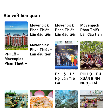
Bài viết liên quan
Movenpick
Movenpick
Movenpick
Phan Thiết –
Phan Thiết –
Phan Thiết –
Lần đầu tiên
Lần đầu tiên
Lần đầu tiên
ta đến – Bìa
ta đến – Bìa
ta đến – Bìa
4
3
2
Movenpick
Phan Thiết –
Lần đầu tiên
PHI LỘ –
ta đến – Bìa
Movenpick
1
Phan Thiết –
Lần đầu tiên
ta đến
Phi Lộ – Hà
PHI LỘ – DU
Nội Lần Trở
XUÂN BÍNH
Lại
NGỌ – CÁI
BÈ ĐỒNG
THÁP