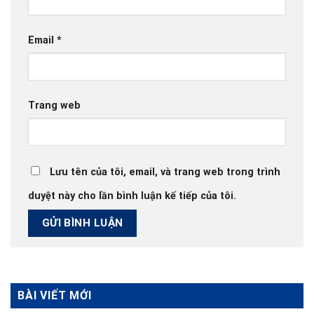
Email
*
Trang web
Lưu tên của tôi, email, và trang web trong trình
duyệt này cho lần bình luận kế tiếp của tôi.
BÀI VIẾT MỚI