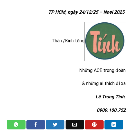
TP HCM, ngày 24/12/25 – Noel 2025
Thân /Kinh tặng
Những ACE trong đoàn
& những ai thich đi xa
Lê Trung Tính,
0909.100.752