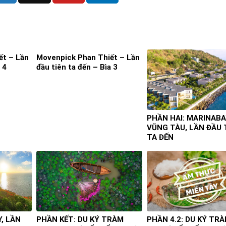
ết – Lần
Movenpick Phan Thiết – Lần
 4
đầu tiên ta đến – Bìa 3
PHẦN HAI: MARINABA
VŨNG TÀU, LẦN ĐẦU 
TA ĐẾN
Y, LẦN
PHẦN KẾT: DU KÝ TRÀM
PHẦN 4.2: DU KÝ TR