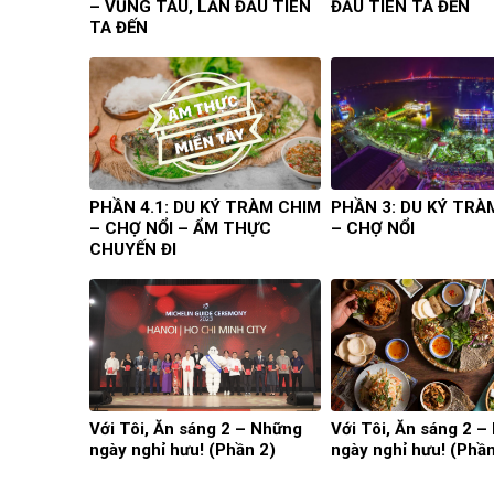
– VŨNG TÀU, LẦN ĐẦU TIÊN
ĐẦU TIÊN TA ĐẾN
TA ĐẾN
PHẦN 4.1: DU KÝ TRÀM CHIM
PHẦN 3: DU KÝ TRÀ
– CHỢ NỔI – ẨM THỰC
– CHỢ NỔI
CHUYẾN ĐI
Với Tôi, Ăn sáng 2 – Những
Với Tôi, Ăn sáng 2 
ngày nghỉ hưu! (Phần 2)
ngày nghỉ hưu! (Phần