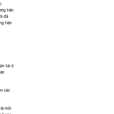
c
ơng tiện
ới đã
ng tiện
ận tải ô
bàn
ên các
 là mối