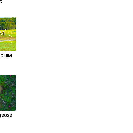
C
 CHIM
 (2022