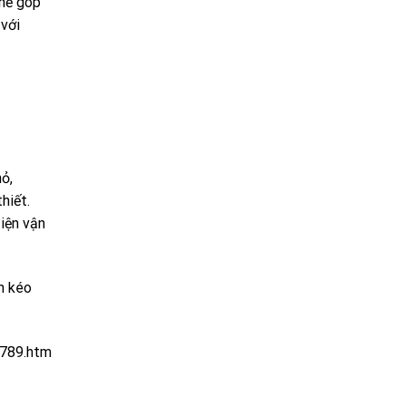
thể góp
 với
hỏ,
hiết.
iện vận
ền kéo
2789.htm