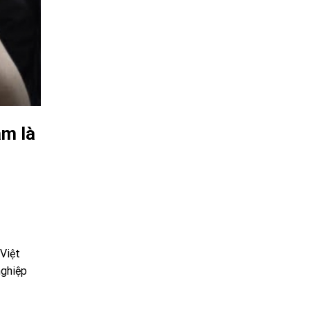
am là
Việt
nghiệp