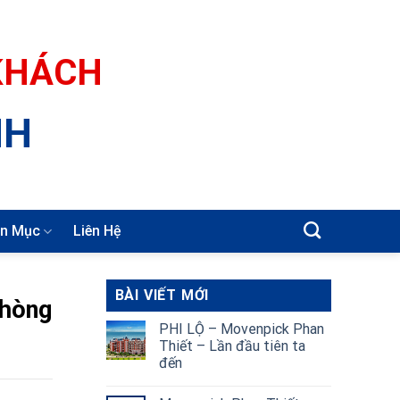
 KHÁCH
NH
n Mục
Liên Hệ
BÀI VIẾT MỚI
Phòng
PHI LỘ – Movenpick Phan
Thiết – Lần đầu tiên ta
đến