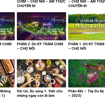
CHIM – CHỢ NỔI – ẨM THỰC
– CHỢ NỔI – ẨM THỰ
CHUYẾN ĐI
CHUYẾN ĐI
M CHIM
PHẦN 2: DU KÝ TRÀM CHIM
PHẦN 1: DU KÝ TRÀM
– CHỢ NỔI
– CHỢ NỔI
– Những
Với tôi, Ăn sáng 1- Viết cho
Phần Kết – Tây Du Ký
 1)
những ngay còn đi làm
– 2023)