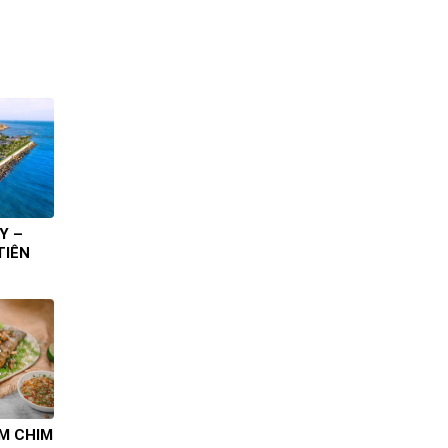
Y –
TIÊN
ÀM CHIM