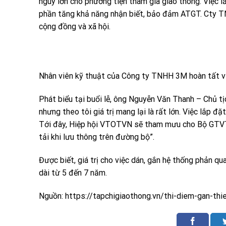
nguy lớn cho phương tiện tham gia giao thông. Việc l
phần tăng khả năng nhận biết, bảo đảm ATGT. Cty TNH
cộng đồng và xã hội.
Nhân viên kỹ thuật của Công ty TNHH 3M hoàn tất việ
Phát biểu tại buổi lễ, ông Nguyễn Văn Thanh – Chủ tịc
nhưng theo tôi giá trị mang lại là rất lớn. Việc lắp đ
Tới đây, Hiệp hội VTOTVN sẽ tham mưu cho Bộ GTVT tr
tải khi lưu thông trên đường bộ”.
Được biết, giá trị cho việc dán, gắn hệ thống phản qu
dài từ 5 đến 7 năm.
Nguồn: https://tapchigiaothong.vn/thi-diem-gan-th