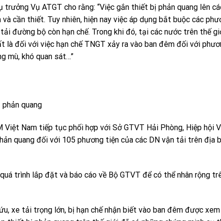
ụ trưởng Vụ ATGT cho rằng: “Việc gắn thiết bị phản quang lên cá
 và cần thiết. Tuy nhiên, hiện nay việc áp dụng bắt buộc các phư
tải đường bộ còn hạn chế. Trong khi đó, tại các nước trên thế gi
nhất là đối với việc hạn chế TNGT xảy ra vào ban đêm đối với phươ
ng mù, khó quan sát…”
ị phản quang
M Việt Nam tiếp tục phối hợp với Sở GTVT Hải Phòng, Hiệp hội V
phản quang đối với 105 phương tiện của các DN vận tải trên địa 
 quá trình lắp đặt và báo cáo về Bộ GTVT để có thể nhân rộng tr
u, xe tải trọng lớn, bị hạn chế nhận biết vào ban đêm được xem