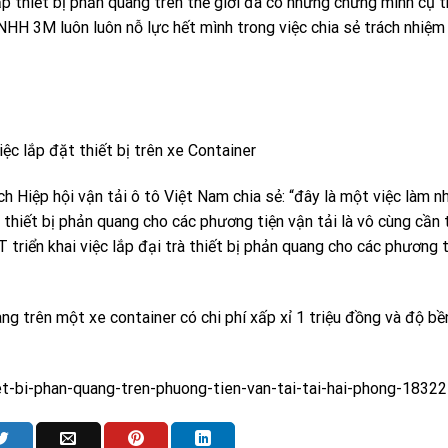
ắp thiết bị phản quang trên thế giới đã có những chứng minh cụ 
H 3M luôn luôn nỗ lực hết mình trong việc chia sẻ trách nhiệm
c lắp đặt thiết bị trên xe Container
h Hiệp hội vận tải ô tô Việt Nam chia sẻ: “đây là một việc làm n
ặt thiết bị phản quang cho các phương tiện vận tải là vô cùng cần t
iển khai việc lắp đại trà thiết bị phản quang cho các phương t
ang trên một xe container có chi phí xấp xỉ 1 triệu đồng và độ b
iet-bi-phan-quang-tren-phuong-tien-van-tai-tai-hai-phong-1832