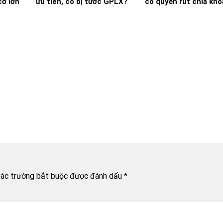
cỡ lớn
ưu tiên, có bị tước GPLX?
có quyền rút chìa khó
ác trường bắt buộc được đánh dấu
*