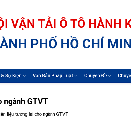
ỘI VẬN TẢI Ô TÔ HÀNH
ÀNH PHỐ HỒ CHÍ MI
 & Sự Kiện
Văn Bản Pháp Luật
Chuyên Đề
Chuyê
ho ngành GTVT
iên liệu tương lai cho ngành GTVT