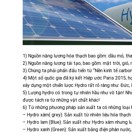
1) Nguồn năng lương hóa thạch bao gồm: dầu mỏ, than,
2) Nguồn năng lượng tái tạo, bao gồm: mặt trời, gió, 
3) Chúng ta phải phấn đấu tiến từ “Nền kinh tế carbon
4) Một số quốc gia đã ký kết Hiệp ước Paris 2015, h
xây dựng một chiến lược Hydro rất rõ ràng như: Đức,
5) Lượng hydro có trong tự nhiên hầu như vô tận! Như
được tách ra từ những vật chất khác!
6) Từ những phương pháp sản xuất ta có những loại 
– Hydro xám( grey): Sản xuất từ nhiên liệu hóa thạc
– Hydro lam (Blue): Sản xuất như Hydro xám nhưng lươ
– Hydro xanh (Green): Sản xuất bằng điện phân nước,