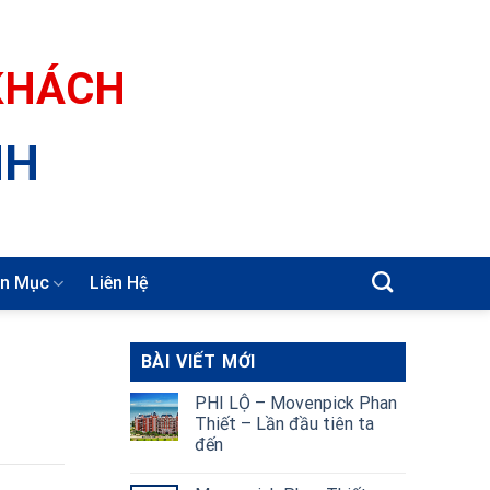
 KHÁCH
NH
n Mục
Liên Hệ
BÀI VIẾT MỚI
PHI LỘ – Movenpick Phan
Thiết – Lần đầu tiên ta
đến