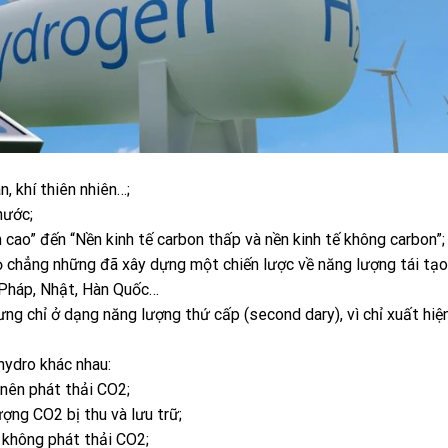
 khí thiên nhiên…;
nước;
 cao” đến “Nền kinh tế carbon thấp và nền kinh tế không carbon”;
ọ chẳng những đã xây dựng một chiến lược về năng lượng tái tạo
 Pháp, Nhật, Hàn Quốc…
ng chỉ ở dạng năng lượng thứ cấp (second dary), vì chỉ xuất hiện
hydro khác nhau:
h nên phát thải CO2;
̣ng CO2 bị thu và lưu trữ;
 không phát thải CO2;