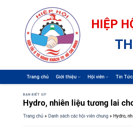
Skip
to
content
HIỆP H
TH
Trang chủ
Giới thiệu
Hội viên
Tin Tức
BẠN BIẾT GÌ?
Hydro, nhiên liệu tương lai c
Trang chủ
»
Danh sách các hội viên chung
»
Hydro, nh