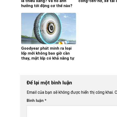
là thiếu xăng? Và nó ảnh
công-ten-nơ, xe tải 
hưởng tới động cơ thế nào?
Goodyear phát minh ra loại
lốp mới không bao giờ cần
thay, mặt lốp có khả năng tự
tái sinh
Để lại một bình luận
Email của bạn sẽ không được hiển thị công khai.
C
Bình luận
*