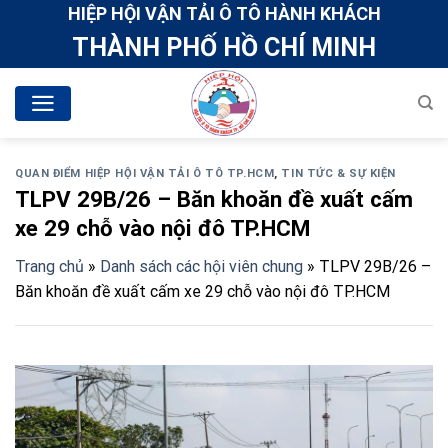
Skip
HIỆP HỘI VẬN TẢI Ô TÔ HÀNH KHÁCH
to
THÀNH PHỐ HỒ CHÍ MINH
content
QUAN ĐIỂM HIỆP HỘI VẬN TẢI Ô TÔ TP.HCM
,
TIN TỨC & SỰ KIỆN
TLPV 29B/26 – Băn khoăn đề xuất cấm
xe 29 chỗ vào nội đô TP.HCM
Trang chủ
»
Danh sách các hội viên chung
»
TLPV 29B/26 –
Băn khoăn đề xuất cấm xe 29 chỗ vào nội đô TP.HCM