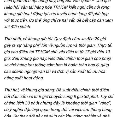
Liên quan đến nội dung này, ông Bùi Văn Quản – Chủ tịch
Hiệp hội Vận tải hàng hóa TP.HCM kiến nghị cần nới rộng
khung giờ hoạt động tại các tuyến hành lang để phù hợp
với thực tiễn. Cụ thể, ông chỉ ra hai vấn đề bất cập cần xem
xét điều chỉnh:
Thứ nhất, về khung giờ tối: Quy định cấm xe đến 20 giờ
gây ra sự “lãng phí” lớn về nguồn lực và thời gian. Thực tế,
giờ cao điểm tại TP.HCM chủ yếu diễn ra từ 17 giờ đến 19
giờ. Sau khung giờ này, việc điều chỉnh thời gian cho phép
xe chở hàng lưu thông sớm hơn là hoàn toàn hợp lý, giúp
các doanh nghiệp vận tải và đơn vị sản xuất tối ưu hóa
năng suất hoạt động.
Thứ hai, về khung giờ sáng: Đề xuất điều chỉnh thời điểm
bắt đầu cấm xe từ 9 giờ chuyển sang 8 giờ 30 phút. Tuy chỉ
chênh lệch 30 phút nhưng đây là khoảng thời gian “vàng”,
có ý nghĩa đặc biệt quan trọng đối với việc lưu thông hàng
hóa. Sự thay đổi này sẽ giúp các khu công nghiệp và nhà