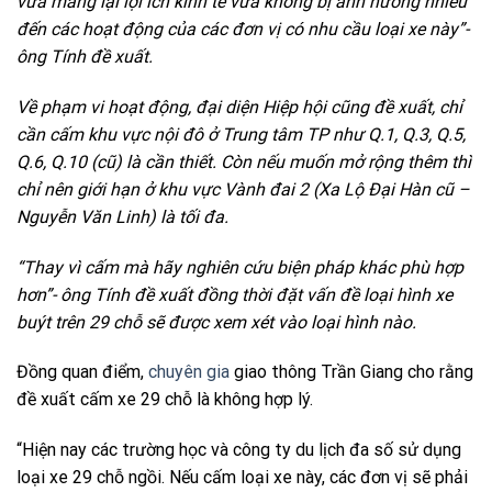
vừa mang lại lợi ích kinh tế vừa không bị ảnh hưởng nhiều
đến các hoạt động của các đơn vị có nhu cầu loại xe này”-
ông Tính đề xuất.
Về phạm vi hoạt động, đại diện Hiệp hội cũng đề xuất, chỉ
cần cấm khu vực nội đô ở Trung tâm TP như Q.1, Q.3, Q.5,
Q.6, Q.10 (cũ) là cần thiết. Còn nếu muốn mở rộng thêm thì
chỉ nên giới hạn ở khu vực Vành đai 2 (Xa Lộ Đại Hàn cũ –
Nguyễn Văn Linh) là tối đa.
“Thay vì cấm mà hãy nghiên cứu biện pháp khác phù hợp
hơn”- ông Tính đề xuất đồng thời đặt vấn đề loại hình xe
buýt trên 29 chỗ sẽ được xem xét vào loại hình nào.
Đồng quan điểm,
chuyên gia
giao thông Trần Giang cho rằng
đề xuất cấm xe 29 chỗ là không hợp lý.
“Hiện nay các trường học và công ty du lịch đa số sử dụng
loại xe 29 chỗ ngồi. Nếu cấm loại xe này, các đơn vị sẽ phải