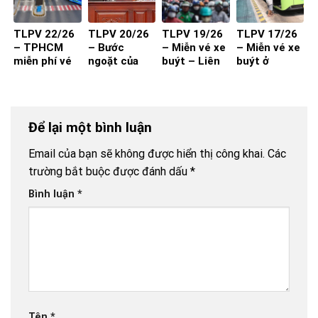
TLPV 22/26
TLPV 20/26
TLPV 19/26
TLPV 17/26
– TPHCM
– Bước
– Miễn vé xe
– Miễn vé xe
miễn phí vé
ngoặt của
buýt – Liên
buýt ở
xe buýt cho
vận tải hành
Võ Báo KHPT
TP.HCM
toàn dân:
khách
Giải pháp đã
đủ cho xe
Để lại một bình luận
buýt đột
phá?
Email của bạn sẽ không được hiển thị công khai.
Các
trường bắt buộc được đánh dấu
*
Bình luận
*
Tên
*