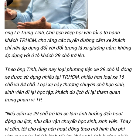
ông Lê Trung Tính, Chủ tịch Hiệp hội vận tải ô tô hành
khách TP.HCM, cho rằng các tuyến đường cấm xe khách
chỉ nên áp dụng đối với đối tượng là xe giường nằm, không
áp dụng với ô tô khách 29 chỗ trở lên.
Theo ông Tính, hiện nay loại phương tiện xe 29 chỗ là dòng
xe được sử dụng nhiều tại TP.HCM, nhiều hơn loại xe 16
chỗ và 34 chỗ. Loại xe này thường chuyên chở học sinh,
sinh viên đi lại học tập; khách du lịch đi lại tham quan
trong phạm vi TP.
“Nếu cấm xe 29 chỗ trở lên sẽ làm ảnh hưởng đến hoạt
động du lịch, nhu cầu vận chuyển học sinh, sinh viên. Thay
vì cấm, tôi cho rằng nên hoạt động theo mô hình thu phí