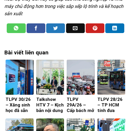
máy chủ động hơn trong việc sắp xếp lộ trình và kế hoạch
sản xuất
Bài viết liên quan
TLPV 30/26
Talkshow
TLPV
TLPV 28/26
– Xăng sinh
HTV 7 – Kịch
29A/26 –
– TP HCM
học đã sẵn
bản nội dung
Cấp bách mở
tính đưa
sàng
toạ đàm 4
rộng quốc lộ
buýt mini
người
vào đường
nhỏ, khu dân