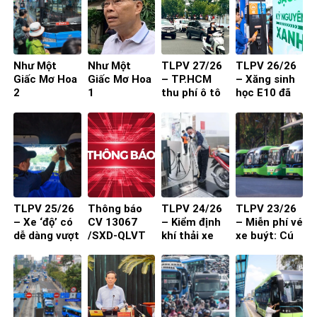
cư
Như Một
Như Một
TLPV 27/26
TLPV 26/26
Giấc Mơ Hoa
Giấc Mơ Hoa
– TP.HCM
– Xăng sinh
2
1
thu phí ô tô
học E10 đã
vào trung
sẵn sàng
tâm: Làm
sao để người
dân đồng
thuận?
TLPV 25/26
Thông báo
TLPV 24/26
TLPV 23/26
– Xe ‘độ’ có
CV 13067
– Kiểm định
– Miễn phí vé
dễ dàng vượt
/SXD-QLVT
khí thải xe
xe buýt: Cú
qua đăng
của Sở Xây
máy từ 1-7-
hích cần đi
kiểm?
Dựng đến
2027 đạt
kèm chất
các DN/HTX
hiệu quả?
lượng và
thuận tiện