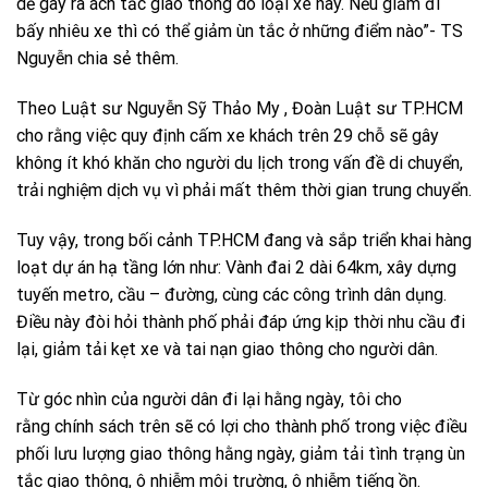
dễ gây ra ách tắc giao thông do loại xe này. Nếu giảm đi
bấy nhiêu xe thì có thể giảm ùn tắc ở những điểm nào”- TS
Nguyễn chia sẻ thêm.
Theo Luật sư Nguyễn Sỹ Thảo My , Đoàn Luật sư TP.HCM
cho rằng việc quy định cấm xe khách trên 29 chỗ sẽ gây
không ít khó khăn cho người du lịch trong vấn đề di chuyển,
trải nghiệm dịch vụ vì phải mất thêm thời gian trung chuyển.
Tuy vậy, trong bối cảnh TP.HCM đang và sắp triển khai hàng
loạt dự án hạ tầng lớn như: Vành đai 2 dài 64km, xây dựng
tuyến metro, cầu – đường, cùng các công trình dân dụng.
Điều này đòi hỏi thành phố phải đáp ứng kịp thời nhu cầu đi
lại, giảm tải kẹt xe và tai nạn giao thông cho người dân.
Từ góc nhìn của người dân đi lại hằng ngày, tôi cho
rằng chính sách trên sẽ có lợi cho thành phố trong việc điều
phối lưu lượng giao thông hằng ngày, giảm tải tình trạng ùn
tắc giao thông, ô nhiễm môi trường, ô nhiễm tiếng ồn.