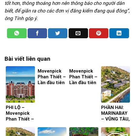
tốt hơn, thông thoáng hơn nên thông báo cho người dân
biết, để giãn ra cho các đơn vị đăng kiểm đang quá đông”,
ông Tính góp ý.
Bài viết liên quan
Movenpick
Movenpick
Phan Thiết –
Phan Thiết –
Lần đầu tiên
Lần đầu tiên
ta đến – Bìa
ta đến – Bìa
4
3
PHI LỘ –
PHẦN HAI:
Movenpick
MARINABAY
Phan Thiết –
– VŨNG TÀU,
Lần đầu tiên
LẦN ĐẦU
ta đến
TIÊN TA ĐẾN