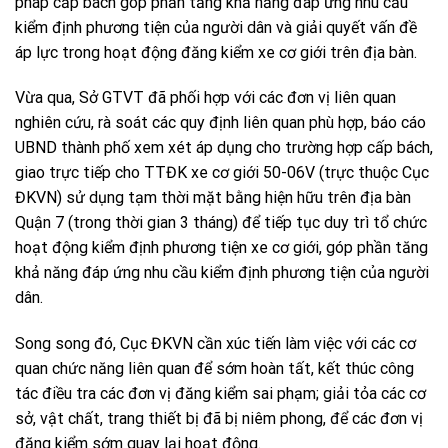
pháp cấp bách góp phần tăng khả năng đáp ứng nhu cầu
kiểm định phương tiện của người dân và giải quyết vấn đề
áp lực trong hoạt động đăng kiểm xe cơ giới trên địa bàn.
Vừa qua, Sở GTVT đã phối hợp với các đơn vị liên quan
nghiên cứu, rà soát các quy định liên quan phù hợp, báo cáo
UBND thành phố xem xét áp dụng cho trường hợp cấp bách,
giao trực tiếp cho TTĐK xe cơ giới 50-06V (trực thuộc Cục
ĐKVN) sử dụng tạm thời mặt bằng hiện hữu trên địa bàn
Quận 7 (trong thời gian 3 tháng) để tiếp tục duy trì tổ chức
hoạt động kiểm định phương tiện xe cơ giới, góp phần tăng
khả năng đáp ứng nhu cầu kiểm định phương tiện của người
dân.
Song song đó, Cục ĐKVN cần xúc tiến làm việc với các cơ
quan chức năng liên quan để sớm hoàn tất, kết thúc công
tác điều tra các đơn vị đăng kiểm sai phạm; giải tỏa các cơ
sở, vật chất, trang thiết bị đã bị niêm phong, để các đơn vị
đăng kiểm sớm quay lại hoạt động.