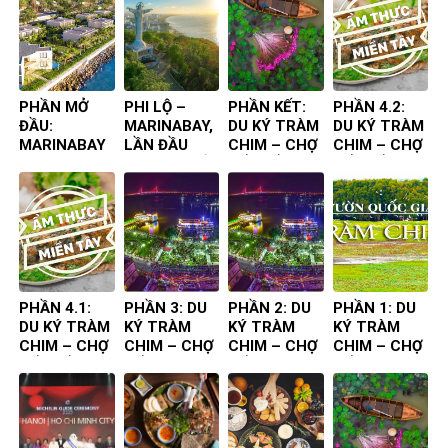
PHẦN MỞ
PHI LỘ –
PHẦN KẾT:
PHẦN 4.2:
ĐẦU:
MARINABAY,
DU KÝ TRÀM
DU KÝ TRÀM
MARINABAY
LẦN ĐẦU
CHIM – CHỢ
CHIM – CHỢ
– VŨNG TÀU,
TIÊN TA ĐẾN
NỔI – ẨM
NỔI – ẨM
LẦN ĐẦU
THỰC
THỰC
TIÊN TA ĐẾN
CHUYẾN ĐI
CHUYẾN ĐI
PHẦN 4.1:
PHẦN 3: DU
PHẦN 2: DU
PHẦN 1: DU
DU KÝ TRÀM
KÝ TRÀM
KÝ TRÀM
KÝ TRÀM
CHIM – CHỢ
CHIM – CHỢ
CHIM – CHỢ
CHIM – CHỢ
NỔI – ẨM
NỔI
NỔI
NỔI
THỰC
CHUYẾN ĐI