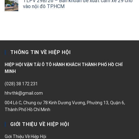
TLPV 29B/26 – Băn khoăn đề xuất cấm xe 29 chỗ
vào nội đô TP.HCM
THÔNG TIN VỀ HIỆP HỘI
HIỆP HỘI VẬN TẢI Ô TÔ HÀNH KHÁCH THÀNH PHỐ HỒ CHÍ
MINH
(028) 38 172 231
hhvthk@gmail.com
004 Lô C, Chung cư 78 Kinh Dương Vương, Phường 13, Quận 6,
Thành Phố Hồ Chí Minh
GIỚI THIỆU VỀ HIỆP HỘI
Giới Thiệu Về Hiệp Hội