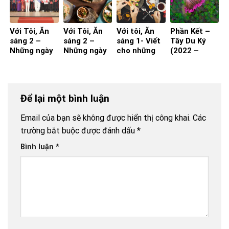
Với Tôi, Ăn
Với Tôi, Ăn
Với tôi, Ăn
Phần Kết –
sáng 2 –
sáng 2 –
sáng 1- Viết
Tây Du Ký
Những ngày
Những ngày
cho những
(2022 –
nghỉ hưu!
nghỉ hưu!
ngay còn đi
2023)
(Phần 2)
(Phần 1)
làm
Để lại một bình luận
Email của bạn sẽ không được hiển thị công khai.
Các
trường bắt buộc được đánh dấu
*
Bình luận
*