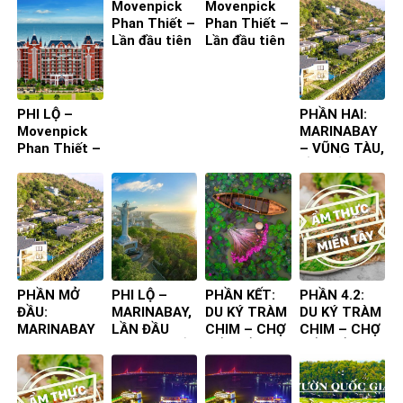
Movenpick
Movenpick
Phan Thiết –
Phan Thiết –
Lần đầu tiên
Lần đầu tiên
ta đến – Bìa
ta đến – Bìa
4
3
PHI LỘ –
PHẦN HAI:
Movenpick
MARINABAY
Phan Thiết –
– VŨNG TÀU,
Lần đầu tiên
LẦN ĐẦU
ta đến
TIÊN TA ĐẾN
PHẦN MỞ
PHI LỘ –
PHẦN KẾT:
PHẦN 4.2:
ĐẦU:
MARINABAY,
DU KÝ TRÀM
DU KÝ TRÀM
MARINABAY
LẦN ĐẦU
CHIM – CHỢ
CHIM – CHỢ
– VŨNG TÀU,
TIÊN TA ĐẾN
NỔI – ẨM
NỔI – ẨM
LẦN ĐẦU
THỰC
THỰC
TIÊN TA ĐẾN
CHUYẾN ĐI
CHUYẾN ĐI