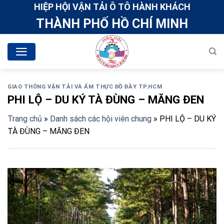
Skip
HIỆP HỘI VẬN TẢI Ô TÔ HÀNH KHÁCH
to
THÀNH PHỐ HỒ CHÍ MINH
content
GIAO THÔNG VẬN TẢI VÀ ẨM THỰC ĐỒ ĐẦY TP.HCM
PHI LỘ – DU KÝ TÀ ĐÙNG – MĂNG ĐEN
Trang chủ
»
Danh sách các hội viên chung
»
PHI LỘ – DU KÝ
TÀ ĐÙNG – MĂNG ĐEN