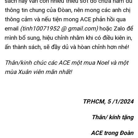
sách này vẫn còn nhiều thiếu sót do chưa nắm đủ
thông tin chung của Đòan, nên mong các anh chị
thông cảm và nếu tiện mong ACE phản hồi qua
email
(tinh10071952 @ gmail.com)
hoặc Zalo để
mình bổ sung, hiệu chỉnh nhằm khi có điều kiên in,
ấn thành sách, sẽ đầy dủ và hòan chỉnh hơn nhé!
Thân/kinh chúc các ACE một mua Noel và một
mùa Xuân viên mãn nhất!
TP.HCM, 5 /1/2024
Thân/ kính tặng
ACE trong Đoàn