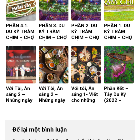
PHẦN 4.1:
PHẦN 3: DU
PHẦN 2: DU
PHẦN 1: DU
DU KÝ TRÀM
KÝ TRÀM
KÝ TRÀM
KÝ TRÀM
CHIM – CHỢ
CHIM – CHỢ
CHIM – CHỢ
CHIM – CHỢ
NỔI – ẨM
NỔI
NỔI
NỔI
THỰC
CHUYẾN ĐI
Với Tôi, Ăn
Với Tôi, Ăn
Với tôi, Ăn
Phần Kết –
sáng 2 –
sáng 2 –
sáng 1- Viết
Tây Du Ký
Những ngày
Những ngày
cho những
(2022 –
nghỉ hưu!
nghỉ hưu!
ngay còn đi
2023)
(Phần 2)
(Phần 1)
làm
Để lại một bình luận