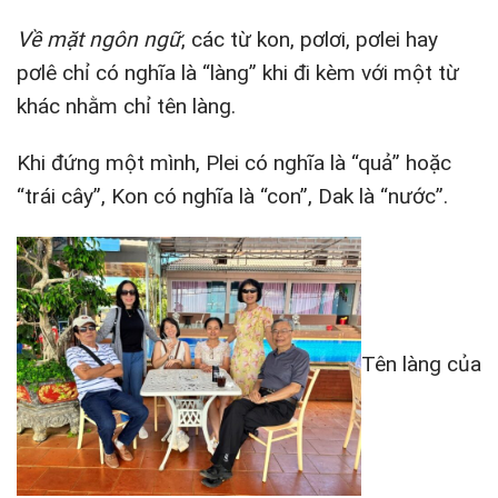
Về mặt ngôn ngữ
, các từ kon, pơlơi, pơlei hay
pơlê chỉ có nghĩa là “làng” khi đi kèm với một từ
khác nhằm chỉ tên làng.
Khi đứng một mình, Plei có nghĩa là “quả” hoặc
“trái cây”, Kon có nghĩa là “con”, Dak là “nước”.
Tên làng của