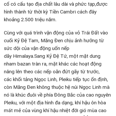
cổ có cấu tạo địa chất lâu dài và phức tạp,được
hình thành từ thời kỳ
Tiền Cambri
cách đây
khoảng 2.500 triệu năm.
Cùng với quá trình vận động của vỏ Trái Đất vào
cuối
Kỷ Đệ Tam
, Măng Đen chịu ảnh hưởng từ
sức dội của vận động uốn nếp
dãy
Himalaya
.Sang
Kỷ Đệ Tứ
, một mặt dung
nham
bazan
tràn ra, mặt khác các hoạt động
nâng lên theo các nếp oằn đứt gãy từ trước,
các
khối tảng Ngọc Linh
,
Pleiku
tiếp tục ổn định,
còn Măng Đen không thuộc hệ núi Ngọc Linh mà
nó là khúc đuôi về phía Đông Bắc của cao nguyên
Pleiku, với một địa hình đa dạng, khí hậu ôn hòa
mát mẻ của vùng khí hậu nhiệt đới gió mùa cao