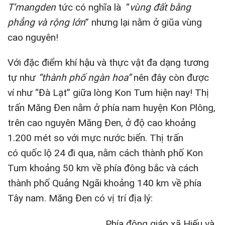
T’mangden
tức có nghĩa là “
vùng đất bằng
phẳng và rộng lớn
” nhưng lại nằm ở giũa vùng
cao nguyên!
Với đặc điểm khí hậu và thực vật đa dạng tương
tự như
“thành phố ngàn hoa”
nên đây còn được
ví như “Đà Lạt” giữa lòng Kon Tum hiện nay! Thị
trấn Măng Đen nằm ở phía nam huyện
Kon Plông
,
trên
cao nguyên Măng Đen
, ở độ cao khoảng
1.200 mét so với mực nước biển. Thị trấn
có quốc lộ 24 đi qua, nằm cách thành phố
Kon
Tum
khoảng 50 km về phía đông bắc và cách
thành phố
Quảng Ngãi
khoảng 140 km về phía
Tây nam. Măng Đen có vị trí địa lý:
Phía đông giáp xã Hiếu và