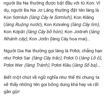
người Ba Na thường được bắt đầu với từ Kon. Ví
dụ, người Ba Na Jơ Lâng thường đặt tên làng là
Kon Sơmluh
(làng Cây le Sơmluh)
, Kon Klâng
(
làng Ruộng nước
), Kon Kơxiêng
(làng Cây lim)
,
Kon Kơpăt
(làng Cây bồ hòn)
, Kon Jơdreh (
làng
Nhánh cây)
, Kon Jơdri (làng Cây hoa mai)…
Người Gia Rai thường gọi làng là Pơlơi, chẳng hạn
như Pơlơi Sar
(làng Cây trắc),
Pơlơi O (
làng Lồ ô)
,
Pơlơi Wer
(làng Tránh)
, Pơlơi Klâu (
làng Số ba)…
Biết một chút về ngữ nghĩa như thế thì chung ta
sẽ thấy những tên gọi bỗng dung khá hay và rất
gần gũi!