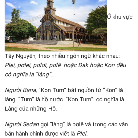
Ở khu vực
Tây Nguyên, theo nhiều ngôn ngữ khác nhau:
Plei, pơlei, pơlơi, pơlê hoặc Dak hoặc Kon đều
có nghĩa là “làng”
….
Người Bana
, “Kon Tum” bắt nguồn từ “Kon” là
làng; “Tum” là hồ nước. “Kon Tum”: có nghĩa là
Làng của những Hồ.
Người Sedan
gọi “làng” là pơlê và trong các văn
bản hành chính được viết là
Plei.