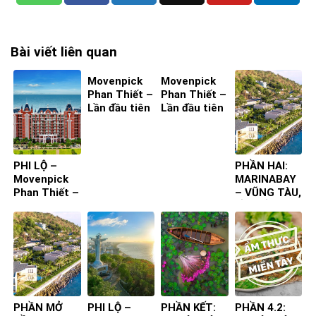
Bài viết liên quan
Movenpick
Movenpick
Phan Thiết –
Phan Thiết –
Lần đầu tiên
Lần đầu tiên
ta đến – Bìa
ta đến – Bìa
4
3
PHI LỘ –
PHẦN HAI:
Movenpick
MARINABAY
Phan Thiết –
– VŨNG TÀU,
Lần đầu tiên
LẦN ĐẦU
ta đến
TIÊN TA ĐẾN
PHẦN MỞ
PHI LỘ –
PHẦN KẾT:
PHẦN 4.2: