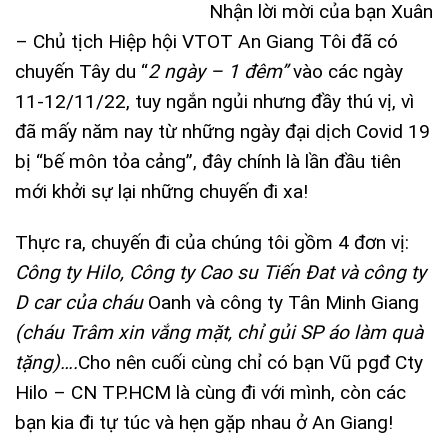
Nhận lời mời của bạn Xuân
– Chủ tịch Hiệp hội VTOT An Giang Tôi đã có
chuyến Tây du “
2 ngày – 1 đêm”
vào các ngày
11-12/11/22, tuy ngắn ngủi nhưng đầy thú vị, vì
đã mấy năm nay từ những ngày đại dịch Covid 19
bị “bế môn tỏa cảng”, đây chính là lần đầu tiên
mới khởi sự lại những chuyến đi xa!
Thực ra, chuyến đi của chúng tôi gồm 4 đơn vị:
Công ty Hilo, Công ty Cao su Tiến Đat và công ty
D car của cháu
Oanh và công ty Tân Minh Giang
(cháu Trâm xin vắng mặt, chỉ gủi SP áo làm quà
tặng)….
Cho nên cuối cùng chỉ có bạn Vũ pgđ Cty
Hilo – CN TP.HCM là cùng đi với mình, còn các
bạn kia đi tự túc và hẹn gặp nhau ở An Giang!