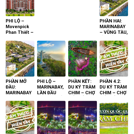
ta đến – Bìa
ta đến – Bìa
4
3
PHI LỘ –
PHẦN HAI:
Movenpick
MARINABAY
Phan Thiết –
– VŨNG TÀU,
Lần đầu tiên
LẦN ĐẦU
ta đến
TIÊN TA ĐẾN
PHẦN MỞ
PHI LỘ –
PHẦN KẾT:
PHẦN 4.2:
ĐẦU:
MARINABAY,
DU KÝ TRÀM
DU KÝ TRÀM
MARINABAY
LẦN ĐẦU
CHIM – CHỢ
CHIM – CHỢ
– VŨNG TÀU,
TIÊN TA ĐẾN
NỔI – ẨM
NỔI – ẨM
LẦN ĐẦU
THỰC
THỰC
TIÊN TA ĐẾN
CHUYẾN ĐI
CHUYẾN ĐI