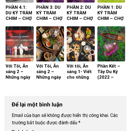
PHẦN 4.1:
PHẦN 3: DU
PHẦN 2: DU
PHẦN 1: DU
DU KÝ TRÀM
KÝ TRÀM
KÝ TRÀM
KÝ TRÀM
CHIM – CHỢ
CHIM – CHỢ
CHIM – CHỢ
CHIM – CHỢ
NỔI – ẨM
NỔI
NỔI
NỔI
THỰC
CHUYẾN ĐI
Với Tôi, Ăn
Với Tôi, Ăn
Với tôi, Ăn
Phần Kết –
sáng 2 –
sáng 2 –
sáng 1- Viết
Tây Du Ký
Những ngày
Những ngày
cho những
(2022 –
nghỉ hưu!
nghỉ hưu!
ngay còn đi
2023)
(Phần 2)
(Phần 1)
làm
Để lại một bình luận
Email của bạn sẽ không được hiển thị công khai.
Các
trường bắt buộc được đánh dấu
*