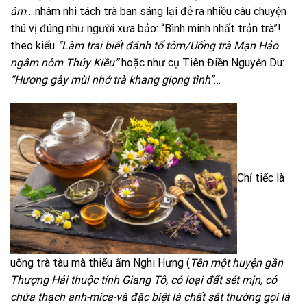
âm
….nhâm nhi tách trà ban sáng lại đẻ ra nhiều câu chuyện
thú vị đúng như người xưa bảo: “Bình minh nhất trản trà”!
theo kiểu
“Làm trai biết đánh tổ tôm/Uống trà Mạn Hảo
ngâm nôm Thúy Kiều”
hoặc như cụ Tiên Điền Nguyễn Du:
“Hương gây mùi nhớ trà khang giọng tình”
…
Chỉ tiếc là
uống trà tàu mà thiếu ấm Nghi Hưng (
Tên một huyện gần
Thượng Hải thuộc tỉnh Giang Tô, có loại đất sét mịn, có
chứa thạch anh-mica-và đặc biệt là chất sắt thường gọi là