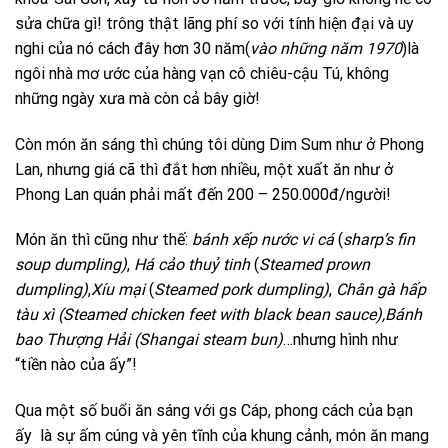
sửa chữa gì! trông thật lãng phí so với tính hiện đại và uy
nghi của nó cách đây hơn 30 năm(
vào những năm 1970
)là
ngôi nhà mơ ước của hàng vạn cô chiêu-cậu Tú, không
những ngày xưa mà còn cả bây giờ!
Còn món ăn sáng thì chúng tôi dùng Dim Sum như ở Phong
Lan, nhưng giá cã thì đắt hơn nhiều, một xuất ăn như ở
Phong Lan quán phải mất đến 200 – 250.000đ/người!
Món ăn thì cũng như thế:
bánh xếp nước vi cá
(
sharp’s fin
soup dumpling)
,
Há cảo thuỷ tinh
(
Steamed prown
dumpling)
,
Xíu mại
(
Steamed pork dumpling)
,
Chân gà hấp
tàu xì
(Steamed chicken feet with black bean sauce),
Bánh
bao Thượng Hải (Shangai steam bun)
…nhưng hình như
“tiền nào của ấy”!
Qua một số buổi ăn sáng với gs Cáp, phong cách của bạn
ấy là sự ấm cúng và yên tĩnh của khung cảnh, món ăn mang