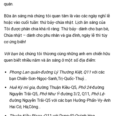
quán.
Bữa ăn sáng mà chúng tôi quan tâm là vào các ngày nghỉ lễ
hoặc vào cuối tuần: thứ bảy-chúa nhật. Lịch ăn sáng của
Tôi được phân chia khá rõ ràng: Thứ bảy- dành cho bạn bè,
Chúa nhật – dành cho phu nhân và gia đình, ngày lễ thì tùy
cơ ứng biến!
Với bạn bè
, chúng tôi thừơng cùng những anh em chiến hữu
quen biết nhiều năm và ăn sáng ở một số địa điểm:
Phong Lan quán-đường Lý Thường Kiệt, Q11
với các
bạn Chiến-Sơn-Ngọc-Sanh,Trị-Quốc-Thuỷ…
Huê Ký mì gia,
đường Thuận Kiều-Q5,
Phở 24-
đường
Nguyễn Trãi-Q5,
Phở Như Ý
-đường 3/2, Q11,
Phở Lệ-
đường Nguyễn Trãi-Q5 với các bạn Hưởng-Phấn-Vy-Anh
Hai Cớ, Hà,Công…
Thuận
Kiều Plaza
-Q11 với Dung-Sĩ-Quỳnh Hoa…