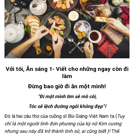
V
ới tôi, Ăn sáng 1- Viết cho những ngay còn đi
làm
Đừng bao giờ đi ăn một mình!
“Đi một mình tim sẽ mồ côi,
Tóc sẽ lệch đường ngôi không đẹp”!
Đó là hai câu thơ của cuồng sĩ Bùi Giáng-Việt Nam ta (
Tuy
chỉ là một người tình đơn phương của kỳ nữ Kim cương
nhưng sau này đã trở thành tình sử, ai cũng biết
)
!
Thế