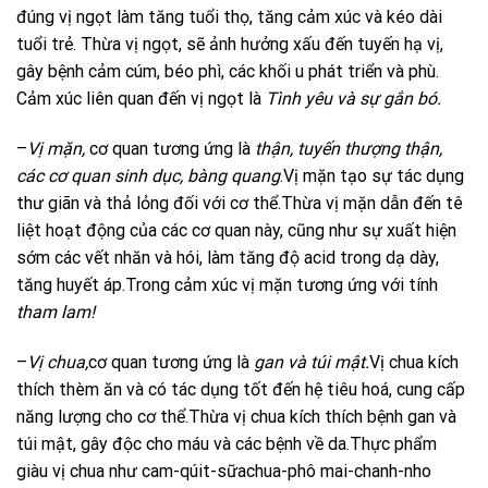
đúng vị ngọt làm tăng tuổi thọ, tăng cảm xúc và kéo dài
tuổi trẻ. Thừa vị ngọt, sẽ ảnh hưởng xấu đến tuyến hạ vị,
gây bệnh cảm cúm, béo phì, các khối u phát triển và phù.
Cảm xúc liên quan đến vị ngọt là
Tình yêu và sự gắn bó.
–
Vị mặn,
cơ quan tương ứng là
thận, tuyến thượng thận,
các cơ quan sinh dục, bàng quang
.Vị mặn tạo sự tác dụng
thư giãn và thả lỏng đối với cơ thể.Thừa vị mặn dẫn đến tê
liệt hoạt động của các cơ quan này, cũng như sự xuất hiện
sớm các vết nhăn và hói, làm tăng độ acid trong dạ dày,
tăng huyết áp.Trong cảm xúc vị mặn tương ứng với tính
tham lam!
–
Vị chua,
cơ quan tương ứng là
gan và túi mật.
Vị chua kích
thích thèm ăn và có tác dụng tốt đến hệ tiêu hoá, cung cấp
năng lượng cho cơ thể.Thừa vị chua kích thích bệnh gan và
túi mật, gây độc cho máu và các bệnh về da.Thực phẩm
giàu vị chua như cam-qúit-sữachua-phô mai-chanh-nho