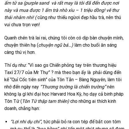
ấm tử sa (purple sand và rất may là tôi đã đến được nơi
này và mua được 1 ấm trà nhò xìu – 1 triệu dồng! vê thư
thái nhâm nhi! (
cũng như thiếu ngừơi đẹp hầu trà, nên thú
vui chưa trọn vẹn!
Quanh chén trà lai rai, chúng tôi còn có dịp bàn chuyện mình,
chuyện thiên hạ (
chuyện ngũ bá…)
làm cho buổi ăn sáng
càng thú vị hơn.
Thí dụ như: “Vì sao gs Chiến phỏng tay trên thương hiệu
Taxì 27/7 của Mr Thự” ? mà theo bạn ấy là phải dùng đến
kế “Quỉ Cốc tiên sinh” của Tôn Tẫn – Bàng Nguyên, làm tôi
nhớ đến ngày nay
“Thương trường là chiến trường”
nên
không lạ gì khi đại học Harvard Hoa Kỳ, họ dạy cả binh pháp
Tôn Tử (
Tôn Tử thập tam thiên)
cho những ai thích kinh
doanh, chẳng hạn:
“Lợi nhi dụ chi”
, tức phải bỏ ra con tép để bắt con tôm
mà cụ thể là
“hoa hồng”
, phí tổn một chút nhưng sẽ đem