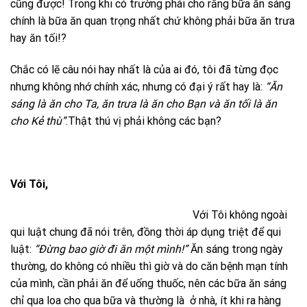
cũng được! Trong khi có trường phái cho rằng bữa ăn sáng
chính là bữa ăn quan trọng nhất chứ không phải bữa ăn trưa
hay ăn tối!?
Chắc có lẽ câu nói hay nhất là của ai đó, tôi đã từng đọc
nhưng không nhớ chính xác, nhưng có đại ý rất hay là:
“Ăn
sáng là ăn cho Ta, ăn trưa là ăn cho Bạn và ăn tối là ăn
cho Kẻ thù”
.Thật thú vị phải không các bạn?
Với Tôi,
Với Tôi không ngoài
qui luật chung đã nói trên, đồng thời áp dụng triệt để qui
luật:
“Đừng bao giờ đi ăn một mình!”
Ăn sáng trong ngày
thường, do không có nhiều thì giờ và do căn bệnh mạn tính
của mình, cần phải ăn để uống thuốc, nên các bữa ăn sáng
chỉ qua loa cho qua bữa và thường là ở nhà, ít khi ra hàng