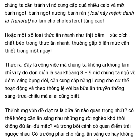
chúng ta cần tránh vì nó cung cấp quá nhiều calo và mỡ:
bánh ngọt, bánh ngọt nướng, bánh rán
( loại này mệnh danh
là Transfat)
nó làm cho cholesterol tăng cao!
Hoặc một số loại thức ăn nhanh như thịt băm – xúc xích…
chất béo trong thức ăn nhanh, thường gấp 5 lần mức cần
thiết trong một ngày!
Thực ra, đây là công việc mà chúng ta không ai không làm
chỉ vì lý do đơn giản là sau khỏang 8 – 9 giờ chúng ta ngủ về
đêm, sáng bụng đói, cần cung cấp năng lượng cho cơ thể
hoạt động và theo thông lệ với ba bữa ăn truyền thống
sáng-trưa-chiều mà ai ai cũng biết.
Thế nhưng vấn đề đặt ra là bữa ăn nào quan trọng nhất? có
thể không cần ăn sáng như những người nghèo khó thời
không đủ ăn-đủ mặc? và trong bối cảnh có quan điểm trái
ngược nhau. Có trường phái cho rằng, ăn sáng có hay không