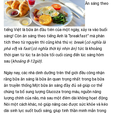
Ăn sáng theo
tiếng Việt là bữa ăn đầu tiên của một ngày, xảy ra vào buổi
sáng! Còn ăn sáng theo tiếng Anh là “breakfast” mà phân
tích theo từ nguyên thì cũng khá thú vị:
break
(
có nghĩa là
phá vỡ
) và
fast
(
có nghĩa thời kỳ nhịn ăn)
tức là khoảng
thời gian từ lúc ta ăn bữa tối cuối cùng đến lúc sáng hôm
sau (
khoảng 8-12giờ).
Ngày nay, các nhà dinh dưỡng trên thế giới đều công nhận
rằng bữa ăn sáng là bữa ăn quan trọng nhất trong ba bữa
ăn truyền thống.Một bữa ăn sáng đầy đủ sẽ giúp cơ thể
chúng ta bổ sung lượng Glucoza trong máu, nguồn năng
lượng chính của não, mà sau một đêm dài không họat động.
Nói một cách khác, nó giúp nâng cao được sức khỏe và kéo
dài sinh lực suốt buổi sáng, gíup tinh thần minh mẫn trong