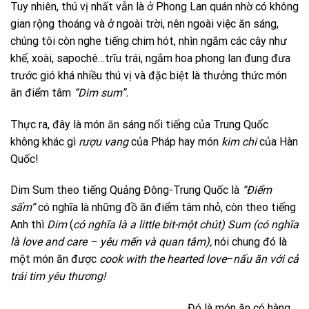
Tuy nhiên, thú vị nhất vẫn là ở Phong Lan quán nhờ có không
gian rộng thoáng và ở ngoài trời, nên ngoài việc ăn sáng,
chúng tôi còn nghe tiếng chim hót, nhìn ngắm các cây như
khế, xoài, sapochê…trĩu trái, ngắm hoa phong lan đung đưa
trước gió khá nhiều thú vị và đặc biệt là thưởng thức món
ăn điểm tâm
“Dim sum”.
Thực ra, đây là món ăn sáng nổi tiếng của Trung Quốc
không khác gì
rượu vang
của Pháp hay món
kim chi
của Hàn
Quốc!
Dim Sum theo tiếng Quảng Đông-Trung Quốc là
“Điểm
sấm”
có nghĩa là những đồ ăn điểm tâm nhỏ, còn theo tiếng
Anh thì
Dim
(
có nghĩa là a little bit-một chút)
Sum
(có nghĩa
là love and care – yêu mến và quan tâm),
nói chung đó là
một món ăn được
cook with the hearted love
–
nấu ăn với cả
trái tim yêu thương!
Đó là món ăn có hàng