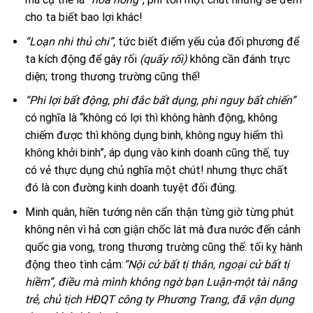
cho ta biết bao lợi khác!
“Loạn nhi thủ chi”,
tức biết điểm yếu của đối phương để
ta kích động để gây rối
(quấy rối)
không cần đánh trực
diện; trong thương trường cũng thế!
“Phi lợi bất động, phi đắc bất dụng, phi nguy bất chiến”
có nghĩa là “không có lợi thì không hành động, không
chiếm được thì không dụng binh, không nguy hiểm thì
không khởi binh”, áp dụng vào kinh doanh cũng thế, tuy
có vẻ thực dụng chủ nghĩa một chút! nhưng thực chất
đó là con đường kinh doanh tuyệt đối đúng.
Minh quân, hiền tướng nên cẩn thận từng giờ từng phút
không nên vì hả cơn giận chốc lát mà đưa nước đến cảnh
quốc gia vong, trong thương trường cũng thế: tối kỵ hành
động theo tình cảm:
“Nội cử bất tị thân, ngoại cử bất tị
hiềm”, điều mà mình không ngờ bạn Luận-một tài năng
trẻ, chủ tịch HĐQT công ty Phương Trang, đã vận dụng