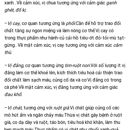
xanh…Về cảm xúc, vị chua tương ứng với cảm giác
ganh
ghét, đố kị.
–
Vị cay
, cơ quan tương ứng là
phổi
.Cần để hỗ trợ trao đổi
chất tăng sự ngon miệng và làm nóng cơ thể.Vị cay có
trong thực phẩm như hành-củ cải-hồ tiêu-ớt đỏ-tỏi-mù tạt-
gừng…Về mặt cảm xúc, vị cay tương ứng với cảm xúc
căm
thù.
–
Vị đắng
, cơ quan tương ứng
tim-ruột non
.Với số lượng ít vị
đắng làm cơ thể khoẻ lên, kích thích tiêu hoá cải thiện trao
đổi chất làm sạch máu, củng cố da và cơ.Vị đắng có trong
cà phê.Về mặt cảm xúc, vị đắng tương ứng với cảm giác
đau khổ.
–
Vị chát
, tương ứng với
ruột già
.Vị chát giúp củng cố các
mô hút ẩm và ngăn chảy máu.Thừa vị chát gây bệnh ở ruột
già, co dạ dày và ruột, táo bón, tiêu hoá khó khăn, làm thu
hẹp mạch máu.Thực phẩm có vị chát như chuối xanh-quả