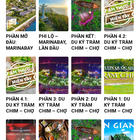
PHẦN MỞ
PHI LỘ –
PHẦN KẾT:
PHẦN 4.2:
ĐẦU:
MARINABAY,
DU KÝ TRÀM
DU KÝ TRÀM
MARINABAY
LẦN ĐẦU
CHIM – CHỢ
CHIM – CHỢ
– VŨNG TÀU,
TIÊN TA ĐẾN
NỔI – ẨM
NỔI – ẨM
LẦN ĐẦU
THỰC
THỰC
TIÊN TA ĐẾN
CHUYẾN ĐI
CHUYẾN ĐI
PHẦN 4.1:
PHẦN 3: DU
PHẦN 2: DU
PHẦN 1: DU
DU KÝ TRÀM
KÝ TRÀM
KÝ TRÀM
KÝ TRÀM
CHIM – CHỢ
CHIM – CHỢ
CHIM – CHỢ
CHIM – CHỢ
NỔI – ẨM
NỔI
NỔI
NỔI
THỰC
CHUYẾN ĐI