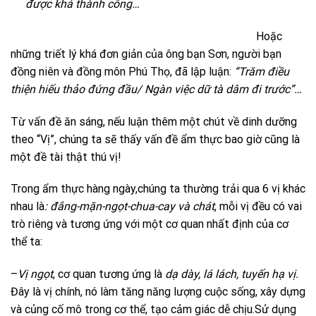
được khá thành công…
Hoặc
những triết lý khá đơn giản của ông bạn Sơn, người bạn
đồng niên và đồng môn Phú Thọ, đã lập luận:
“Trăm điều
thiện hiếu thảo đứng đầu/ Ngàn việc dữ tà dâm đi trước”…
Từ vấn đề ăn sáng, nếu luận thêm một chút về dinh dưỡng
theo “Vị”, chúng ta sẽ thấy vấn đề ẩm thực bao giờ cũng là
một đề tài thật thú vị!
Trong ẩm thực hàng ngày,chúng ta thường trải qua 6 vị khác
nhau là
: đắng-mặn-ngọt-chua-cay và chát
, mỗi vị đều có vai
trò riêng và tương ứng với một cơ quan nhất định của cơ
thể ta:
–
Vị ngọt
, cơ quan tương ứng là
dạ dày, lá lách, tuyến hạ vị.
Đây là vị chính, nó làm tăng năng lượng cuộc sống, xây dựng
và củng cố mô trong cơ thể, tạo cảm giác dễ chịu.Sử dụng