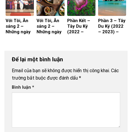
Với Tôi, Ăn
Với Tôi, Ăn
Phần Kết –
Phần 3 – Tây
sáng 2 –
sáng 2 –
Tây Du Ký
Du Ký (2022
Những ngày
Những ngày
(2022 –
– 2023) –
nghỉ hưu!
nghỉ hưu!
2023)
Kiên Giang
(Phần 2)
(Phần 1)
Để lại một bình luận
Email của bạn sẽ không được hiển thị công khai.
Các
trường bắt buộc được đánh dấu
*
Bình luận
*