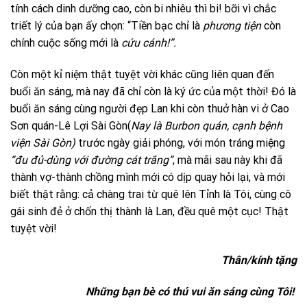
tính cách dinh dưỡng cao, còn bi nhiêu thì bi! bỡi vì chắc
triết lý của bạn ấy chọn: “Tiền bạc chỉ là
phương tiện
còn
chính cuộc sống mới là
cứu cánh!”.
Còn một kỉ niệm thật tuyệt vời khác cũng liên quan đến
buổi ăn sáng, mà nay đã chỉ còn là ký ức của một thời! Đó là
buổi ăn sáng cùng người đẹp Lan khi còn thuở hàn vi ở Cao
Sơn quán-Lê Lợi Sài Gòn(
Nay là Burbon quán, cạnh bệnh
viện Sài Gòn)
trước ngày giải phóng, với món tráng miệng
“đu đủ-dùng với đường cát trắng”
, mà mãi sau này khi đã
thành vợ-thành chồng mình mới có dịp quay hỏi lại, và mới
biết thật rằng: cả chàng trai từ quê lên Tỉnh là Tôi, cùng cô
gái sinh đẻ ở chốn thị thành là Lan, đều quê một cục! Thật
tuyệt vời!
Thân/kính tặng
Những bạn bè có thú vui ăn sáng cùng Tôi!