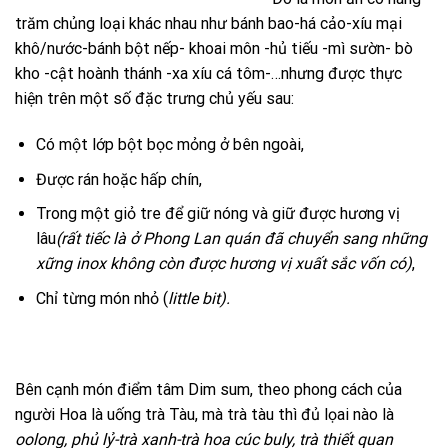
trăm chủng loại khác nhau như bánh bao-há cảo-xíu mại
khô/nước-bánh bột nếp- khoai môn -hủ tiếu -mì sườn- bò
kho -cật hoành thánh -xa xíu cá tôm-…nhưng được thực
hiện trên một số đặc trưng chủ yếu sau:
Có một lớp bột bọc mỏng ở bên ngoài,
Được rán hoặc hấp chín,
Trong một giỏ tre để giữ nóng và giữ được hương vị
lâu
(rất tiếc là ở Phong Lan quán đã chuyển sang những
xững inox không còn được hương vị xuất sắc vốn có)
,
Chỉ từng món nhỏ (
little bit).
Bên cạnh món điểm tâm Dim sum, theo phong cách của
người Hoa là uống trà Tàu, mà trà tàu thì đủ lọai nào là
oolong, phủ lỷ-trà xanh-trà hoa cúc buly, trà thiết quan