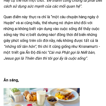
Hay cụ thể hơn một chút
:“Để thành công chúng ta phải biết
cách sử dụng sức mạnh của các mối quan hệ”.
Quan điểm này thực ra chỉ là “một câu chuyện hàng ngày ở
Huyện” và ai cũng hiểu, thế nhưng nó
thậm khó
đối với
những ai không biết vận dụng vào cuộc sống để thấy cuộc
sống này thú vị biết dường nào! đồng thời để biến những
giây phút sống trên cõi đời nầy, nếu không được tất cả là
“những tối tân hôn”
, thì chí ít cũng giống như Krisnamurti -
một triết gia Ấn Độ đã nói:
“Cái mà Phật gọi là Niết bàn,
Jesus gọi là Thiên đàn thì tôi gọi ấy là cuộc sống”.
Ăn sáng,