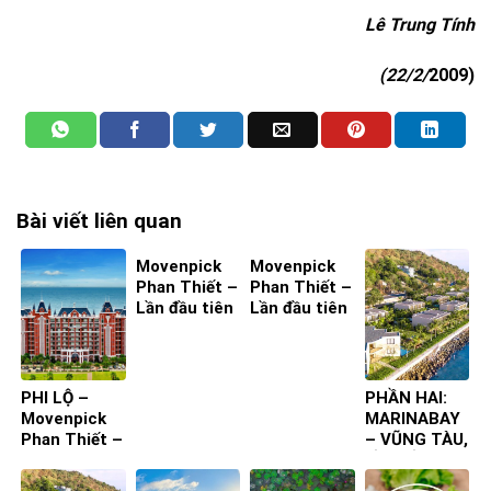
Lê Trung Tính
(22/2/
2009
)
Bài viết liên quan
Movenpick
Movenpick
Phan Thiết –
Phan Thiết –
Lần đầu tiên
Lần đầu tiên
ta đến – Bìa
ta đến – Bìa
4
3
PHI LỘ –
PHẦN HAI:
Movenpick
MARINABAY
Phan Thiết –
– VŨNG TÀU,
Lần đầu tiên
LẦN ĐẦU
ta đến
TIÊN TA ĐẾN