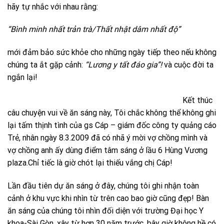
hãy tự nhắc với nhau rằng:
“Bình minh nhất trản trà/Thất nhật dâm nhất độ”
mới đảm bảo sức khỏe cho những ngày tiếp theo nếu không
chúng ta ắt gặp cảnh:
“Lương y tất đáo gia”!
và cuộc đời ta
ngắn lại!
Kết thúc
câu chuyện vui về ăn sáng này, Tôi chắc không thể không ghi
lại tấm thịnh tình của gs Cáp – giám đốc công ty quảng cáo
Trẻ, nhân ngày 8.3.2009 đã có nhã ý mời vợ chồng mình và
vợ chồng anh ấy dùng điểm tâm sáng ở lầu 6 Hùng Vương
plaza.Chỉ tiếc là giờ chót lại thiếu vắng chị Cáp!
Lần đầu tiên dự ăn sáng ở đây, chúng tôi ghi nhận toàn
cảnh ở khu vực khi nhìn từ trên cao bao giờ cũng đẹp! Bàn
ăn sáng của chúng tôi nhìn đối diện với trường Đại học Y
khoa-Sài Gòn, xây từ hơn 30 năm trước, bây giờ không hề có