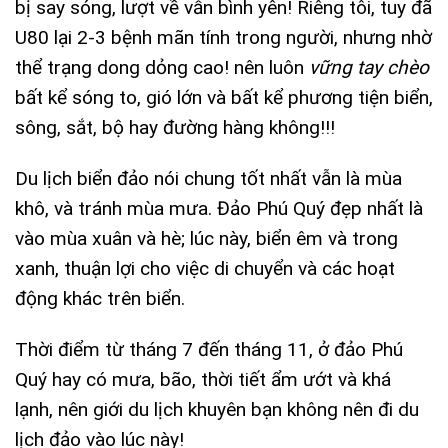
bị say sóng, lượt về vẫn bình yên! Riêng tôi, tuy đã
U80 lại 2-3 bệnh mãn tính trong người, nhưng nhờ
thể trạng dong dỏng cao! nên luôn
vững tay chèo
bất kể sóng to, gió lớn và bất kể phương tiện biển,
sông, sắt, bộ hay đường hàng không!!!
Du lịch biển đảo nói chung tốt nhất vẫn là mùa
khô, và tránh mùa mưa. Đảo Phú Quý đẹp nhất là
vào mùa xuân và hè; lúc này, biển êm và trong
xanh, thuận lợi cho việc di chuyển và các hoạt
động khác trên biển.
Thời điểm từ tháng 7 đến tháng 11, ở đảo Phú
Quý hay có mưa, bão, thời tiết ẩm ướt và khá
lạnh, nên giới du lịch khuyên bạn không nên đi du
lịch đảo vào lúc này!