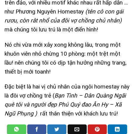
trên đảo, với nhiều motif khác nhau rất hấp dẫn …
như Phương Nguyên Homestay
(tên cô con gái
rươu, còn rât nhổ của đôi vợ chồng chủ nhân)
mà chúng tôi lưu trú là một điển hình!
Nó chi vừa mới xây xong không lâu, trong một
khuôn viên nhỏ chừng 10 phòng: một trệt một
lầu! nên chúng tôi có dịp tận hưởng những trang,
thiết bị mới toanh!
Đặc biệt là hai vị chủ nhân của ngôi homestay này
là đôi vợ chồng trẻ (
Bạn Tình – Dân Quàng Ngãi
quê tôi và người đẹp Phú Quý đao Ân Hy – Xã
Ngũ Phụng )
rất thân thiện với khách lưu trú!