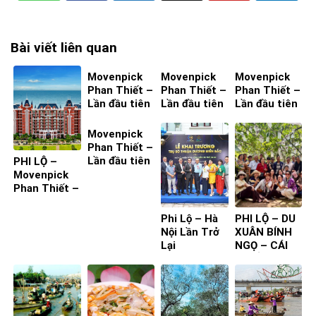
Bài viết liên quan
Movenpick
Movenpick
Movenpick
Phan Thiết –
Phan Thiết –
Phan Thiết –
Lần đầu tiên
Lần đầu tiên
Lần đầu tiên
ta đến – Bìa
ta đến – Bìa
ta đến – Bìa
4
3
2
Movenpick
Phan Thiết –
Lần đầu tiên
PHI LỘ –
ta đến – Bìa
Movenpick
1
Phan Thiết –
Lần đầu tiên
ta đến
Phi Lộ – Hà
PHI LỘ – DU
Nội Lần Trở
XUÂN BÍNH
Lại
NGỌ – CÁI
BÈ ĐỒNG
THÁP