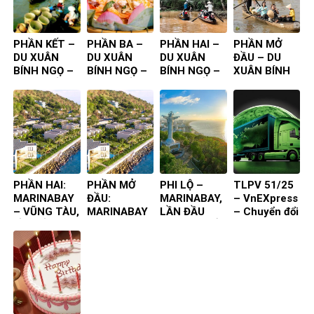
PHẦN KẾT –
PHẦN BA –
PHẦN HAI –
PHẦN MỞ
DU XUÂN
DU XUÂN
DU XUÂN
ĐẦU – DU
BÍNH NGỌ –
BÍNH NGỌ –
BÍNH NGỌ –
XUÂN BÍNH
CÁI BÈ ĐỒNG
CÁI BÈ ĐỒNG
CÁI BÈ ĐỒNG
NGỌ – CÁI
THÁP
THÁP
THÁP
BÈ ĐỒNG
THÁP
PHẦN HAI:
PHẦN MỞ
PHI LỘ –
TLPV 51/25
MARINABAY
ĐẦU:
MARINABAY,
– VnEXpress
– VŨNG TÀU,
MARINABAY
LẦN ĐẦU
– Chuyển đổi
LẦN ĐẦU
– VŨNG TÀU,
TIÊN TA ĐẾN
xanh TP.HCM
TIÊN TA ĐẾN
LẦN ĐẦU
TIÊN TA ĐẾN