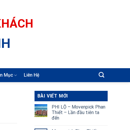
 KHÁCH
NH
n Mục
Liên Hệ
BÀI VIẾT MỚI
PHI LỘ – Movenpick Phan
Thiết – Lần đầu tiên ta
đến