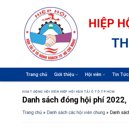
Skip
to
content
HIỆP H
TH
Trang chủ
Giới thiệu
Hội viên
Tin Tức
HOẠT ĐỘNG HỘI VIÊN HIỆP HỘI VẬN TẢI Ô TÔ TP.HCM
Danh sách đóng hội phí 2022,
Trang chủ
»
Danh sách các hội viên chung
»
Danh sách