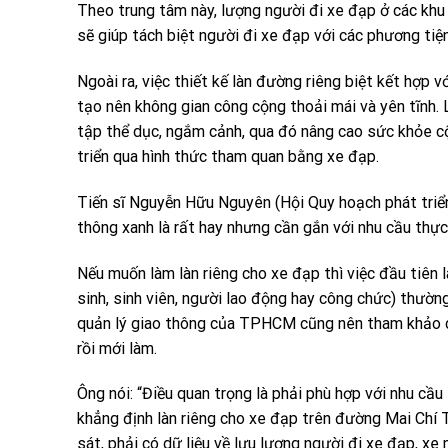
Theo trung tâm này, lượng người đi xe đạp ở các khu 
sẽ giúp tách biệt người đi xe đạp với các phương tiện
Ngoài ra, việc thiết kế làn đường riêng biệt kết hợp
tạo nên không gian công cộng thoải mái và yên tĩnh.
tập thể dục, ngắm cảnh, qua đó nâng cao sức khỏe cộ
triển qua hình thức tham quan bằng xe đạp.
Tiến sĩ Nguyễn Hữu Nguyên (Hội Quy hoạch phát triể
thông xanh là rất hay nhưng cần gắn với nhu cầu thực 
Nếu muốn làm làn riêng cho xe đạp thì việc đầu tiên l
sinh, sinh viên, người lao động hay công chức) thườ
quản lý giao thông của TPHCM cũng nên tham khảo cô
rồi mới làm.
Ông nói: “Điều quan trọng là phải phù hợp với nhu cầu
khẳng định làn riêng cho xe đạp trên đường Mai Chí T
sát, phải có dữ liệu về lưu lượng người đi xe đạp, xe