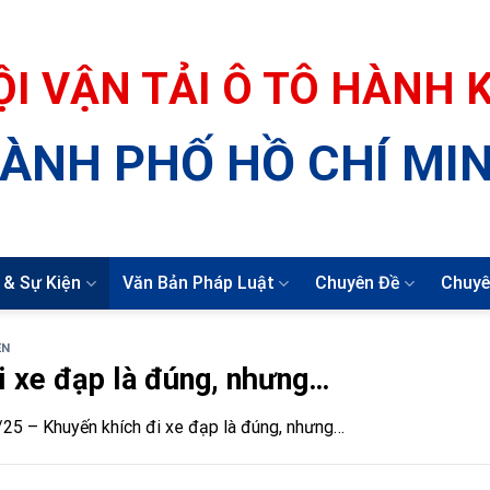
ỘI VẬN TẢI Ô TÔ HÀNH
ÀNH PHỐ HỒ CHÍ MI
 & Sự Kiện
Văn Bản Pháp Luật
Chuyên Đề
Chuyê
ỆN
 xe đạp là đúng, nhưng…
25 – Khuyến khích đi xe đạp là đúng, nhưng…