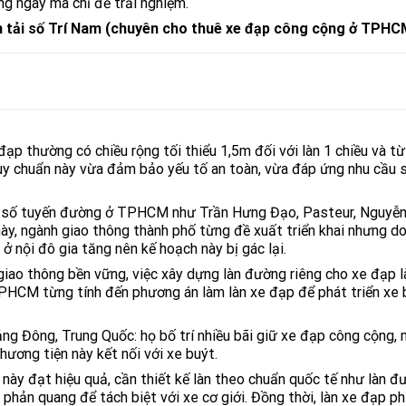
g ngày mà chỉ để trải nghiệm.
 tải số Trí Nam (chuyên cho thuê xe đạp công cộng ở TPHC
ạp thường có chiều rộng tối thiểu 1,5m đối với làn 1 chiều và từ
 Quy chuẩn này vừa đảm bảo yếu tố an toàn, vừa đáp ứng nhu cầu
t số tuyến đường ở TPHCM như Trần Hưng Đạo, Pasteur, Nguyễ
ày, ngành giao thông thành phố từng đề xuất triển khai nhưng d
ở nội đô gia tăng nên kế hoạch này bị gác lại.
 giao thông bền vững, việc xây dựng làn đường riêng cho xe đạp l
TPHCM từng tính đến phương án làm làn xe đạp để phát triển xe 
g Đông, Trung Quốc: họ bố trí nhiều bãi giữ xe đạp công cộng, 
ương tiện này kết nối với xe buýt.
ệc này đạt hiệu quả, cần thiết kế làn theo chuẩn quốc tế như làn 
phản quang để tách biệt với xe cơ giới. Đồng thời, làn xe đạp p