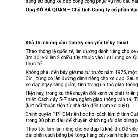
sàng sử dụng xe đạp công cộng phục vụ nhu cầu hằn
Ông ĐỖ BÁ QUÂN – Chủ tịch Công ty cổ phần Vận
Khả thi nhưng cần tính kỹ các yếu tố kỹ thuật
Theo thông lệ quốc tế, làn đường dành riêng cho xe đ
3m đối với làn 2 chiều tùy thuộc vào lưu lượng xe.
thực tế.
Không phải đến bây giờ mà từ trước năm 1975, mộ
Cừ… từng có làn đường dành riêng cho xe đạp. Sau n
xe đạp ngày càng giảm, tình trạng ùn tắc giao thông 
Hiện nay, trong xu thế chuyển đổi xanh và phát triển
thiết. Cách đây 5-7 năm, ngành giao thông vận tải 
(kết nối thuận tiện từ nhà dân đến trạm xe buýt).
Chính quyền TPHCM nên học hỏi cách làm ở tỉnh Quản
trong 30 phút đầu để khuyến khích người dân dùng ph
Theo tôi, làm làn riêng cho xe đạp là khả thi. Để vi
dải phân cách bằng bê tông, hàng cây xanh hoặc sơn 