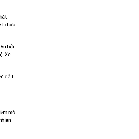
phát
uýt chưa
 Âu bởi
ệ. Xe
ệc đầu
hiễm môi
nhiên