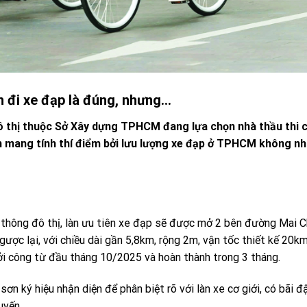
h đi xe đạp là đúng, nhưng…
 thị thuộc Sở Xây dựng TPHCM đang lựa chọn nhà thầu thi 
n mang tính thí điểm bởi lưu lượng xe đạp ở TPHCM không nh
thông đô thị, làn ưu tiên xe đạp sẽ được mở 2 bên đường Mai C
c lại, với chiều dài gần 5,8km, rộng 2m, vận tốc thiết kế 20km
ởi công từ đầu tháng 10/2025 và hoàn thành trong 3 tháng.
n ký hiệu nhận diện để phân biệt rõ với làn xe cơ giới, có bãi đ
uyến.