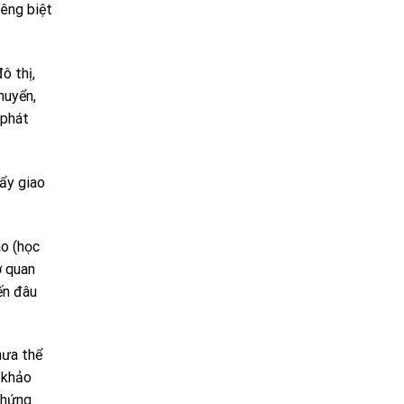
iêng biệt
ô thị,
huyển,
 phát
ẩy giao
ào (học
ơ quan
ến đâu
hưa thể
 khảo
chứng