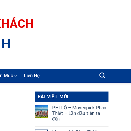
 KHÁCH
NH
n Mục
Liên Hệ
BÀI VIẾT MỚI
PHI LỘ – Movenpick Phan
Thiết – Lần đầu tiên ta
đến