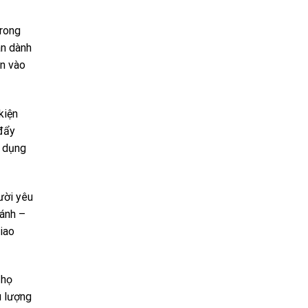
trong
àn dành
òn vào
kiện
 đẩy
ử dụng
ười yêu
hánh –
iao
Thọ
u lượng