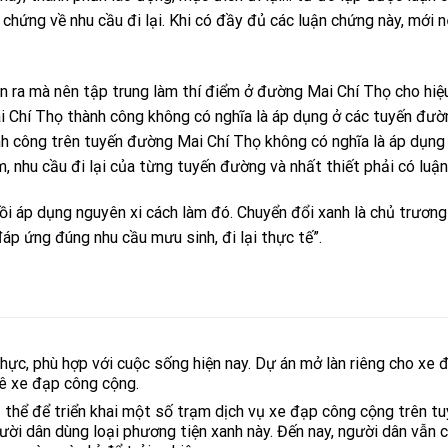
n chứng về nhu cầu đi lại. Khi có đầy đủ các luận chứng này, mới n
ân ra mà nên tập trung làm thí điểm ở đường Mai Chí Thọ cho hiệu
ai Chí Thọ thành công không có nghĩa là áp dụng ở các tuyến đư
nh công trên tuyến đường Mai Chí Thọ không có nghĩa là áp dụng
 nhu cầu đi lại của từng tuyến đường và nhất thiết phải có luậ
ồi áp dụng nguyên xi cách làm đó. Chuyển đổi xanh là chủ trương 
áp ứng đúng nhu cầu mưu sinh, đi lại thực tế”.
hực, phù hợp với cuộc sống hiện nay. Dự án mở làn riêng cho xe 
uê xe đạp công cộng.
 thể để triển khai một số trạm dịch vụ xe đạp công cộng trên t
ười dân dùng loại phương tiện xanh này. Đến nay, người dân vẫn 