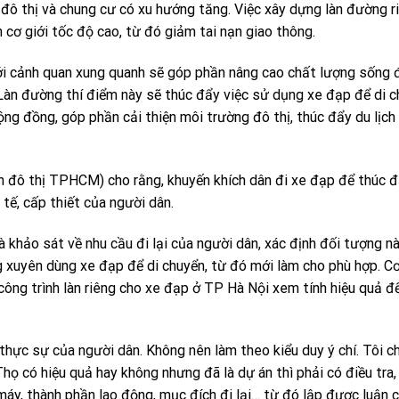
đô thị và chung cư có xu hướng tăng. Việc xây dựng làn đường r
 cơ giới tốc độ cao, từ đó giảm tai nạn giao thông.
 với cảnh quan xung quanh sẽ góp phần nâng cao chất lượng sống đ
 Làn đường thí điểm này sẽ thúc đẩy việc sử dụng xe đạp để di c
ng đồng, góp phần cải thiện môi trường đô thị, thúc đẩy du lịch
n đô thị TPHCM) cho rằng, khuyến khích dân đi xe đạp để thúc đ
tế, cấp thiết của người dân.
à khảo sát về nhu cầu đi lại của người dân, xác định đối tượng n
ng xuyên dùng xe đạp để di chuyển, từ đó mới làm cho phù hợp. C
ng trình làn riêng cho xe đạp ở TP Hà Nội xem tính hiệu quả đ
 thực sự của người dân. Không nên làm theo kiểu duy ý chí. Tôi c
họ có hiệu quả hay không nhưng đã là dự án thì phải có điều tra,
 máy, thành phần lao động, mục đích đi lại… từ đó lập được luận 