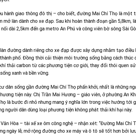
 hành giao thông đô thị – cho biết, đường Mai Chí Thọ là một 
m mở làn dành cho xe đạp. Sau khi hoàn thành đoạn gần 5,8km, l
 nối dài 2,5km đến ga metro An Phú và công viên bờ sông Sài G
, làn đường dành riêng cho xe đạp được xây dựng nhằm tạo điều 
 thành phố. Đồng thời cải thiện môi trường sống bằng cách thúc
khí thải carbon từ các phương tiện cơ giới, thay đổi thói quen s
 sống xanh và bền vững.
cư dân sống gần đường Mai Chí Thọ phấn khởi, nhất là những ng
hương tiện này. Chị Trần Mai Hương – giáo viên, ở phường An K
Thọ là bước đi nhỏ nhưng mang ý nghĩa lớn trong việc hướng tới g
ng người dân dùng loại phương tiện không phát thải khí hại này.
n Văn Hòa – tài xế xe ôm công nghệ – nhận xét: “Đường Mai Chí 
ng ngày lễ; mở rộng đường cho xe máy và ô tô sẽ tốt hơn bởi lư