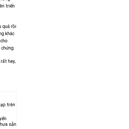
ên triển
 quả rồi
ờng khác
 cho
n chứng.
rất hay,
đạp trên
uyến
chưa sẵn