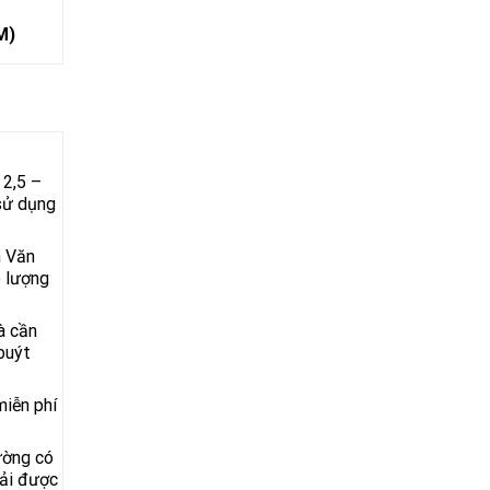
M)
 2,5 –
 sử dụng
n Văn
o lượng
à cần
buýt
miễn phí
đường có
hải được