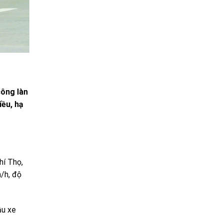
công làn
iều, hạ
hí Thọ,
/h, độ
ậu xe