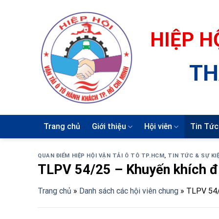
Skip
to
content
HIỆP H
TH
Trang chủ
Giới thiệu
Hội viên
Tin Tức
QUAN ĐIỂM HIỆP HỘI VẬN TẢI Ô TÔ TP.HCM
,
TIN TỨC & SỰ KI
TLPV 54/25 – Khuyến khích đi
Trang chủ
»
Danh sách các hội viên chung
»
TLPV 54/