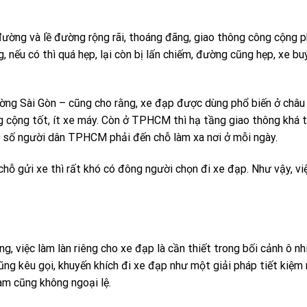
ường và lề đường rộng rãi, thoáng đãng, giao thông công cộng 
, nếu có thì quá hẹp, lại còn bị lấn chiếm, đường cũng hẹp, xe b
ờng Sài Gòn – cũng cho rằng, xe đạp được dùng phổ biến ở châu
 cộng tốt, ít xe máy. Còn ở TPHCM thì hạ tầng giao thông khá t
 số người dân TPHCM phải đến chỗ làm xa nơi ở mỗi ngày.
chỗ gửi xe thì rất khó có đông người chọn đi xe đạp. Như vậy, vi
g, việc làm làn riêng cho xe đạp là cần thiết trong bối cảnh ô n
ng kêu gọi, khuyến khích đi xe đạp như một giải pháp tiết kiệm 
Nam cũng không ngoại lệ.