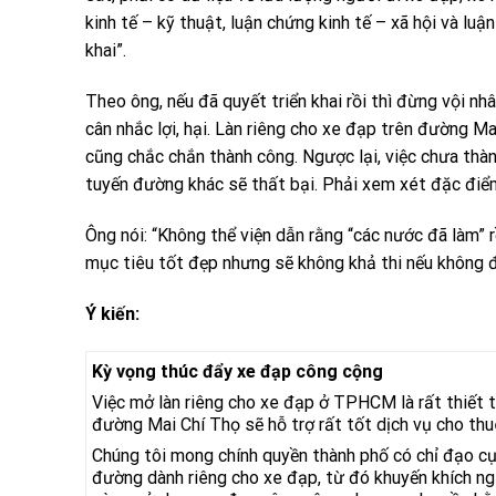
kinh tế – kỹ thuật, luận chứng kinh tế – xã hội và luậ
khai”.
Theo ông, nếu đã quyết triển khai rồi thì đừng vội nh
cân nhắc lợi, hại. Làn riêng cho xe đạp trên đường M
cũng chắc chắn thành công. Ngược lại, việc chưa thà
tuyến đường khác sẽ thất bại. Phải xem xét đặc điểm,
Ông nói: “Không thể viện dẫn rằng “các nước đã làm” r
mục tiêu tốt đẹp nhưng sẽ không khả thi nếu không đ
Ý kiến:
Kỳ vọng thúc đẩy xe đạp công cộng
Việc mở làn riêng cho xe đạp ở TPHCM là rất thiết t
đường Mai Chí Thọ sẽ hỗ trợ rất tốt dịch vụ cho th
Chúng tôi mong chính quyền thành phố có chỉ đạo cụ
đường dành riêng cho xe đạp, từ đó khuyến khích ng