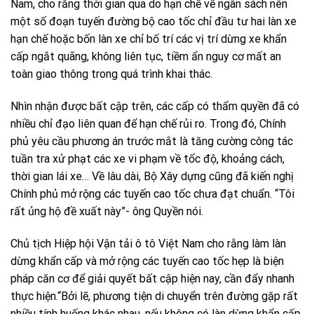
Nam, cho rằng thời gian qua do hạn chế về ngân sách nên
một số đoạn tuyến đường bộ cao tốc chỉ đầu tư hai làn xe
hạn chế hoặc bốn làn xe chỉ bố trí các vị trí dừng xe khẩn
cấp ngắt quãng, không liên tục, tiềm ẩn nguy cơ mất an
toàn giao thông trong quá trình khai thác.
Nhìn nhận được bất cập trên, các cấp có thẩm quyền đã có
nhiều chỉ đạo liên quan để hạn chế rủi ro. Trong đó, Chính
phủ yêu cầu phương án trước mắt là tăng cường công tác
tuần tra xử phạt các xe vi phạm về tốc độ, khoảng cách,
thời gian lái xe… Về lâu dài, Bộ Xây dựng cũng đã kiến nghị
Chính phủ mở rộng các tuyến cao tốc chưa đạt chuẩn. “Tôi
rất ủng hộ đề xuất này”- ông Quyền nói.
Chủ tịch Hiệp hội Vận tải ô tô Việt Nam cho rằng làm làn
dừng khẩn cấp và mở rộng các tuyến cao tốc hẹp là biện
pháp căn cơ để giải quyết bất cập hiện nay, cần đẩy nhanh
thực hiện.“Bởi lẽ, phương tiện di chuyển trên đường gặp rất
nhiều tính huống khác nhau, nếu không có làn dừng khẩn cấp