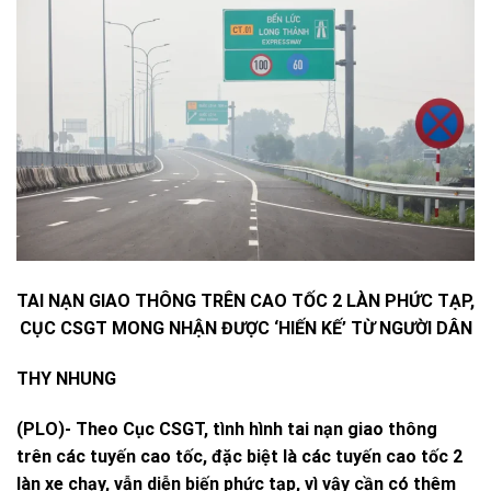
TAI NẠN GIAO THÔNG TRÊN CAO TỐC 2 LÀN PHỨC TẠP,
CỤC CSGT MONG NHẬN ĐƯỢC ‘HIẾN KẾ’ TỪ NGƯỜI DÂN
THY NHUNG
(PLO)- Theo Cục CSGT, tình hình tai nạn giao thông
trên các tuyến cao tốc, đặc biệt là các tuyến cao tốc 2
làn xe chạy, vẫn diễn biến phức tạp, vì vậy cần có thêm