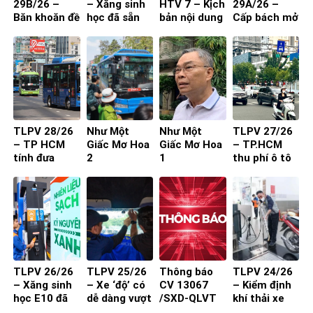
29B/26 –
– Xăng sinh
HTV 7 – Kịch
29A/26 –
Băn khoăn đề
học đã sẵn
bản nội dung
Cấp bách mở
xuất cấm xe
sàng
toạ đàm 4
rộng quốc lộ
29 chỗ vào
người
nội đô
TP.HCM
TLPV 28/26
Như Một
Như Một
TLPV 27/26
– TP HCM
Giấc Mơ Hoa
Giấc Mơ Hoa
– TP.HCM
tính đưa
2
1
thu phí ô tô
buýt mini
vào trung
vào đường
tâm: Làm
nhỏ, khu dân
sao để người
cư
dân đồng
thuận?
TLPV 26/26
TLPV 25/26
Thông báo
TLPV 24/26
– Xăng sinh
– Xe ‘độ’ có
CV 13067
– Kiểm định
học E10 đã
dễ dàng vượt
/SXD-QLVT
khí thải xe
sẵn sàng
qua đăng
của Sở Xây
máy từ 1-7-