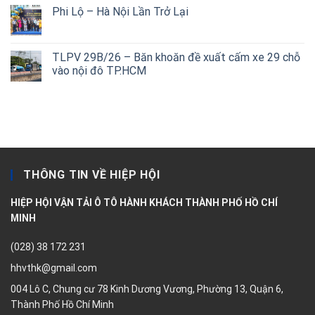
Phi Lộ – Hà Nội Lần Trở Lại
TLPV 29B/26 – Băn khoăn đề xuất cấm xe 29 chỗ
vào nội đô TP.HCM
THÔNG TIN VỀ HIỆP HỘI
HIỆP HỘI VẬN TẢI Ô TÔ HÀNH KHÁCH THÀNH PHỐ HỒ CHÍ
MINH
(028) 38 172 231
hhvthk@gmail.com
004 Lô C, Chung cư 78 Kinh Dương Vương, Phường 13, Quận 6,
Thành Phố Hồ Chí Minh