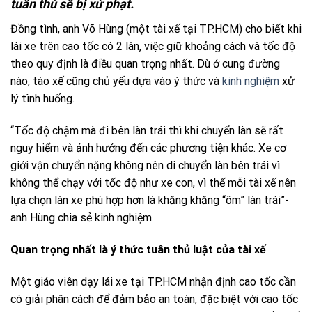
tuân thủ sẽ bị xử phạt.
Đồng tình, anh Võ Hùng (một tài xế tại TP.HCM) cho biết khi
lái xe trên cao tốc có 2 làn, việc giữ khoảng cách và tốc độ
theo quy định là điều quan trọng nhất. Dù ở cung đường
nào, tào xế cũng chủ yếu dựa vào ý thức và
kinh nghiệm
xử
lý tình huống.
“Tốc độ chậm mà đi bên làn trái thì khi chuyển làn sẽ rất
nguy hiểm và ảnh hưởng đến các phương tiện khác. Xe cơ
giới vận chuyển nặng không nên di chuyển làn bên trái vì
không thể chạy với tốc độ như xe con, vì thế mỗi tài xế nên
lựa chọn làn xe phù hợp hơn là khăng khăng “ôm” làn trái”-
anh Hùng chia sẻ kinh nghiệm.
Quan trọng nhất là ý thức tuân thủ luật của tài xế
Một giáo viên dạy lái xe tại TP.HCM nhận định cao tốc cần
có giải phân cách để đảm bảo an toàn, đặc biệt với cao tốc