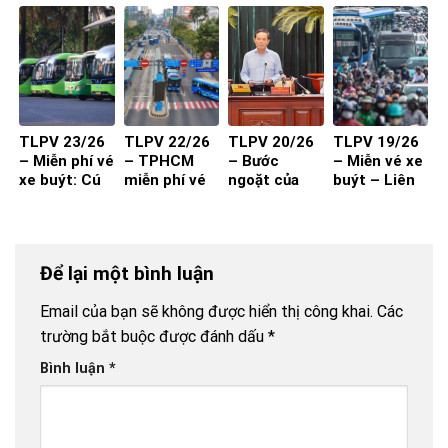
kiểm?
Dựng đến
2027 đạt
các DN/HTX
hiệu quả?
TLPV 23/26
TLPV 22/26
TLPV 20/26
TLPV 19/26
– Miễn phí vé
– TPHCM
– Bước
– Miễn vé xe
xe buýt: Cú
miễn phí vé
ngoặt của
buýt – Liên
hích cần đi
xe buýt cho
vận tải hành
Võ Báo KHPT
kèm chất
toàn dân:
khách
lượng và
Giải pháp đã
thuận tiện
đủ cho xe
Để lại một bình luận
buýt đột
phá?
Email của bạn sẽ không được hiển thị công khai.
Các
trường bắt buộc được đánh dấu
*
Bình luận
*