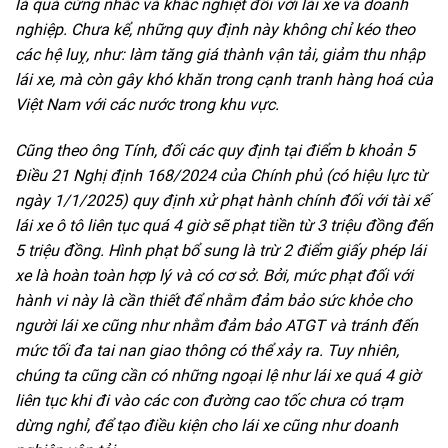
là quá cứng nhắc và khắc nghiệt đối với lái xe và doanh
nghiệp. Chưa kể, những quy định này không chỉ kéo theo
các hệ luỵ, như: làm tăng giá thành vận tải, giảm thu nhập
lái xe, mà còn gây khó khăn trong cạnh tranh hàng hoá của
Việt Nam với các nước trong khu vực.
Cũng theo ông Tính, đối các quy định tại điểm b khoản 5
Điều 21 Nghị định 168/2024 của Chính phủ (có hiệu lực từ
ngày 1/1/2025) quy định xử phạt hành chính đối với tài xế
lái xe ô tô liên tục quá 4 giờ sẽ phạt tiền từ 3 triệu đồng đến
5 triệu đồng. Hình phạt bổ sung là trừ 2 điểm giấy phép lái
xe là hoàn toàn hợp lý và có cơ sở. Bởi, mức phạt đối với
hành vi này là cần thiết để nhằm đảm bảo sức khỏe cho
người lái xe cũng như nhằm đảm bảo ATGT và tránh đến
mức tối đa tai nan giao thông có thể xảy ra. Tuy nhiên,
chúng ta cũng cần có những ngoại lệ như lái xe quá 4 giờ
liên tục khi đi vào các con đường cao tốc chưa có trạm
dừng nghỉ, để tạo điều kiện cho lái xe cũng như doanh