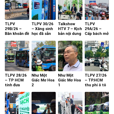
TLPV
TLPV 30/26
Talkshow
TLPV
29B/26 –
– Xăng sinh
HTV 7 – Kịch
29A/26 –
Băn khoăn đề
học đã sẵn
bản nội dung
Cấp bách mở
xuất cấm xe
sàng
toạ đàm 4
rộng quốc lộ
29 chỗ vào
người
nội đô
TP.HCM
TLPV 28/26
Như Một
Như Một
TLPV 27/26
– TP HCM
Giấc Mơ Hoa
Giấc Mơ Hoa
– TP.HCM
tính đưa
2
1
thu phí ô tô
buýt mini
vào trung
vào đường
tâm: Làm
nhỏ, khu dân
sao để người
cư
dân đồng
thuận?