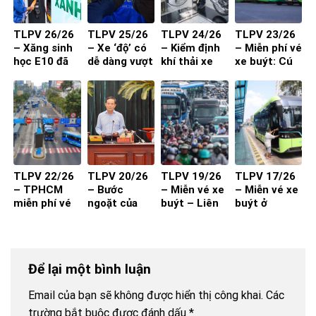
TLPV 26/26
TLPV 25/26
TLPV 24/26
TLPV 23/26
– Xăng sinh
– Xe ‘độ’ có
– Kiểm định
– Miễn phí vé
học E10 đã
dễ dàng vượt
khí thải xe
xe buýt: Cú
sẵn sàng
qua đăng
máy từ 1-7-
hích cần đi
kiểm?
2027 đạt
kèm chất
hiệu quả?
lượng và
thuận tiện
TLPV 22/26
TLPV 20/26
TLPV 19/26
TLPV 17/26
– TPHCM
– Bước
– Miễn vé xe
– Miễn vé xe
miễn phí vé
ngoặt của
buýt – Liên
buýt ở
xe buýt cho
vận tải hành
Võ Báo KHPT
TP.HCM
toàn dân:
khách
Giải pháp đã
đủ cho xe
Để lại một bình luận
buýt đột
phá?
Email của bạn sẽ không được hiển thị công khai.
Các
trường bắt buộc được đánh dấu
*