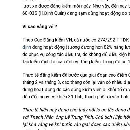
lượt xe được đăng kiểm mỗi ngày. Như vậy, đến nay 
60-03S (H.Định Quán) đang tạm dừng hoạt động do t
Vì sao vắng vẻ ?
Theo Cục Đăng kiểm VN, cả nước có 274/292 TTĐK 
định
đang hoạt động (tương đương hơn 82% năng lực 
do phục vụ công tác điều tra, do không đủ điều kiện
tác kiểm định tại các đơn vị đăng kiểm, trong đó có 
Thực tế đăng kiểm đã bước qua giai đoạn cao điểm ù
tháng 2 và tháng 3, các tháng còn lại vẫn có nhiều đị
dừng hoạt động do các đăng kiểm viên bị khởi tố được
dẫn đến nguy cơ khiến 31 tỉnh, thành phố rơi vào tình
Thực tế hiện nay đang cho thấy nỗi lo ùn tắc đang đ
với Thanh Niên, ông Lê Trung Tính, Chủ tịch Hiệp hội
lại khá vắng vẻ khi bước vào giai đoạn cao điểm, k