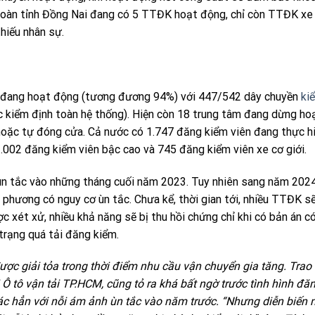
toàn tỉnh Đồng Nai đang có 5 TTĐK hoạt động, chỉ còn TTĐK xe 
hiếu nhân sự.
đang hoạt động (tương đương 94%) với 447/542 dây chuyền
ki
kiểm định toàn hệ thống). Hiện còn 18 trung tâm đang dừng ho
 hoặc tự đóng cửa. Cả nước có 1.747 đăng kiểm viên đang thực h
1.002 đăng kiểm viên bậc cao và 745 đăng kiểm viên xe cơ giới.
n tắc vào những tháng cuối năm 2023. Tuy nhiên sang năm 2024
a phương có nguy cơ ùn tắc. Chưa kể, thời gian tới, nhiều TTĐK s
 xét xử, nhiều khả năng sẽ bị thu hồi chứng chỉ khi có bản án c
 trạng quá tải đăng kiểm.
ược giải tỏa trong thời điểm nhu cầu vận chuyển gia tăng. Trao
 Ô tô vận tải TP.HCM, cũng tỏ ra khá bất ngờ trước tình hình đă
hác hẳn với nỗi ám ảnh ùn tắc vào năm trước. “Nhưng diễn biến 