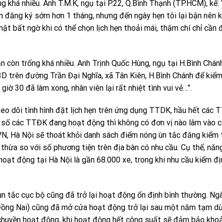
 khá nhiều. Anh T.M.K, ngụ tại P.22, Q.Bình Thạnh (TP.HCM), kể: 
ên đăng ký sớm hơn 1 tháng, nhưng đến ngày hẹn tôi lại bận nên 
thật bất ngờ khi có thể chọn lịch hẹn thoải mái, thậm chí chỉ cần 
n còn trống khá nhiều. Anh Trịnh Quốc Hùng, ngụ tại H.Bình Chán
 trên đường Trần Đại Nghĩa, xã Tân Kiên, H.Bình Chánh để kiểm
giờ 30 đã làm xong, nhân viên lại rất nhiệt tình vui vẻ…”.
heo dõi tình hình đặt lịch hẹn trên ứng dụng TTDK, hầu hết các
ong số các TTĐK đang hoạt động thì không có đơn vị nào lâm vào 
VN, Hà Nội sẽ thoát khỏi danh sách điểm nóng ùn tắc đăng kiểm 
hừa so với số phương tiện trên địa bàn có nhu cầu. Cụ thể, năn
oạt động tại Hà Nội là gần 68.000 xe, trong khi nhu cầu kiểm đị
 ùn tắc cục bộ cũng đã trở lại hoạt động ổn định bình thường. Ngà
(Đồng Nai) cũng đã mở cửa hoạt động trở lại sau một năm tạm d
 chuyền hoạt động, khi hoạt động hết công suất sẽ đảm bảo kho