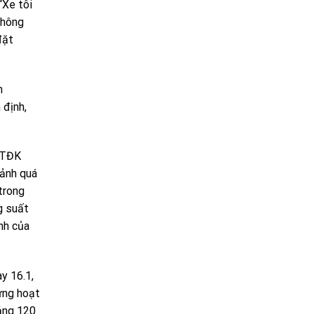
“Xe tôi
không
đặt
h
 định,
 TTĐK
cảnh quá
trong
g suất
nh của
y 16.1,
ừng hoạt
ảng 120