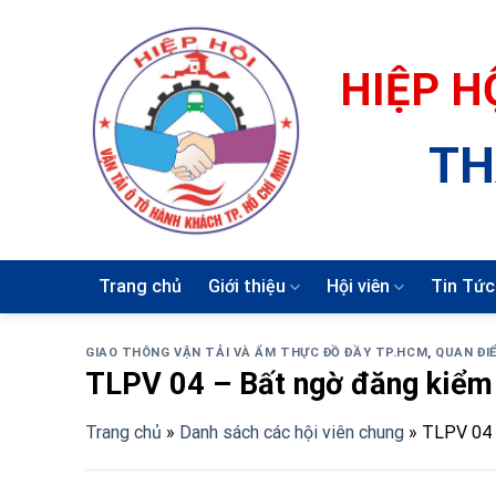
Skip
to
content
HIỆP H
TH
Trang chủ
Giới thiệu
Hội viên
Tin Tức
GIAO THÔNG VẬN TẢI VÀ ẨM THỰC ĐỒ ĐẦY TP.HCM
,
QUAN ĐIỂ
TLPV 04 – Bất ngờ đăng kiểm
Trang chủ
»
Danh sách các hội viên chung
»
TLPV 04 