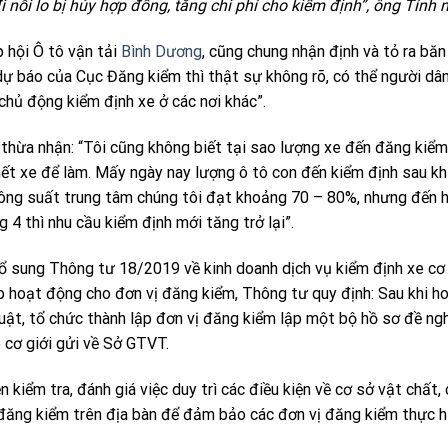
đi nỗi lo bị hủy hợp đồng, tăng chi phí cho kiểm định”, ông Tính n
 hội Ô tô vận tải
Bình Dương
, cũng chung nhận định và tỏ ra bă
i dự báo của Cục Đăng kiểm thì thật sự không rõ, có thể người dâ
chủ động kiểm định xe ở các nơi khác”.
hừa nhận: “Tôi cũng không biết tại sao lượng xe đến đăng kiể
hết xe để làm. Mấy ngày nay lượng ô tô con đến kiểm định sau kh
p công suất trung tâm chúng tôi đạt khoảng 70 – 80%, nhưng đến
g 4 thì nhu cầu kiểm định mới tăng trở lại”.
sung Thông tư 18/2019 về kinh doanh dịch vụ kiểm định xe cơ g
ép hoạt động cho đơn vị đăng kiểm, Thông tư quy định: Sau khi h
uật, tổ chức thành lập đơn vị đăng kiểm lập một bộ hồ sơ đề ng
 cơ giới gửi về Sở GTVT.
iểm tra, đánh giá việc duy trì các điều kiện về cơ sở vật chất,
 đăng kiểm trên địa bàn để đảm bảo các đơn vị đăng kiểm thực 