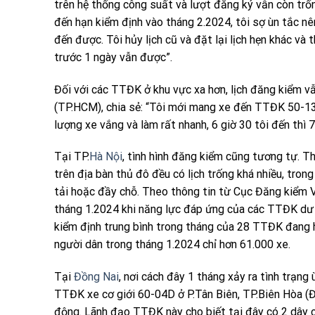
trên hệ thống công suất và lượt đăng ký vẫn còn trống
đến hạn kiểm định vào tháng 2.2024, tôi sợ ùn tắc n
đến được. Tôi hủy lịch cũ và đặt lại lịch hẹn khác và 
trước 1 ngày vẫn được”.
Đối với các TTĐK ở khu vực xa hơn, lịch đăng kiểm vẫ
(TP.HCM), chia sẻ: “Tôi mới mang xe đến TTĐK 50-13D
lượng xe vắng và làm rất nhanh, 6 giờ 30 tôi đến thì 7 
Tại TP.
Hà Nội
, tình hình đăng kiểm cũng tương tự. T
trên địa bàn thủ đô đều có lịch trống khá nhiều, tr
tải hoặc đầy chỗ. Theo thông tin từ Cục Đăng kiểm 
tháng 1.2024 khi năng lực đáp ứng của các TTĐK dư t
kiểm định trung bình trong tháng của 28 TTĐK đang h
người dân trong tháng 1.2024 chỉ hơn 61.000 xe.
Tại
Đồng Nai
, nơi cách đây 1 tháng xảy ra tình trạng
TTĐK xe cơ giới 60-04D ở P.Tân Biên, TP.Biên Hòa 
động. Lãnh đạo TTĐK này cho biết tại đây có 2 dây