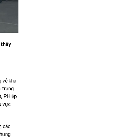
 thấy
g vẻ khá
h trạng
, P.Hiệp
u vực
, các
nhưng