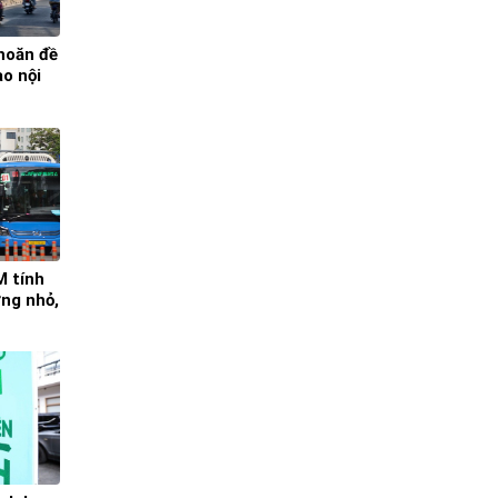
hoăn đề
o nội
 tính
ờng nhỏ,