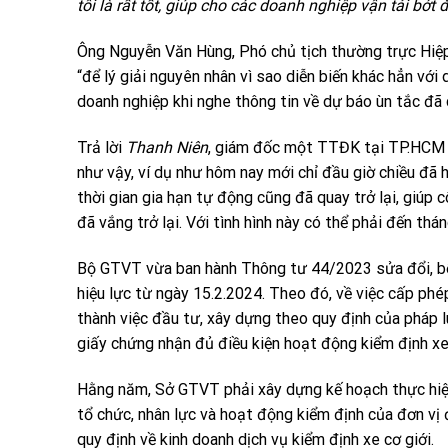
tôi là rất tốt, giúp cho các doanh nghiệp vận tải bớt 
Ông Nguyễn Văn Hùng, Phó chủ tịch thường trực Hiệp
“để lý giải nguyên nhân vì sao diễn biến khác hẳn vớ
doanh nghiệp khi nghe thông tin về dự báo ùn tắc đã 
Trả lời
Thanh Niên
, giám đốc một TTĐK tại TP.HCM t
như vậy, ví dụ như hôm nay mới chỉ đầu giờ chiều đã 
thời gian gia hạn tự động cũng đã quay trở lại, giú
đã vắng trở lại. Với tình hình này có thể phải đến thán
Bộ GTVT vừa ban hành Thông tư 44/2023 sửa đổi, bổ 
hiệu lực từ ngày 15.2.2024. Theo đó, về việc cấp ph
thành việc đầu tư, xây dựng theo quy định của pháp l
giấy chứng nhận đủ điều kiện hoạt động kiểm định xe
Hằng năm, Sở GTVT phải xây dựng kế hoạch thực hiện k
tổ chức, nhân lực và hoạt động kiểm định của đơn vị
quy định về kinh doanh dịch vụ kiểm định xe cơ giới.