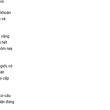
ói.
n khoăn
n và
m vắng
i hết
 hôm nay
iới, có
oàn
hị cấp
 cơ cấu
hiện đúng