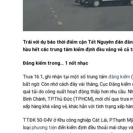
Trái với dự báo thời điểm cận Tết Nguyên đán đăn
hầu hết các trung tâm kiểm định đều vắng vẻ cả tr
Đăng kiểm trong… 1 nốt nhạc
Trưa 16.1, ghi nhận tại một số trung tâm
đăng kiểm
(
bất ngờ. Còn nhớ cách đây vài tháng, Cục Đăng kiểm d
quá tải do công suất hoạt động thấp hơn nhu cầu. N
Bình Chánh, TP.Thủ Đức (TP.HCM), mới chỉ qua trưa m
xếp hàng khá vắng vẻ, khác hẳn với tình trạng xếp hàn
TTĐK 50-04V ở Khu công nghiệp Cát Lái, P.Thạnh Mỹ 
loại
phương tiện
đến kiểm định đều thoải mái chạy v