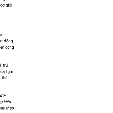
cơ giới
ểm
ạt động
iện công
, trừ
ẽ bị tạm
ó thể
 đổi
ng kiểm
này theo