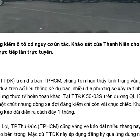
g kiểm ô tô có nguy cơ ùn tắc. Khảo sát của Thanh
Niên
cho
ực tiếp lẫn trực tuyến.
TTĐK) trên địa bàn TP.HCM, chúng tôi nhận thấy tình trạng vắn
ựa trên số liệu thống kê dự báo, nhiều địa phương sẽ xảy ra tìn
hưng thực tế hoàn toàn khác. Tại TTĐK 50-03S trên đường QL13
ột chút nhưng dòng xe đợi đăng kiểm chỉ còn vài chục chiếc. Kh
g kéo dài diễn ra cách đây 1 tháng.
Lợi, TP.Thủ Đức (TP.HCM) cũng vắng vẻ kéo dài nhiều tháng nay
ào bên trong. Mặc dù TTĐK này áp dụng đăng ký qua ứng dụng 