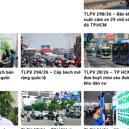
TLPV 29B/26 – Băn k
xuất cấm xe 29 chỗ và
đô TP.HCM
ịch bản
TLPV 29A/26 – Cấp bách mở
TLPV 28/26 – TP HCM
người
rộng quốc lộ
đưa buýt mini vào đư
khu dân cư