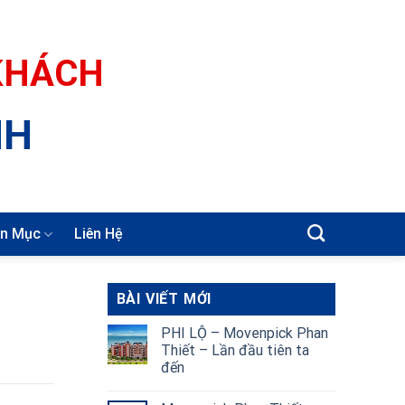
 KHÁCH
NH
n Mục
Liên Hệ
BÀI VIẾT MỚI
PHI LỘ – Movenpick Phan
Thiết – Lần đầu tiên ta
đến