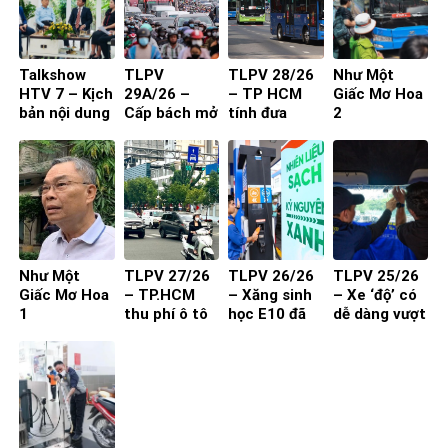
Talkshow
TLPV
TLPV 28/26
Như Một
HTV 7 – Kịch
29A/26 –
– TP HCM
Giấc Mơ Hoa
bản nội dung
Cấp bách mở
tính đưa
2
toạ đàm 4
rộng quốc lộ
buýt mini
người
vào đường
nhỏ, khu dân
cư
Như Một
TLPV 27/26
TLPV 26/26
TLPV 25/26
Giấc Mơ Hoa
– TP.HCM
– Xăng sinh
– Xe ‘độ’ có
1
thu phí ô tô
học E10 đã
dễ dàng vượt
vào trung
sẵn sàng
qua đăng
tâm: Làm
kiểm?
sao để người
dân đồng
thuận?