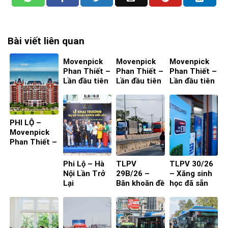
Bài viết liên quan
Movenpick
Movenpick
Movenpick
Phan Thiết –
Phan Thiết –
Phan Thiết –
Lần đầu tiên
Lần đầu tiên
Lần đầu tiên
ta đến – Bìa
ta đến – Bìa
ta đến – Bìa
4
2
1
PHI LỘ –
Movenpick
Phan Thiết –
Lần đầu tiên
ta đến
Phi Lộ – Hà
TLPV
TLPV 30/26
Nội Lần Trở
29B/26 –
– Xăng sinh
Lại
Băn khoăn đề
học đã sẵn
xuất cấm xe
sàng
29 chỗ vào
nội đô
TP.HCM