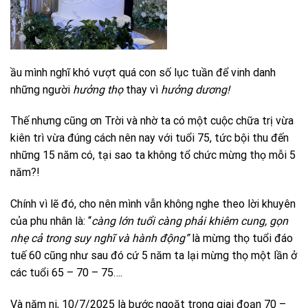
ầu mình nghĩ khó vượt quá con số lục tuần để vinh danh
những người
hưởng thọ
thay vì
hưởng dương!
Thế nhưng cũng ơn Trời và nhờ ta có một cuộc chữa trị vừa
kiên trì vừa đúng cách nên nay với tuổi 75, tức bội thu đến
những 15 năm có, tại sao ta không tổ chức mừng thọ mỗi 5
năm?!
Chính vì lẽ đó, cho nên mình vẫn không nghe theo lời khuyên
của phu nhân là: “
càng lớn tuổi càng phải khiêm cung, gọn
nhẹ cả trong suy nghĩ và hành động”
là mừng thọ tuổi đáo
tuế 60 cũng như sau đó cứ 5 năm ta lại mừng thọ một lần ở
các tuổi 65 – 70 – 75….
Và năm ni, 10/7/2025 là bước ngoặt trong giai đoạn 70 –