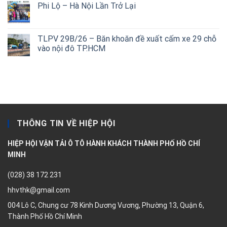
Phi Lộ – Hà Nội Lần Trở Lại
TLPV 29B/26 – Băn khoăn đề xuất cấm xe 29 chỗ
vào nội đô TP.HCM
THÔNG TIN VỀ HIỆP HỘI
HIỆP HỘI VẬN TẢI Ô TÔ HÀNH KHÁCH THÀNH PHỐ HỒ CHÍ
MINH
(028) 38 172 231
hhvthk@gmail.com
004 Lô C, Chung cư 78 Kinh Dương Vương, Phường 13, Quận 6,
Thành Phố Hồ Chí Minh