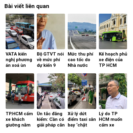
Bài viết liên quan
VATA kiến
Bộ GTVT nói
Mức thu phí
Kế hoạch phủ
nghị phương
về mức phí
cao tốc do
xe điện của
án xoá ùn
dự kiến 9
Nhà nước
TP HCM
tắc đăng
đoạn, tuyến
đầu tư nên
kiểm cuối
cao tốc
vừa phải
năm
TP.HCM cấm
Ùn tắc đăng
Xử lý dứt
Lý do TP
xe khách
kiểm: Cần có
điểm taxi sân
HCM muốn
giường nằm
giải pháp căn
bay ‘chặt
cấm xe
vào nội đô:
cơ để tháo
chém’, đừng
giường nằm