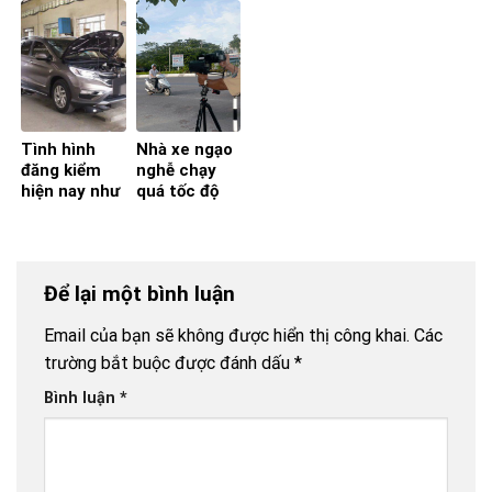
Doanh
gỡ cho
‘bắt cóc bỏ
vào nội đô
nghiệp, hiệp
doanh
dĩa’
hội nói gì?
nghiệp
Tình hình
Nhà xe ngạo
đăng kiểm
nghễ chạy
hiện nay như
quá tốc độ
thế nào?
Để lại một bình luận
Email của bạn sẽ không được hiển thị công khai.
Các
trường bắt buộc được đánh dấu
*
Bình luận
*