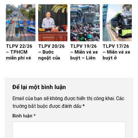
qua đăng
của Sở Xây
máy từ 1-7-
hích cần đi
kiểm?
Dựng đến
2027 đạt
kèm chất
các DN/HTX
hiệu quả?
lượng và
thuận tiện
TLPV 22/26
TLPV 20/26
TLPV 19/26
TLPV 17/26
– TPHCM
– Bước
– Miễn vé xe
– Miễn vé xe
miễn phí vé
ngoặt của
buýt – Liên
buýt ở
xe buýt cho
vận tải hành
Võ Báo KHPT
TP.HCM
toàn dân:
khách
Giải pháp đã
đủ cho xe
Để lại một bình luận
buýt đột
phá?
Email của bạn sẽ không được hiển thị công khai.
Các
trường bắt buộc được đánh dấu
*
Bình luận
*