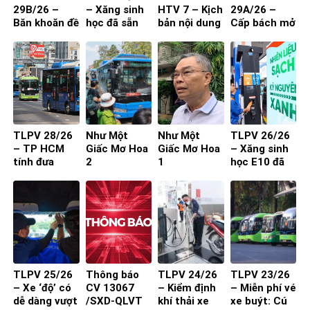
29B/26 –
– Xăng sinh
HTV 7 – Kịch
29A/26 –
Băn khoăn đề
học đã sẵn
bản nội dung
Cấp bách mở
xuất cấm xe
sàng
toạ đàm 4
rộng quốc lộ
29 chỗ vào
người
nội đô
TP.HCM
TLPV 28/26
Như Một
Như Một
TLPV 26/26
– TP HCM
Giấc Mơ Hoa
Giấc Mơ Hoa
– Xăng sinh
tính đưa
2
1
học E10 đã
buýt mini
sẵn sàng
vào đường
nhỏ, khu dân
cư
TLPV 25/26
Thông báo
TLPV 24/26
TLPV 23/26
– Xe ‘độ’ có
CV 13067
– Kiểm định
– Miễn phí vé
dễ dàng vượt
/SXD-QLVT
khí thải xe
xe buýt: Cú