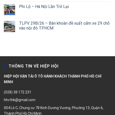
Phi Lộ – Hà Nội Lần Trở Lại
TLPV 29B/26 – Băn khoăn đề xuất cấm xe 29 chỗ
vào nội đô TP.HCM
THÔNG TIN VỀ HIỆP HỘI
HIỆP HỘI VẬN TẢI Ô TÔ HÀNH KHÁCH THÀNH PHỐ HỒ CHÍ
MINH
(028) 38 172 231
hhvthk@gmail.com
004 Lô C, Chung cư 78 Kinh Dương Vương, Phường 13, Quận 6,
Thành Phố Hồ Chí Minh