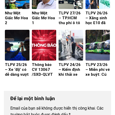
Như Một
Như Một
TLPV 27/26
TLPV 26/26
Giấc Mơ Hoa
Giấc Mơ Hoa
– TP.HCM
– Xăng sinh
2
1
thu phí ô tô
học E10 đã
vào trung
sẵn sàng
tâm: Làm
sao để người
dân đồng
thuận?
TLPV 25/26
Thông báo
TLPV 24/26
TLPV 23/26
– Xe ‘độ’ có
CV 13067
– Kiểm định
– Miễn phí vé
dễ dàng vượt
/SXD-QLVT
khí thải xe
xe buýt: Cú
qua đăng
của Sở Xây
máy từ 1-7-
hích cần đi
kiểm?
Dựng đến
2027 đạt
kèm chất
các DN/HTX
hiệu quả?
lượng và
thuận tiện
Để lại một bình luận
Email của bạn sẽ không được hiển thị công khai.
Các
trường bắt buộc được đánh dấu
*