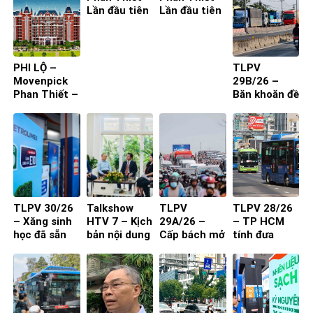
Lần đầu tiên
Lần đầu tiên
ta đến – Bìa
ta đến – Bìa
4
3
PHI LỘ –
TLPV
Movenpick
29B/26 –
Phan Thiết –
Băn khoăn đề
Lần đầu tiên
xuất cấm xe
ta đến
29 chỗ vào
nội đô
TP.HCM
TLPV 30/26
Talkshow
TLPV
TLPV 28/26
– Xăng sinh
HTV 7 – Kịch
29A/26 –
– TP HCM
học đã sẵn
bản nội dung
Cấp bách mở
tính đưa
sàng
toạ đàm 4
rộng quốc lộ
buýt mini
người
vào đường
nhỏ, khu dân
cư