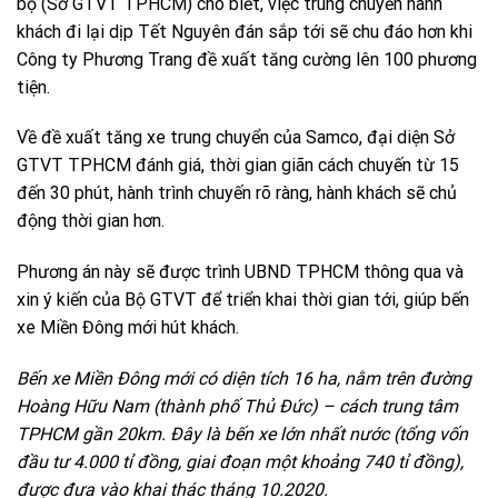
bộ (Sở GTVT TPHCM) cho biết, việc trung chuyển hành
khách đi lại dịp Tết Nguyên đán sắp tới sẽ chu đáo hơn khi
Công ty Phương Trang đề xuất tăng cường lên 100 phương
tiện.
Về đề xuất tăng xe trung chuyển của Samco, đại diện Sở
GTVT TPHCM đánh giá, thời gian giãn cách chuyến từ 15
đến 30 phút, hành trình chuyến rõ ràng, hành khách sẽ chủ
động thời gian hơn.
Phương án này sẽ được trình UBND TPHCM thông qua và
xin ý kiến của Bộ GTVT để triển khai thời gian tới, giúp bến
xe Miền Đông mới hút khách.
Bến xe Miền Đông mới có diện tích 16 ha, nằm trên đường
Hoàng Hữu Nam (thành phố Thủ Đức) – cách trung tâm
TPHCM gần 20km. Đây là bến xe lớn nhất nước (tổng vốn
đầu tư 4.000 tỉ đồng, giai đoạn một khoảng 740 tỉ đồng),
được đưa vào khai thác tháng 10.2020.