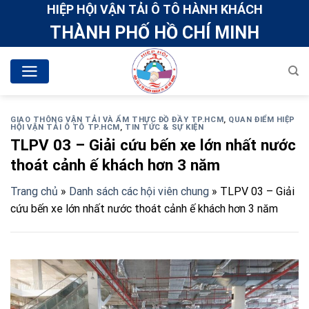
Skip
HIỆP HỘI VẬN TẢI Ô TÔ HÀNH KHÁCH
to
THÀNH PHỐ HỒ CHÍ MINH
content
GIAO THÔNG VẬN TẢI VÀ ẨM THỰC ĐỒ ĐẦY TP.HCM
,
QUAN ĐIỂM HIỆP
HỘI VẬN TẢI Ô TÔ TP.HCM
,
TIN TỨC & SỰ KIỆN
TLPV 03 – Giải cứu bến xe lớn nhất nước
thoát cảnh ế khách hơn 3 năm
Trang chủ
»
Danh sách các hội viên chung
»
TLPV 03 – Giải
cứu bến xe lớn nhất nước thoát cảnh ế khách hơn 3 năm