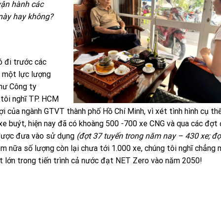
vận hành các
 này hay không?
ó đi trước các
i một lực lượng
hư Công ty
 tôi nghĩ TP. HCM
i của ngành GTVT thành phố Hồ Chí Minh, vì xét tình hình cụ thể
xe buýt, hiện nay đã có khoàng 500 -700 xe CNG và qua các đợt
 được đưa vào sử dụng
(đợt 37 tuyến trong năm nay – 430 xe; đợ
ăm nữa số lượng còn lại chưa tới 1.000 xe, chúng tôi nghĩ chẳng
t lớn trong tiến trình cả nước đạt NET Zero vào năm 2050!