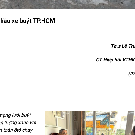
thầu xe buýt TP.HCM
Th.s Lê Tru
CT Hiệp hội VTH
(27
mạng lưới buýt
g lượng xanh với
àn toàn ôtô chạy