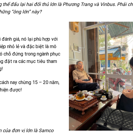
 thể đấu lại hai đối thủ lớn là Phương Trang và Vinbus. Phải ch
những “ông lớn” này?
 đánh giá, nó lại phù hợp với
iệp nhỏ lẻ và đặc biệt là mô
 có chỗ đứng trong ngành phục
g đặt ra các mục tiêu tham
g!
 cách nay chừng 15 – 20 năm,
 hiện được!
ện của đơn vị lớn là Samco