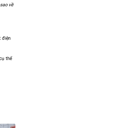
 sao về
t điện
cụ thể