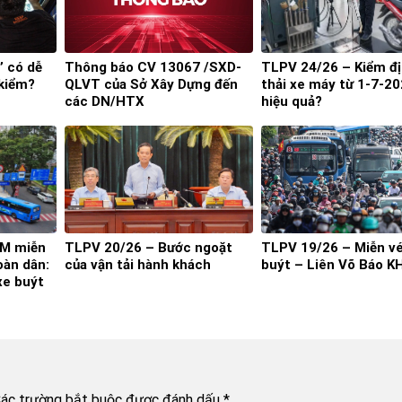
’ có dễ
Thông báo CV 13067 /SXD-
TLPV 24/26 – Kiểm đị
 kiểm?
QLVT của Sở Xây Dựng đến
thải xe máy từ 1-7-20
các DN/HTX
hiệu quả?
M miễn
TLPV 20/26 – Bước ngoặt
TLPV 19/26 – Miễn vé
oàn dân:
của vận tải hành khách
buýt – Liên Võ Báo 
xe buýt
ác trường bắt buộc được đánh dấu
*