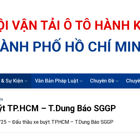
ỘI VẬN TẢI Ô TÔ HÀNH
ÀNH PHỐ HỒ CHÍ MI
 & Sự Kiện
Văn Bản Pháp Luật
Chuyên Đề
Chuyê
ỆN
ýt TP.HCM – T.Dung Báo SGGP
25 – Đấu thầu xe buýt TP.HCM – T.Dung Báo SGGP