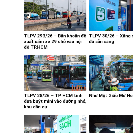
TLPV 29B/26 – Băn khoăn đề
TLPV 30/26 – Xăng 
xuất cấm xe 29 chỗ vào nội
đã sẵn sàng
đô TP.HCM
TLPV 28/26 – TP HCM tính
Như Một Giấc Mơ Ho
đưa buýt mini vào đường nhỏ,
khu dân cư