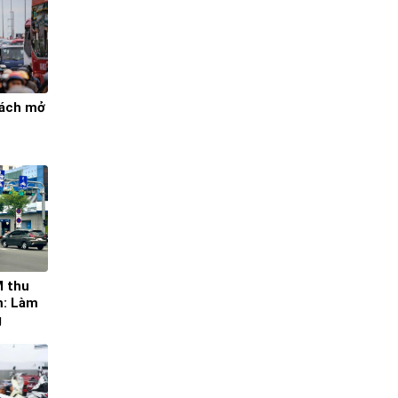
bách mở
M thu
m: Làm
g