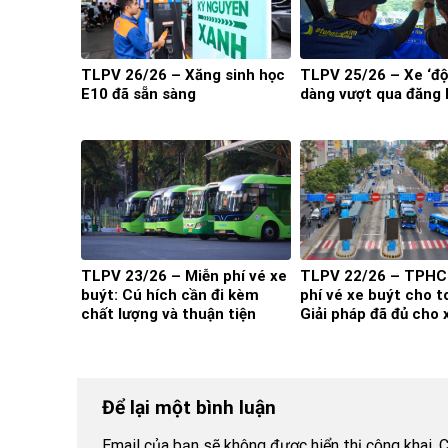
TLPV 26/26 – Xăng sinh học
TLPV 25/26 – Xe ‘độ
E10 đã sẵn sàng
dàng vượt qua đăng
TLPV 23/26 – Miễn phí vé xe
TLPV 22/26 – TPHC
buýt: Cú hích cần đi kèm
phí vé xe buýt cho t
chất lượng và thuận tiện
Giải pháp đã đủ cho 
đột phá?
Để lại một bình luận
Email của bạn sẽ không được hiển thị công khai.
C