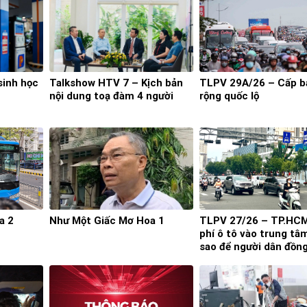
sinh học
Talkshow HTV 7 – Kịch bản
TLPV 29A/26 – Cấp 
nội dung toạ đàm 4 người
rộng quốc lộ
a 2
Như Một Giấc Mơ Hoa 1
TLPV 27/26 – TP.HC
phí ô tô vào trung tâ
sao để người dân đồn
thuận?