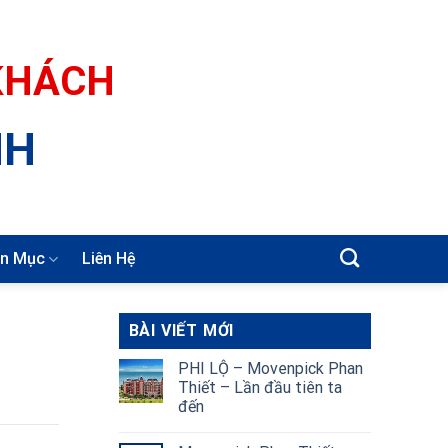
 KHÁCH
NH
n Mục
Liên Hệ
BÀI VIẾT MỚI
PHI LỘ – Movenpick Phan
Thiết – Lần đầu tiên ta
đến