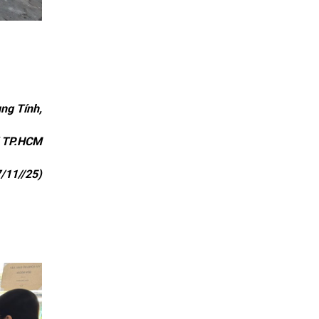
ng Tính,
K TP.HCM
/11//25)