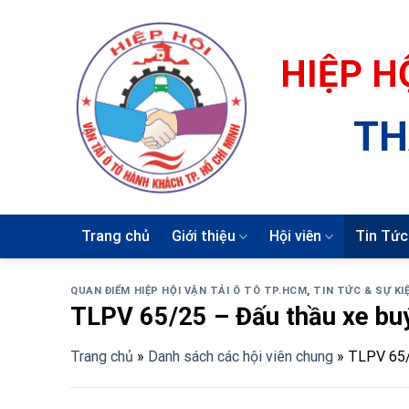
Skip
to
content
HIỆP H
TH
Trang chủ
Giới thiệu
Hội viên
Tin Tức
QUAN ĐIỂM HIỆP HỘI VẬN TẢI Ô TÔ TP.HCM
,
TIN TỨC & SỰ KI
TLPV 65/25 – Đấu thầu xe bu
Trang chủ
»
Danh sách các hội viên chung
»
TLPV 65/