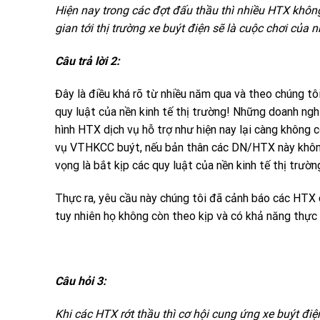
Hiện nay trong các đợt đấu thầu thì nhiều HTX không
gian tới thị trường xe buýt điện sẽ là cuộc chơi của 
Câu trả lời 2:
Đây là điều khá rõ từ nhiều năm qua và theo chúng tôi
quy luật của nền kinh tế thị trường! Những doanh ngh
hình HTX dịch vụ hỗ trợ như hiện nay lại càng không
vụ VTHKCC buýt, nếu bản thân các DN/HTX này khôn
vọng là bắt kịp các quy luật của nền kinh tế thị trườn
Thực ra, yêu cầu này chúng tôi đã cảnh báo các HTX
tuy nhiên họ không còn theo kịp và có khả năng thực
Câu hỏi 3:
Khi các HTX rớt thầu thì cơ hội cung ứng xe buýt đi