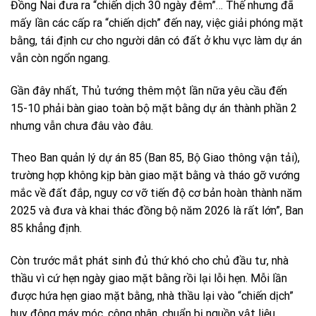
Đồng Nai đưa ra “chiến dịch 30 ngày đêm”… Thế nhưng đã
mấy lần các cấp ra “chiến dịch” đến nay, việc giải phóng mặt
bằng, tái định cư cho người dân có đất ở khu vực làm dự án
vẫn còn ngổn ngang.
Gần đây nhất, Thủ tướng thêm một lần nữa yêu cầu đến
15-10 phải bàn giao toàn bộ mặt bằng dự án thành phần 2
nhưng vẫn chưa đâu vào đâu.
Theo Ban quản lý dự án 85 (Ban 85, Bộ Giao thông vận tải),
trường hợp không kịp bàn giao mặt bằng và tháo gỡ vướng
mắc về đất đắp, nguy cơ vỡ tiến độ cơ bản hoàn thành năm
2025 và đưa và khai thác đồng bộ năm 2026 là rất lớn”, Ban
85 khẳng định.
Còn trước mắt phát sinh đủ thứ khó cho chủ đầu tư, nhà
thầu vì cứ hẹn ngày giao mặt bằng rồi lại lỗi hẹn. Mỗi lần
được hứa hẹn giao mặt bằng, nhà thầu lại vào “chiến dịch”
huy động máy móc, công nhân, chuẩn bị nguồn vật liệu…