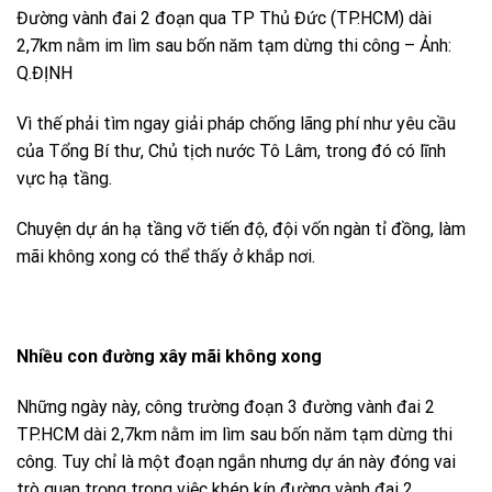
Đường vành đai 2 đoạn qua TP Thủ Đức (TP.HCM) dài
2,7km nằm im lìm sau bốn năm tạm dừng thi công – Ảnh:
Q.ĐỊNH
Vì thế phải tìm ngay giải pháp chống lãng phí như yêu cầu
của Tổng Bí thư, Chủ tịch nước Tô Lâm, trong đó có lĩnh
vực hạ tầng.
Chuyện dự án hạ tầng vỡ tiến độ, đội vốn ngàn tỉ đồng, làm
mãi không xong có thể thấy ở khắp nơi.
Nhiều con đường xây mãi không xong
Những ngày này, công trường đoạn 3 đường vành đai 2
TP.HCM dài 2,7km nằm im lìm sau bốn năm tạm dừng thi
công. Tuy chỉ là một đoạn ngắn nhưng dự án này đóng vai
trò quan trọng trong việc khép kín đường vành đai 2.