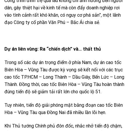
Công trình đình trệ quá lâu không chỉ ảnh hưởng đến người
dân, gây thiệt hại về kinh tế mà còn đẩy doanh nghiệp rơi
vào tình cảnh rất khó khăn, có nguy cơ phá sản”, một lãnh
đạo Công ty cổ phần Văn Phú – Bắc Ái chia sẻ.
Dự án liên vùng: Ra “chiến dịch” và… thất thủ
Trong số các dự án trọng điểm ở phía Nam, dự án cao tốc
Biên Hòa – Vũng Tàu được kỳ vọng sẽ kết nối với các trục
cao tốc TP.HCM – Long Thành – Dầu Giây, Bến Lức – Long
Thành. Đồng thời, cao tốc Biên Hòa – Vũng Tàu hoàn thành
đúng tiến độ sẽ giảm tải rất lớn cho quốc lộ 51.
Tuy nhiên, tiến độ giải phóng mặt bằng đoạn cao tốc Biên
Hòa – Vũng Tàu qua Đồng Nai đã nhiều lần lỗi hẹn.
Khi Thủ tướng Chính phủ đôn đốc, nhắc nhở tiến độ chậm,