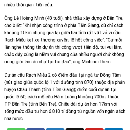
nhiều thời gian, tiền của.
Ông Lê Hoàng Minh (48 tuổi), nhà thầu xây dựng ở Bến Tre,
cho biết: “Khi nhận công trình ở phía Tiền Giang, dù chỉ cách
khoảng 10km nhưng qua lại giữa hai tỉnh rất vất vả vì cầu
Rạch Miễu kẹt xe thường xuyên, lỡ hết công việc”. “Cứ mỗi
lần nghe thông tin dự án thi công vượt tiến độ, tui vui lắm,
chắc đây cũng là niềm vui chung của nhiều người chứ không
riêng giới làm ăn như tụi tôi đâu”, ông Minh nói thêm.
Dự án cầu Rạch Miễu 2 có điểm đầu tại ngã tư Đồng Tâm
(nút giao giữa quốc lộ 1 với đường tỉnh 870) thuộc địa phận
huyện Châu Thành (tỉnh Tiền Giang); điểm cuối dự án tại
quốc lộ 60, cách mố cầu Hàm Luông khoảng 700m, thuộc
TP Bến Tre (tỉnh Bến Tre). Chiều dài dự án hơn 17km với
tổng mức đầu tư hơn 6.810 tỉ đồng từ nguồn vốn ngân sách
nhà nước.