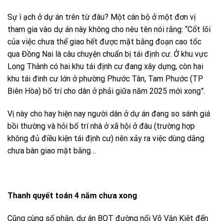
Sự ì ạch ở dự án trên từ đâu? Một cán bộ ở một đơn vị
tham gia vào dự án này không cho nêu tên nói rằng: “Cốt lõi
của việc chưa thể giao hết được mặt bằng đoạn cao tốc
qua Đồng Nai là câu chuyện chuẩn bị tái định cư. Ở khu vực
Long Thành có hai khu tái định cư đang xây dựng, còn hai
khu tái đinh cư lớn ở phường Phước Tân, Tam Phước (TP
Biên Hòa) bố trí cho dân ở phải giữa năm 2025 mới xong”.
Vị này cho hay hiện nay người dân ở dự án đang so sánh giá
bồi thường và hỏi bố trí nhà ở xã hội ở đâu (trường hợp
không đủ điều kiện tái định cư) nên xảy ra việc dùng dằng
chưa bàn giao mặt bằng…
Thanh quyết toán 4 năm chưa xong
Cũng cùng số phận, dự án BOT đường nối Võ Văn Kiệt đến