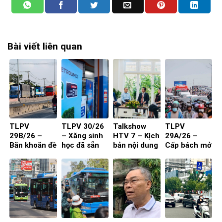
Bài viết liên quan
TLPV
TLPV 30/26
Talkshow
TLPV
29B/26 –
– Xăng sinh
HTV 7 – Kịch
29A/26 –
Băn khoăn đề
học đã sẵn
bản nội dung
Cấp bách mở
xuất cấm xe
sàng
toạ đàm 4
rộng quốc lộ
29 chỗ vào
người
nội đô
TP.HCM