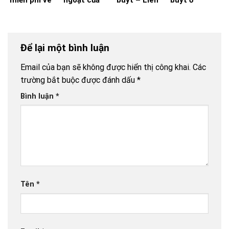
xe buýt cho
vận tải hành
Võ Báo KHPT
TP.HCM
toàn dân:
khách
Giải pháp đã
đủ cho xe
Để lại một bình luận
buýt đột
phá?
Email của bạn sẽ không được hiển thị công khai.
Các
trường bắt buộc được đánh dấu
*
Bình luận
*
Tên
*