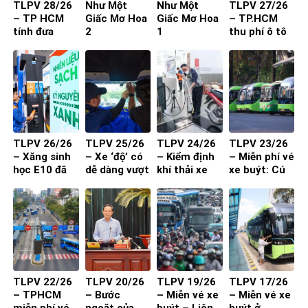
TLPV 28/26
Như Một
Như Một
TLPV 27/26
– TP HCM
Giấc Mơ Hoa
Giấc Mơ Hoa
– TP.HCM
tính đưa
2
1
thu phí ô tô
buýt mini
vào trung
vào đường
tâm: Làm
nhỏ, khu dân
sao để người
cư
dân đồng
thuận?
TLPV 26/26
TLPV 25/26
TLPV 24/26
TLPV 23/26
– Xăng sinh
– Xe ‘độ’ có
– Kiểm định
– Miễn phí vé
học E10 đã
dễ dàng vượt
khí thải xe
xe buýt: Cú
sẵn sàng
qua đăng
máy từ 1-7-
hích cần đi
kiểm?
2027 đạt
kèm chất
hiệu quả?
lượng và
thuận tiện
TLPV 22/26
TLPV 20/26
TLPV 19/26
TLPV 17/26
– TPHCM
– Bước
– Miễn vé xe
– Miễn vé xe
miễn phí vé
ngoặt của
buýt – Liên
buýt ở