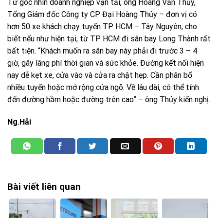
Từ góc nhìn doanh nghiệp vận tải, ông Hoàng Văn Thủy,
Tổng Giám đốc Công ty CP Đại Hoàng Thủy – đơn vị có
hơn 50 xe khách chạy tuyến TP HCM – Tây Nguyên, cho
biết nếu như hiện tại, từ TP HCM đi sân bay Long Thành rất
bất tiện. “Khách muốn ra sân bay này phải đi trước 3 – 4
giờ, gây lãng phí thời gian và sức khỏe. Đường kết nối hiện
nay dễ kẹt xe, cửa vào và cửa ra chật hẹp. Cần phân bổ
nhiều tuyến hoặc mở rộng cửa ngõ. Về lâu dài, có thể tính
đến đường hầm hoặc đường trên cao” – ông Thủy kiến nghị.
Ng.Hải
Bài viết liên quan