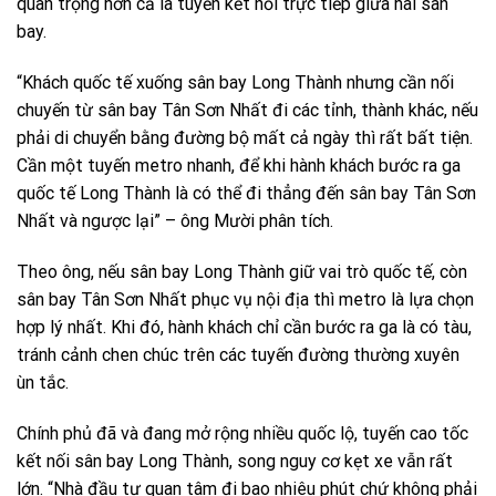
quan trọng hơn cả là tuyến kết nối trực tiếp giữa hai sân
bay.
“Khách quốc tế xuống sân bay Long Thành nhưng cần nối
chuyến từ sân bay Tân Sơn Nhất đi các tỉnh, thành khác, nếu
phải di chuyển bằng đường bộ mất cả ngày thì rất bất tiện.
Cần một tuyến metro nhanh, để khi hành khách bước ra ga
quốc tế Long Thành là có thể đi thẳng đến sân bay Tân Sơn
Nhất và ngược lại” – ông Mười phân tích.
Theo ông, nếu sân bay Long Thành giữ vai trò quốc tế, còn
sân bay Tân Sơn Nhất phục vụ nội địa thì metro là lựa chọn
hợp lý nhất. Khi đó, hành khách chỉ cần bước ra ga là có tàu,
tránh cảnh chen chúc trên các tuyến đường thường xuyên
ùn tắc.
Chính phủ đã và đang mở rộng nhiều quốc lộ, tuyến cao tốc
kết nối sân bay Long Thành, song nguy cơ kẹt xe vẫn rất
lớn. “Nhà đầu tư quan tâm đi bao nhiêu phút chứ không phải