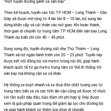
“một tuyến đường gánh cả sân bay”.
Theo kế hoạch, tuyến cao tốc TP HCM – Long Thành – Dầu
Giây sẽ được mở rộng từ 4 làn lên 8 – 10 làn, bổ sung làn
dừng khẩn cấp và cải thiện các nút giao. Khi hoàn thành,
thời gian di chuyển từ trung tâm TP HCM đến sân bay Long
Thành dự kiến chỉ còn 40 – 45 phút.
Song song đó, tuyến đường sắt nhẹ Thủ Thiêm – Long
Thành sẽ rút ngắn hành trình còn 20 – 25 phút. Tuyến này
được kết nối đồng bộ với metro trong nội đô, giúp hành
khách quốc tế từ ga metro trung tâm có thể đi thẳng tới
sân bay mà không cần xe cá nhân.
Hệ thống xe buýt nhanh và xe đưa đón chất lượng cao từ
trung tâm, bến xe và các tỉnh lân cận cũng sẽ được tổ chức
với tần suất dày đặc, bảo đảm chi phí hợp lý. Đây được
xem là giải pháp quan trọng để giảm áp lực cho đường bộ
và giúp hành khách có thêm lựa chọn di chuyển.