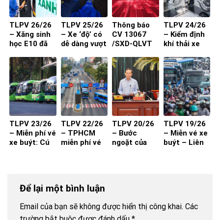
TLPV 26/26
TLPV 25/26
Thông báo
TLPV 24/26
– Xăng sinh
– Xe ‘độ’ có
CV 13067
– Kiểm định
học E10 đã
dễ dàng vượt
/SXD-QLVT
khí thải xe
sẵn sàng
qua đăng
của Sở Xây
máy từ 1-7-
kiểm?
Dựng đến
2027 đạt
các DN/HTX
hiệu quả?
TLPV 23/26
TLPV 22/26
TLPV 20/26
TLPV 19/26
– Miễn phí vé
– TPHCM
– Bước
– Miễn vé xe
xe buýt: Cú
miễn phí vé
ngoặt của
buýt – Liên
hích cần đi
xe buýt cho
vận tải hành
Võ Báo KHPT
kèm chất
toàn dân:
khách
lượng và
Giải pháp đã
thuận tiện
đủ cho xe
Để lại một bình luận
buýt đột
phá?
Email của bạn sẽ không được hiển thị công khai.
Các
trường bắt buộc được đánh dấu
*