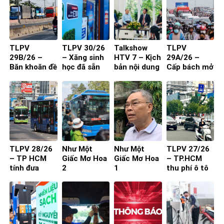
TLPV
TLPV 30/26
Talkshow
TLPV
29B/26 –
– Xăng sinh
HTV 7 – Kịch
29A/26 –
Băn khoăn đề
học đã sẵn
bản nội dung
Cấp bách mở
xuất cấm xe
sàng
toạ đàm 4
rộng quốc lộ
29 chỗ vào
người
nội đô
TP.HCM
TLPV 28/26
Như Một
Như Một
TLPV 27/26
– TP HCM
Giấc Mơ Hoa
Giấc Mơ Hoa
– TP.HCM
tính đưa
2
1
thu phí ô tô
buýt mini
vào trung
vào đường
tâm: Làm
nhỏ, khu dân
sao để người
cư
dân đồng
thuận?