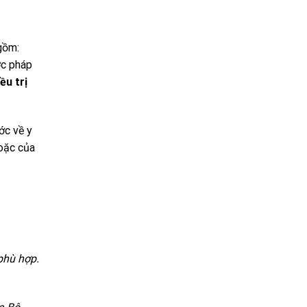
gồm:
ớc pháp
ều trị
ớc về y
oặc của
phù hợp.