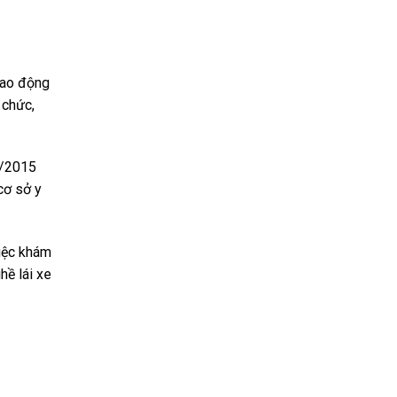
lao động
 chức,
4/2015
cơ sở y
việc khám
hề lái xe