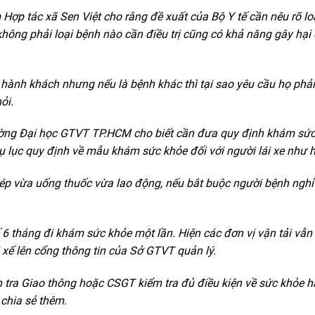
ợp tác xã Sen Việt cho rằng đề xuất của Bộ Y tế cần nêu rõ lo
 không phải loại bệnh nào cần điều trị cũng có khả năng gây hại
hành khách nhưng nếu là bệnh khác thì tại sao yêu cầu họ phải
ỏi.
Trường Đại học GTVT TP.HCM cho biết cần đưa quy định khám sức
hụ lục quy định về mẫu khám sức khỏe đối với người lái xe như h
p vừa uống thuốc vừa lao động, nếu bắt buộc người bệnh nghỉ 
 6 tháng đi khám sức khỏe một lần. Hiện các đơn vị vận tải vẫ
i xế lên cổng thông tin của Sở GTVT quản lý.
nh tra Giao thông hoặc CSGT kiểm tra đủ điều kiện về sức khỏe h
 chia sẻ thêm.