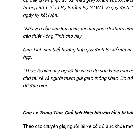
Cụ thể, tại Phụ lục số 02, mẫu giấy khám sức khỏe c
trưởng Bộ Y tế và Bộ trưởng Bộ GTVT) có quy định: G
ngày ký kết luận.
“Nếu yêu cầu sau khi bệnh, tai nạn phải đi khám sức
cần thiết”- ông Tính cho hay.
Ông Tính cho biết trường hợp quy định tài xế một nă
hợp.
“Thực tế hiện nay người lái xe có đủ sức khỏe mới có
cho tài xế và người tham gia giao thông khác. Do đó,
để đùa giỡn.
Ông Lê Trung Tính, Chủ tịch Hiệp hội vận tải ô tô 
Theo các chuyên gia, người lái xe có đủ sức khỏe mới