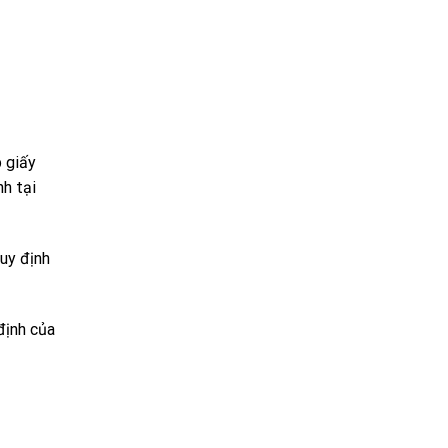
p giấy
h tại
uy định
định của