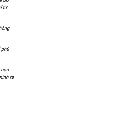
ủa Bộ
ể từ
không
ể phù
i nạn
mình ra