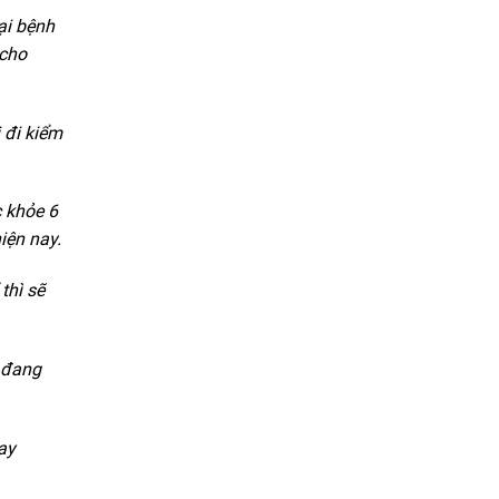
ại bệnh
 cho
 đi kiểm
 khỏe 6
iện nay.
thì sẽ
n đang
ay