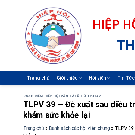
Skip
to
content
HIỆP H
TH
Trang chủ
Giới thiệu
Hội viên
Tin Tức
QUAN ĐIỂM HIỆP HỘI VẬN TẢI Ô TÔ TP.HCM
TLPV 39 – Đề xuất sau điều trị
khám sức khỏe lại
Trang chủ
»
Danh sách các hội viên chung
»
TLPV 39 –