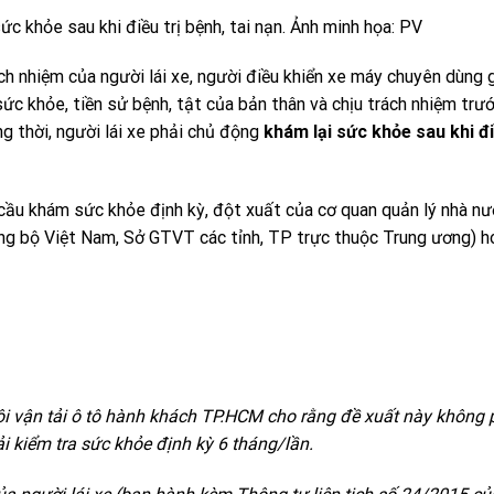
ức khỏe sau khi điều trị bệnh, tai nạn. Ảnh minh họa: PV
ách nhiệm của người lái xe, người điều khiển xe máy chuyên dùng 
sức khỏe, tiền sử bệnh, tật của bản thân và chịu trách nhiệm trư
g thời, người lái xe phải chủ động
khám lại sức khỏe sau khi đi
 cầu khám sức khỏe định kỳ, đột xuất của cơ quan quản lý nhà nư
ng bộ Việt Nam, Sở GTVT các tỉnh, TP trực thuộc Trung ương) h
hội vận tải ô tô hành khách TP.HCM cho rằng đề xuất này không 
i kiểm tra sức khỏe định kỳ 6 tháng/lần.