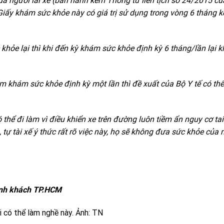
ủa người lái xe (ban hành kèm Thông tư liên tịch số 24/2015 c
iấy khám sức khỏe này có giá trị sử dụng trong vòng 6 tháng k
 khỏe lại thì khi đến kỳ khám sức khỏe định kỳ 6 tháng/lần lại 
m khám sức khỏe định kỳ một lần thì đề xuất của Bộ Y tế có th
 thể đi làm vì điều khiển xe trên đường luôn tiềm ẩn nguy cơ ta
 tự tài xế ý thức rất rõ việc này, họ sẽ không đưa sức khỏe của 
hành khách TP.HCM
 có thể làm nghề này. Ảnh: TN