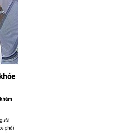
 khỏe
g khám
người
xe phải