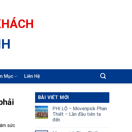
 KHÁCH
NH
n Mục
Liên Hệ
BÀI VIẾT MỚI
phải
PHI LỘ – Movenpick Phan
Thiết – Lần đầu tiên ta
đến
khám sức