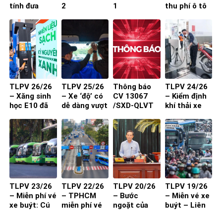
tính đưa
2
1
thu phí ô tô
buýt mini
vào trung
vào đường
tâm: Làm
nhỏ, khu dân
sao để người
cư
dân đồng
thuận?
TLPV 26/26
TLPV 25/26
Thông báo
TLPV 24/26
– Xăng sinh
– Xe ‘độ’ có
CV 13067
– Kiểm định
học E10 đã
dễ dàng vượt
/SXD-QLVT
khí thải xe
sẵn sàng
qua đăng
của Sở Xây
máy từ 1-7-
kiểm?
Dựng đến
2027 đạt
các DN/HTX
hiệu quả?
TLPV 23/26
TLPV 22/26
TLPV 20/26
TLPV 19/26
– Miễn phí vé
– TPHCM
– Bước
– Miễn vé xe
xe buýt: Cú
miễn phí vé
ngoặt của
buýt – Liên
hích cần đi
xe buýt cho
vận tải hành
Võ Báo KHPT