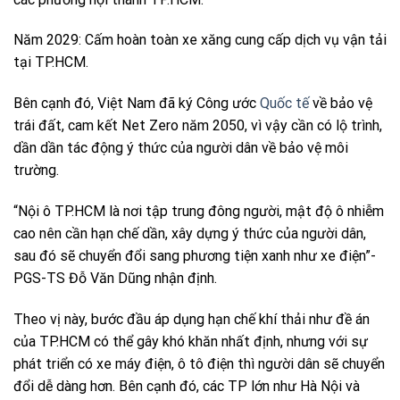
Năm 2029: Cấm hoàn toàn xe xăng cung cấp dịch vụ vận tải
tại TP.HCM.
Bên cạnh đó, Việt Nam đã ký Công ước
Quốc tế
về bảo vệ
trái đất, cam kết Net Zero năm 2050, vì vậy cần có lộ trình,
dần dần tác động ý thức của người dân về bảo vệ môi
trường.
“Nội ô TP.HCM là nơi tập trung đông người, mật độ ô nhiễm
cao nên cần hạn chế dần, xây dựng ý thức của người dân,
sau đó sẽ chuyển đổi sang phương tiện xanh như xe điện”-
PGS-TS Đỗ Văn Dũng nhận định.
Theo vị này, bước đầu áp dụng hạn chế khí thải như đề án
của TP.HCM có thể gây khó khăn nhất định, nhưng với sự
phát triển có xe máy điện, ô tô điện thì người dân sẽ chuyển
đổi dễ dàng hơn. Bên cạnh đó, các TP lớn như Hà Nội và