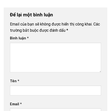
kèm chất
toàn dân:
khách
lượng và
Giải pháp đã
thuận tiện
đủ cho xe
Để lại một bình luận
buýt đột
phá?
Email của bạn sẽ không được hiển thị công khai.
Các
trường bắt buộc được đánh dấu
*
Bình luận
*
Tên
*
Email
*