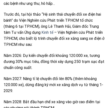
các bệnh như ung thư, hô hấp…
Trước đó, tại hội thảo “Hệ sinh thái chuyển đổi xe điện hai
bánh” do Viện Nghiên cứu Phát triển TP.HCM tổ chức
(tháng 6 tại TP.HCM), ông Lê Thanh Hải, Giám đốc Trung
tâm Tư vấn Ứng dụng
Kinh tế
– Viện Nghiên cứu Phát triển
TP.HCM, cho biết lộ trình chuyển đổi xe xăng sang xe điện ở
TP.HCM như sau:
Năm 2026: Dự kiến chuyển đổi khoảng 120.000 xe, tương
đương 30% mục tiêu, đồng thời xây dựng 250 trạm sạc đạt
chuẩn công suất.
Năm 2027: Nâng tỉ lệ chuyển đổi lên 80% (thêm khoảng
120.000 xe), dừng đăng ký mới xe xăng dịch vụ từ tháng 1-
2029.
Năm 2028: Bắt đầu hạn chế xe xăng vào giờ cao điểm tại
các phường nội thành TP.HCM.