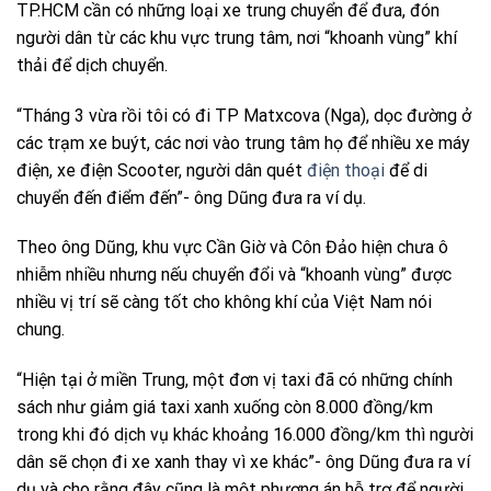
TP.HCM cần có những loại xe trung chuyển để đưa, đón
người dân từ các khu vực trung tâm, nơi “khoanh vùng” khí
thải để dịch chuyển.
“Tháng 3 vừa rồi tôi có đi TP Matxcova (Nga), dọc đường ở
các trạm xe buýt, các nơi vào trung tâm họ để nhiều xe máy
điện, xe điện Scooter, người dân quét
điện thoại
để di
chuyển đến điểm đến”- ông Dũng đưa ra ví dụ.
Theo ông Dũng, khu vực Cần Giờ và Côn Đảo hiện chưa ô
nhiễm nhiều nhưng nếu chuyển đổi và “khoanh vùng” được
nhiều vị trí sẽ càng tốt cho không khí của Việt Nam nói
chung.
“Hiện tại ở miền Trung, một đơn vị taxi đã có những chính
sách như giảm giá taxi xanh xuống còn 8.000 đồng/km
trong khi đó dịch vụ khác khoảng 16.000 đồng/km thì người
dân sẽ chọn đi xe xanh thay vì xe khác”- ông Dũng đưa ra ví
dụ và cho rằng đây cũng là một phương án hỗ trợ để người