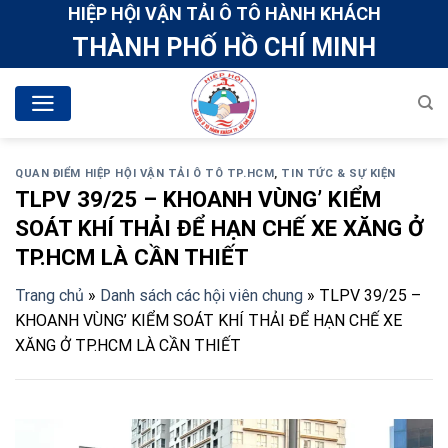
Skip
HIỆP HỘI VẬN TẢI Ô TÔ HÀNH KHÁCH
to
THÀNH PHỐ HỒ CHÍ MINH
content
QUAN ĐIỂM HIỆP HỘI VẬN TẢI Ô TÔ TP.HCM
,
TIN TỨC & SỰ KIỆN
TLPV 39/25 – KHOANH VÙNG’ KIỂM
SOÁT KHÍ THẢI ĐỂ HẠN CHẾ XE XĂNG Ở
TP.HCM LÀ CẦN THIẾT
Trang chủ
»
Danh sách các hội viên chung
»
TLPV 39/25 –
KHOANH VÙNG’ KIỂM SOÁT KHÍ THẢI ĐỂ HẠN CHẾ XE
XĂNG Ở TP.HCM LÀ CẦN THIẾT