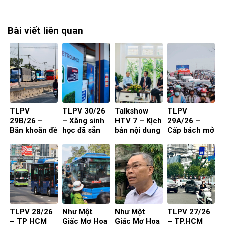
Bài viết liên quan
TLPV
TLPV 30/26
Talkshow
TLPV
29B/26 –
– Xăng sinh
HTV 7 – Kịch
29A/26 –
Băn khoăn đề
học đã sẵn
bản nội dung
Cấp bách mở
xuất cấm xe
sàng
toạ đàm 4
rộng quốc lộ
29 chỗ vào
người
nội đô
TP.HCM
TLPV 28/26
Như Một
Như Một
TLPV 27/26
– TP HCM
Giấc Mơ Hoa
Giấc Mơ Hoa
– TP.HCM