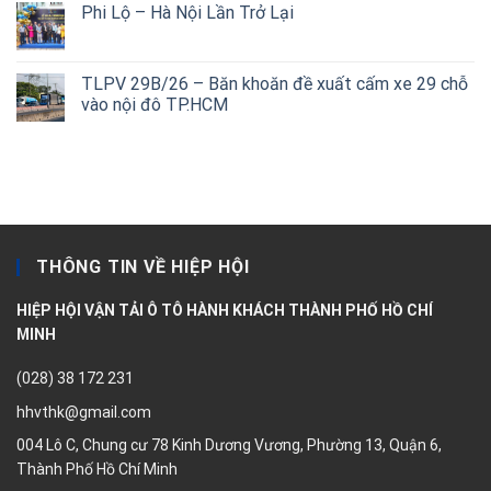
Phi Lộ – Hà Nội Lần Trở Lại
TLPV 29B/26 – Băn khoăn đề xuất cấm xe 29 chỗ
vào nội đô TP.HCM
THÔNG TIN VỀ HIỆP HỘI
HIỆP HỘI VẬN TẢI Ô TÔ HÀNH KHÁCH THÀNH PHỐ HỒ CHÍ
MINH
(028) 38 172 231
hhvthk@gmail.com
004 Lô C, Chung cư 78 Kinh Dương Vương, Phường 13, Quận 6,
Thành Phố Hồ Chí Minh