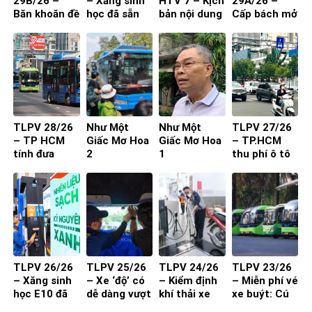
29B/26 –
– Xăng sinh
HTV 7 – Kịch
29A/26 –
Băn khoăn đề
học đã sẵn
bản nội dung
Cấp bách mở
xuất cấm xe
sàng
toạ đàm 4
rộng quốc lộ
29 chỗ vào
người
nội đô
TP.HCM
TLPV 28/26
Như Một
Như Một
TLPV 27/26
– TP HCM
Giấc Mơ Hoa
Giấc Mơ Hoa
– TP.HCM
tính đưa
2
1
thu phí ô tô
buýt mini
vào trung
vào đường
tâm: Làm
nhỏ, khu dân
sao để người
cư
dân đồng
thuận?
TLPV 26/26
TLPV 25/26
TLPV 24/26
TLPV 23/26
– Xăng sinh
– Xe ‘độ’ có
– Kiểm định
– Miễn phí vé
học E10 đã
dễ dàng vượt
khí thải xe
xe buýt: Cú
sẵn sàng
qua đăng
máy từ 1-7-
hích cần đi