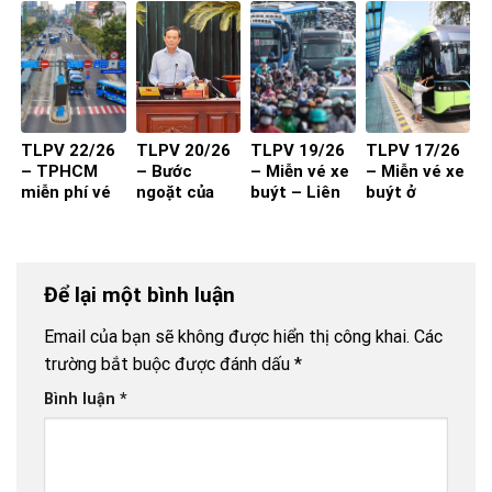
kiểm?
2027 đạt
kèm chất
hiệu quả?
lượng và
thuận tiện
TLPV 22/26
TLPV 20/26
TLPV 19/26
TLPV 17/26
– TPHCM
– Bước
– Miễn vé xe
– Miễn vé xe
miễn phí vé
ngoặt của
buýt – Liên
buýt ở
xe buýt cho
vận tải hành
Võ Báo KHPT
TP.HCM
toàn dân:
khách
Giải pháp đã
đủ cho xe
Để lại một bình luận
buýt đột
phá?
Email của bạn sẽ không được hiển thị công khai.
Các
trường bắt buộc được đánh dấu
*
Bình luận
*