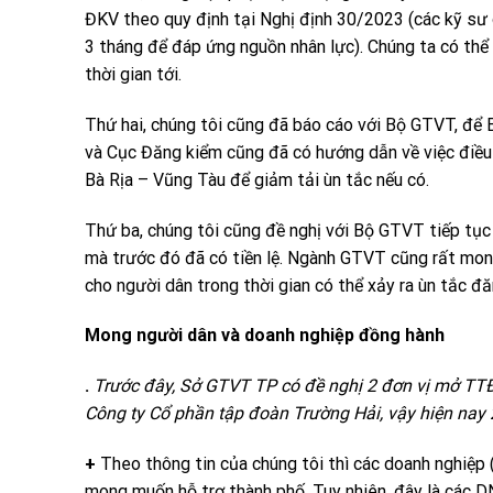
ĐKV theo quy định tại Nghị định 30/2023 (các kỹ sư ô
3 tháng để đáp ứng nguồn nhân lực). Chúng ta có th
thời gian tới.
Thứ hai, chúng tôi cũng đã báo cáo với Bộ GTVT, để B
và Cục Đăng kiểm cũng đã có hướng dẫn về việc điều
Bà Rịa – Vũng Tàu để giảm tải ùn tắc nếu có.
Thứ ba, chúng tôi cũng đề nghị với Bộ GTVT tiếp tục
mà trước đó đã có tiền lệ. Ngành GTVT cũng rất mon
cho người dân trong thời gian có thể xảy ra ùn tắc đă
Mong người dân và doanh nghiệp đồng hành
.
Trước đây, Sở GTVT TP có đề nghị 2 đơn vị mở TT
Công ty Cổ phần tập đoàn Trường Hải, vậy hiện nay
+
Theo thông tin của chúng tôi thì các doanh nghiệp (
mong muốn hỗ trợ thành phố. Tuy nhiên, đây là các DN