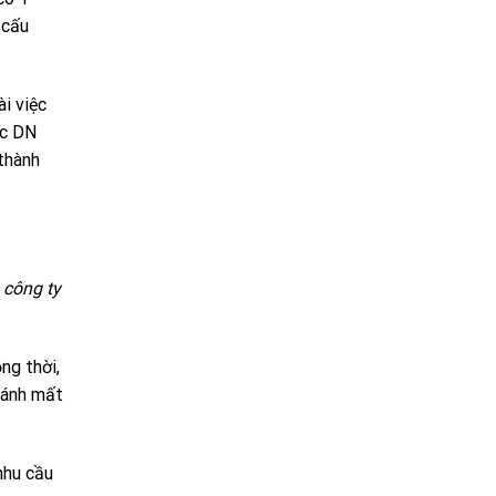
 cấu
i việc
ác DN
 thành
 công ty
ng thời,
tránh mất
nhu cầu