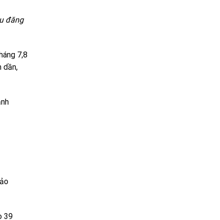
ầu đăng
háng 7,8
m dần,
ảnh
bảo
o 39