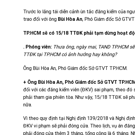
Trước lo lắng tái diễn cảnh ùn tắc đăng kiểm của người
trao đổi với ông
Bùi Hòa An
, Phó Giám đốc Sở GTVT
TP.HCM sẽ có 15/18 TTĐK phải tạm dừng hoạt đ
. Phóng viên:
Thưa ông, ngày mai, TAND TP.HCM sẽ đ
TTĐK tại TP.HCM có ảnh hưởng hay không?
Ông Bùi Hòa An, Phó Giám đốc Sở GTVT TP.HCM.
+ Ông Bùi Hòa An, Phó Giám đốc Sở GTVT TP.HCM
đối với các đăng kiểm viên (ĐKV) sai phạm, theo đó
phải tham gia phiên tòa. Như vậy, 15/18 TTĐK sẽ phả
nữa.
Vì theo quy định tại Nghị định 139/2018 và Nghị địn
ĐKV vi phạm sẽ phải đóng cửa. Theo lịch, vụ án đăng
phải đóng cửa thêm 3 tháng, tổng cộng là 6 tháng. 