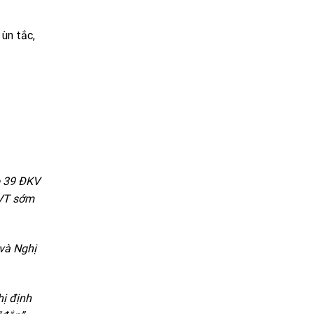
ùn tắc,
o 39 ĐKV
TVT sớm
và Nghị
hị định