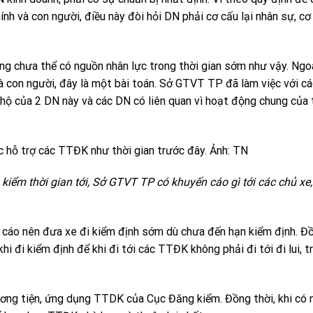
nh và con người, điều này đòi hỏi DN phải cơ cấu lại nhân sự, cơ
 chưa thể có nguồn nhân lực trong thời gian sớm như vậy. Ngoà
và con người, đây là một bài toán. Sở GTVT TP đã làm việc với c
 hộ của 2 DN này và các DN có liên quan vì hoạt động chung của
ỗ trợ các TTĐK như thời gian trước đây. Ảnh: TN
 kiểm thời gian tới, Sở GTVT TP có khuyến cáo gì tới các chủ xe,
n cáo nên đưa xe đi kiểm định sớm dù chưa đến hạn kiểm định. Đồ
hi đi kiểm định để khi đi tới các TTĐK không phải đi tới đi lui, 
hương tiện, ứng dụng TTDK của Cục Đăng kiểm. Đồng thời, khi có 