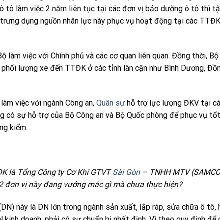
 tô làm việc 2 năm liên tục tại các đơn vị bảo dưỡng ô tô thì t
ể trưng dụng nguồn nhân lực này phục vụ hoạt động tại các TTĐK
ộ làm việc với Chính phủ và các cơ quan liên quan. Đồng thời, 
 phối lượng xe đến TTĐK ở các tỉnh lân cận như Bình Dương, Đồn
 làm việc với ngành Công an,
Quân sự
hỗ trợ lực lượng ĐKV tại 
g có sự hỗ trợ của Bộ Công an và Bộ Quốc phòng để phục vụ tố
ng kiểm.
ĐK là Tổng Công ty Cơ Khí GTVT
Sài Gòn
– TNHH MTV (SAMCO
 2 đơn vị này đang vướng mắc gì mà chưa thực hiện?
DN) này là DN lớn trong ngành sản xuất, lắp ráp, sửa chữa ô tô,
 kinh doanh, phải có sự chuẩn bị nhất định. Vì theo quy định để 