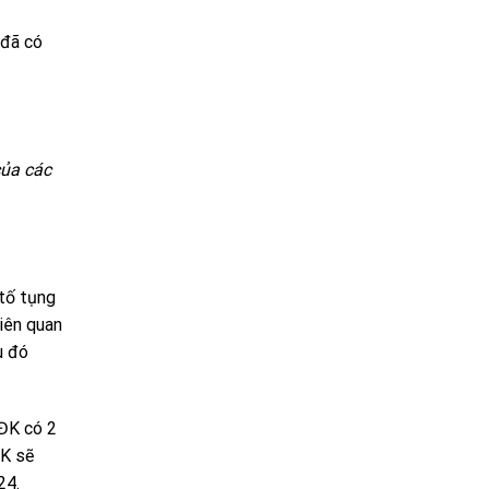
đã có
của các
 tố tụng
iên quan
u đó
TĐK có 2
ĐK sẽ
24.