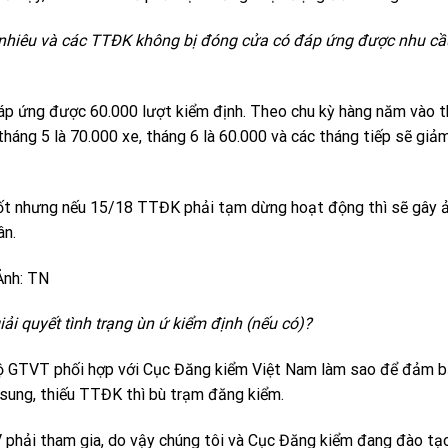
o nhiêu và các TTĐK không bị đóng cửa có đáp ứng được nhu c
p ứng được 60.000 lượt kiểm định. Theo chu kỳ hàng năm vào t
háng 5 là 70.000 xe, tháng 6 là 60.000 và các tháng tiếp sẽ giả
tốt nhưng nếu 15/18 TTĐK phải tạm dừng hoạt động thì sẽ gây 
ân.
Ảnh: TN
i quyết tình trạng ùn ứ kiểm định (nếu có)?
ộ GTVT phối hợp với Cục Đăng kiểm Việt Nam làm sao để đảm 
ổ sung, thiếu TTĐK thì bù trạm đăng kiểm.
V phải tham gia, do vậy chúng tôi và Cục Đăng kiểm đang đào tạ