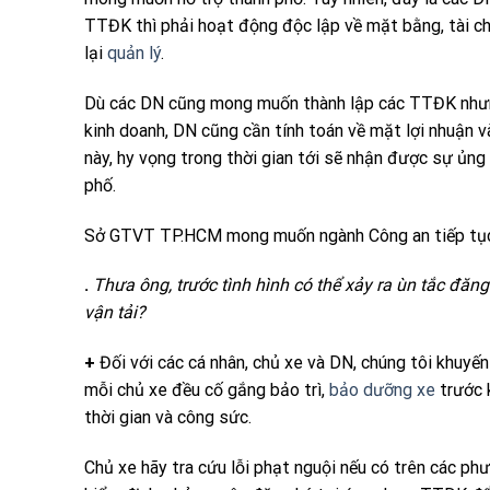
TTĐK thì phải hoạt động độc lập về mặt bằng, tài chí
lại
quản lý
.
Dù các DN cũng mong muốn thành lập các TTĐK nhưng
kinh doanh, DN cũng cần tính toán về mặt lợi nhuận 
này, hy vọng trong thời gian tới sẽ nhận được sự ủng
phố.
Sở GTVT TP.HCM mong muốn ngành Công an tiếp tục h
.
Thưa ông, trước tình hình có thể xảy ra ùn tắc đăng
vận tải?
+
Đối với các cá nhân, chủ xe và DN, chúng tôi khuyế
mỗi chủ xe đều cố gắng bảo trì,
bảo dưỡng xe
trước k
thời gian và công sức.
Chủ xe hãy tra cứu lỗi phạt nguội nếu có trên các p