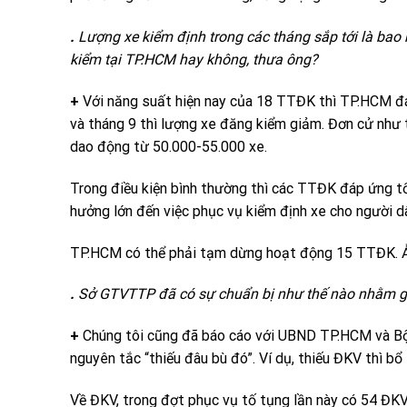
.
Lượng xe kiểm định trong các tháng sắp tới là ba
kiểm tại TP.HCM hay không, thưa ông?
+
Với năng suất hiện nay của 18 TTĐK thì TP.HCM đá
và tháng 9 thì lượng xe đăng kiểm giảm. Đơn cử như t
dao động từ 50.000-55.000 xe.
Trong điều kiện bình thường thì các TTĐK đáp ứng 
hưởng lớn đến việc phục vụ kiểm định xe cho người d
TP.HCM có thể phải tạm dừng hoạt động 15 TTĐK. 
.
Sở GTVTTP đã có sự chuẩn bị như thế nào nhằm giả
+
Chúng tôi cũng đã báo cáo với UBND TP.HCM và B
nguyên tắc “thiếu đâu bù đó”. Ví dụ, thiếu ĐKV thì b
Về ĐKV, trong đợt phục vụ tố tụng lần này có 54 ĐK