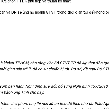
 lựa chọn TTĐK phù hợp và thuận lợi nhất.
n và DN sẽ ủng hộ ngành GTVT trong thời gian tới để không bị 
hành khách TP.HCM, cho rằng việc Sở GTVT TP đã kịp thời đào tạ
i gian sắp tới là đã có sự chuẩn bị tốt. Do đó, đề nghị Bộ G
ủ sớm ban hành Nghị định sửa đổi, bổ sung Nghị định 139/2018 
 bảo”- ông Tính cho hay.
ành vi vi phạm nhẹ thì nên xử án treo để theo như dự thảo Ng