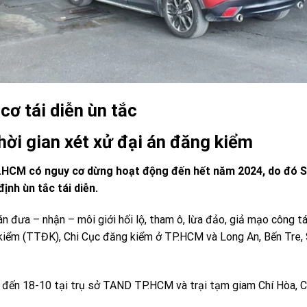
cơ tái diễn ùn tắc
hời gian xét xử đại án đăng kiểm
P.HCM có nguy cơ dừng hoạt động đến hết năm 2024, do đó 
ịnh ùn tắc tái diễn.
 đưa – nhận – môi giới hối lộ, tham ô, lừa đảo, giả mạo công t
kiểm (TTĐK), Chi Cục đăng kiểm ở TP.HCM và Long An, Bến Tre,
-7 đến 18-10 tại trụ sở TAND TP.HCM và trại tạm giam Chí Hòa, 