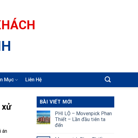
 KHÁCH
NH
n Mục
Liên Hệ
BÀI VIẾT MỚI
 xử
PHI LỘ – Movenpick Phan
Thiết – Lần đầu tiên ta
đến
i án