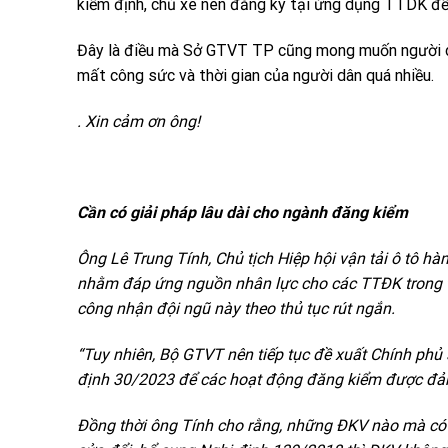
kiểm định, chủ xe nên đăng ký tại ứng dụng TTDK để
Đây là điều mà Sở GTVT TP cũng mong muốn người dâ
mất công sức và thời gian của người dân quá nhiều.
. Xin cảm ơn ông!
Cần có giải pháp lâu dài cho ngành đăng kiểm
Ông Lê Trung Tính, Chủ tịch Hiệp hội vận tải ô tô 
nhằm đáp ứng nguồn nhân lực cho các TTĐK trong thờ
công nhận đội ngũ này theo thủ tục rút ngắn.
“Tuy nhiên, Bộ GTVT nên tiếp tục đề xuất Chính ph
định 30/2023 để các hoạt động đăng kiểm được đảm
Đồng thời ông Tính cho rằng, những ĐKV nào mà có h