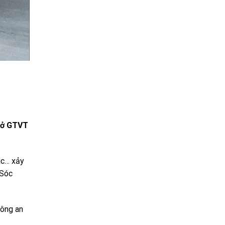
Sở GTVT
ác… xảy
 Sóc
Công an