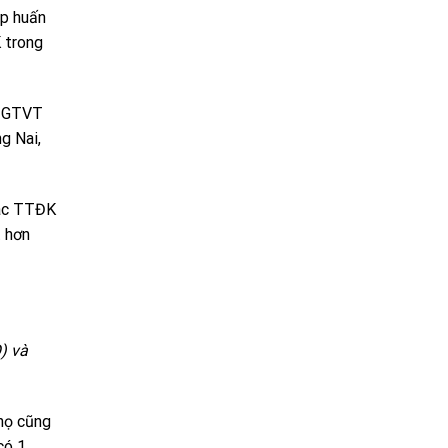
ập huấn
 trong
Bộ GTVT
g Nai,
các TTĐK
t hơn
) và
 họ cũng
có 1