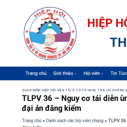
Skip
to
content
HIỆP H
TH
Trang chủ
Giới thiệu
Hội viên
Tin Tức
QUAN ĐIỂM HIỆP HỘI VẬN TẢI Ô TÔ TP.HCM
,
TRẢ LỜI PHỎNG 
TLPV 36 – Nguy cơ tái diễn ùn
đại án đăng kiểm
Trang chủ
»
Danh sách các hội viên chung
»
TLPV 36 –