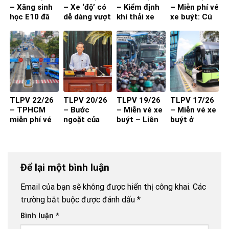
– Xăng sinh
– Xe ‘độ’ có
– Kiểm định
– Miễn phí vé
học E10 đã
dễ dàng vượt
khí thải xe
xe buýt: Cú
sẵn sàng
qua đăng
máy từ 1-7-
hích cần đi
kiểm?
2027 đạt
kèm chất
hiệu quả?
lượng và
thuận tiện
TLPV 22/26
TLPV 20/26
TLPV 19/26
TLPV 17/26
– TPHCM
– Bước
– Miễn vé xe
– Miễn vé xe
miễn phí vé
ngoặt của
buýt – Liên
buýt ở
xe buýt cho
vận tải hành
Võ Báo KHPT
TP.HCM
toàn dân:
khách
Giải pháp đã
đủ cho xe
Để lại một bình luận
buýt đột
phá?
Email của bạn sẽ không được hiển thị công khai.
Các
trường bắt buộc được đánh dấu
*
Bình luận
*