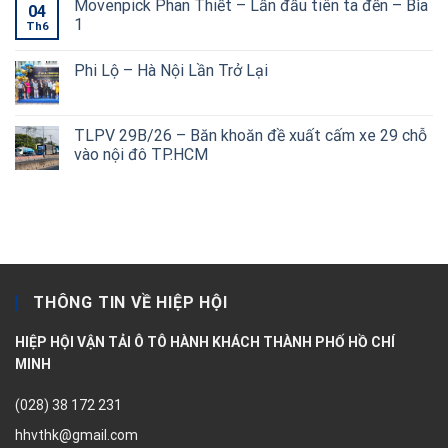
Movenpick Phan Thiết – Lần đầu tiên ta đến – Bìa
04
1
Th6
Phi Lộ – Hà Nội Lần Trở Lại
TLPV 29B/26 – Băn khoăn đề xuất cấm xe 29 chỗ
vào nội đô TP.HCM
THÔNG TIN VỀ HIỆP HỘI
HIỆP HỘI VẬN TẢI Ô TÔ HÀNH KHÁCH THÀNH PHỐ HỒ CHÍ
MINH
(028) 38 172 231
hhvthk@gmail.com