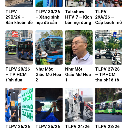
TLPV
TLPV 30/26
Talkshow
TLPV
29B/26 –
– Xăng sinh
HTV 7 – Kịch
29A/26 –
Băn khoăn đề
học đã sẵn
bản nội dung
Cấp bách mở
xuất cấm xe
sàng
toạ đàm 4
rộng quốc lộ
29 chỗ vào
người
nội đô
TP.HCM
TLPV 28/26
Như Một
Như Một
TLPV 27/26
– TP HCM
Giấc Mơ Hoa
Giấc Mơ Hoa
– TP.HCM
tính đưa
2
1
thu phí ô tô
buýt mini
vào trung
vào đường
tâm: Làm
nhỏ, khu dân
sao để người
cư
dân đồng
thuận?
TLPV 26/26
TLPV 25/26
TLPV 24/26
TLPV 23/26