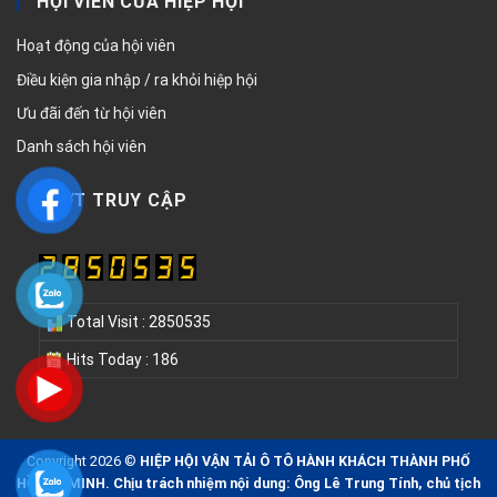
HỘI VIÊN CỦA HIỆP HỘI
Hoạt động của hội viên
Điều kiện gia nhập / ra khỏi hiệp hội
Ưu đãi đến từ hội viên
Danh sách hội viên
LƯỢT TRUY CẬP
Total Visit : 2850535
Hits Today : 186
Copyright 2026 ©
HIỆP HỘI VẬN TẢI Ô TÔ HÀNH KHÁCH THÀNH PHỐ
HỒ CHÍ MINH. Chịu trách nhiệm nội dung: Ông Lê Trung Tính, chủ tịch