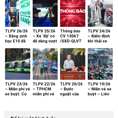
nhỏ, khu dân
sao để người
cư
dân đồng
thuận?
TLPV 26/26
TLPV 25/26
Thông báo
TLPV 24/26
– Xăng sinh
– Xe ‘độ’ có
CV 13067
– Kiểm định
học E10 đã
dễ dàng vượt
/SXD-QLVT
khí thải xe
sẵn sàng
qua đăng
của Sở Xây
máy từ 1-7-
kiểm?
Dựng đến
2027 đạt
các DN/HTX
hiệu quả?
TLPV 23/26
TLPV 22/26
TLPV 20/26
TLPV 19/26
– Miễn phí vé
– TPHCM
– Bước
– Miễn vé xe
xe buýt: Cú
miễn phí vé
ngoặt của
buýt – Liên
hích cần đi
xe buýt cho
vận tải hành
Võ Báo KHPT
kèm chất
toàn dân:
khách
lượng và
Giải pháp đã
thuận tiện
đủ cho xe