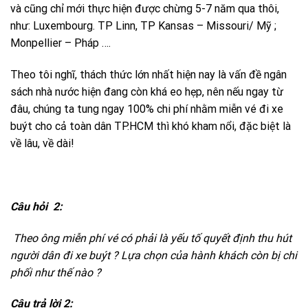
và cũng chỉ mới thực hiện được chừng 5-7 năm qua thôi,
như: Luxembourg. TP Linn, TP Kansas – Missouri/ Mỹ ;
Monpellier – Pháp ….
Theo tôi nghĩ, thách thức lớn nhất hiện nay là vấn đề ngân
sách nhà nước hiện đang còn khá eo hẹp, nên nếu ngay từ
đâu, chúng ta tung ngay 100% chi phí nhằm miễn vé đi xe
buýt cho cả toàn dân TP.HCM thì khó kham nổi, đặc biệt là
về lâu, về dài!
Câu hỏi 2:
Theo ông miễn phí vé có phải là yếu tố quyết định thu hút
người dân đi xe buýt ? Lựa chọn của hành khách còn bị chi
phối như thế nào ?
Câu trả lời 2: