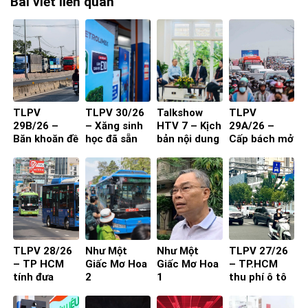
Bài viết liên quan
TLPV
TLPV 30/26
Talkshow
TLPV
29B/26 –
– Xăng sinh
HTV 7 – Kịch
29A/26 –
Băn khoăn đề
học đã sẵn
bản nội dung
Cấp bách mở
xuất cấm xe
sàng
toạ đàm 4
rộng quốc lộ
29 chỗ vào
người
nội đô
TP.HCM
TLPV 28/26
Như Một
Như Một
TLPV 27/26
– TP HCM
Giấc Mơ Hoa
Giấc Mơ Hoa
– TP.HCM
tính đưa
2
1
thu phí ô tô
buýt mini
vào trung
vào đường
tâm: Làm