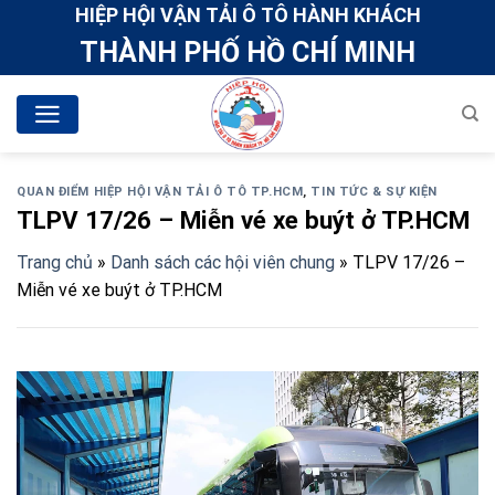
Skip
HIỆP HỘI VẬN TẢI Ô TÔ HÀNH KHÁCH
to
THÀNH PHỐ HỒ CHÍ MINH
content
QUAN ĐIỂM HIỆP HỘI VẬN TẢI Ô TÔ TP.HCM
,
TIN TỨC & SỰ KIỆN
TLPV 17/26 – Miễn vé xe buýt ở TP.HCM
Trang chủ
»
Danh sách các hội viên chung
»
TLPV 17/26 –
Miễn vé xe buýt ở TP.HCM