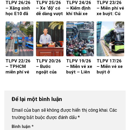
TLPV 26/26
TLPV 25/26
TLPV 24/26
TLPV 23/26
– Xăng sinh
– Xe ‘độ’ có
– Kiểm định
– Miễn phí vé
học E10 đã
dễ dàng vượt
khí thải xe
xe buýt: Cú
sẵn sàng
qua đăng
máy từ 1-7-
hích cần đi
kiểm?
2027 đạt
kèm chất
hiệu quả?
lượng và
thuận tiện
TLPV 22/26
TLPV 20/26
TLPV 19/26
TLPV 17/26
– TPHCM
– Bước
– Miễn vé xe
– Miễn vé xe
miễn phí vé
ngoặt của
buýt – Liên
buýt ở
xe buýt cho
vận tải hành
Võ Báo KHPT
TP.HCM
toàn dân:
khách
Giải pháp đã
đủ cho xe
Để lại một bình luận
buýt đột
phá?
Email của bạn sẽ không được hiển thị công khai.
Các
trường bắt buộc được đánh dấu
*
Bình luận
*