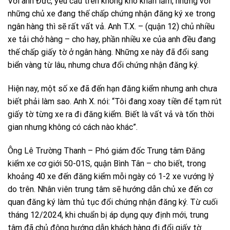
Với anh Đức, yêu cầu trên không khó khăn lắm, nhưng với
những chủ xe đang thế chấp chứng nhận đăng ký xe trong
ngân hàng thì sẽ rất vất vả. Anh T.X. – (quận 12) chủ nhiều
xe tải chở hàng – cho hay, phần nhiều xe của anh đều đang
thế chấp giấy tờ ở ngân hàng. Những xe này đã đổi sang
biển vàng từ lâu, nhưng chưa đổi chứng nhận đăng ký.
Hiện nay, một số xe đã đến hạn đăng kiểm nhưng anh chưa
biết phải làm sao. Anh X. nói: “Tôi đang xoay tiền để tạm rút
giấy tờ từng xe ra đi đăng kiểm. Biết là vất vả và tốn thời
gian nhưng không có cách nào khác”.
Ông Lê Trường Thanh – Phó giám đốc Trung tâm Đăng
kiểm xe cơ giới 50-01S, quận Bình Tân – cho biết, trong
khoảng 40 xe đến đăng kiểm mỗi ngày có 1-2 xe vướng lý
do trên. Nhân viên trung tâm sẽ hướng dẫn chủ xe đến cơ
quan đăng ký làm thủ tục đổi chứng nhận đăng ký. Từ cuối
tháng 12/2024, khi chuẩn bị áp dụng quy định mới, trung
tâm đã chủ động hướng dẫn khách hàng đi đổi giấy tờ