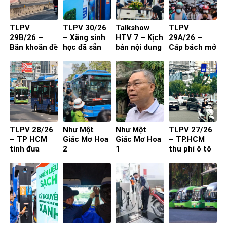
TLPV
TLPV 30/26
Talkshow
TLPV
29B/26 –
– Xăng sinh
HTV 7 – Kịch
29A/26 –
Băn khoăn đề
học đã sẵn
bản nội dung
Cấp bách mở
xuất cấm xe
sàng
toạ đàm 4
rộng quốc lộ
29 chỗ vào
người
nội đô
TP.HCM
TLPV 28/26
Như Một
Như Một
TLPV 27/26
– TP HCM
Giấc Mơ Hoa
Giấc Mơ Hoa
– TP.HCM
tính đưa
2
1
thu phí ô tô
buýt mini
vào trung
vào đường
tâm: Làm
nhỏ, khu dân
sao để người
cư
dân đồng
thuận?