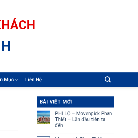
 KHÁCH
NH
n Mục
Liên Hệ
BÀI VIẾT MỚI
PHI LỘ – Movenpick Phan
Thiết – Lần đầu tiên ta
đến