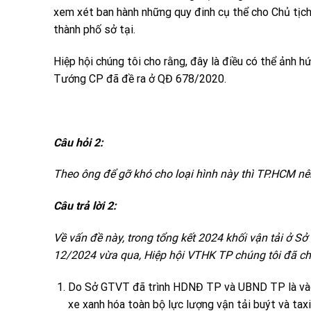
xem xét ban hành những quy đinh cụ thể cho Chủ tị
thành phố sở tại.
Hiệp hội chúng tôi cho rằng, đây là điều có thể ảnh
Tướng CP đã đề ra ở QĐ 678/2020.
Câu hỏi 2:
Theo ông để gỡ khó cho loại hình này thì TP.HCM n
Câu trả lời 2:
Về vấn đề này, trong tổng kết 2024 khối vận tải ở S
12/2024 vừa qua, Hiệp hội VTHK TP chúng tôi đã ch
Do Sở GTVT đã trình HDNĐ TP và UBND TP là v
xe xanh hóa toàn bộ lực lượng vận tải buýt và taxi