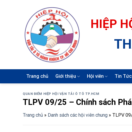
Skip
to
content
HIỆP H
TH
Trang chủ
Giới thiệu
Hội viên
Tin Tức
QUAN ĐIỂM HIỆP HỘI VẬN TẢI Ô TÔ TP.HCM
TLPV 09/25 – Chính sách Phát
Trang chủ
»
Danh sách các hội viên chung
»
TLPV 09/