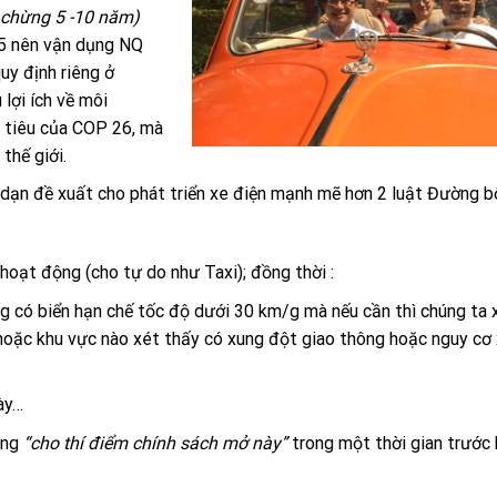
c chừng 5 -10 năm)
5 nên vận dụng NQ
y định riêng ở
 lợi ích về môi
c tiêu của COP 26, mà
thế giới.
h dạn đề xuất cho phát triển xe điện mạnh mẽ hơn 2 luật Đường b
hoạt động (cho tự do như Taxi); đồng thời :
 có biển hạn chế tốc độ dưới 30 km/g mà nếu cần thì chúng ta
hoặc khu vực nào xét thấy có xung đột giao thông hoặc nguy cơ 
ày…
ụng
“cho thí điểm chính sách mở này”
trong một thời gian trước 