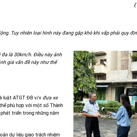
(
ng. Tuy nhiên loại hình này đang gặp khó khi vấp phải quy đị
i đa là 30km/h. Điều này ảnh
ánh giá vấn đề này như thế
và luật ATGT ĐB v/v
đưa xe
 thể phù hợp với một số Thành
i phát triển trong những năm
hoản dự liệu giao trách nhiệm