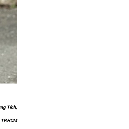
ng Tính,
K TP.HCM