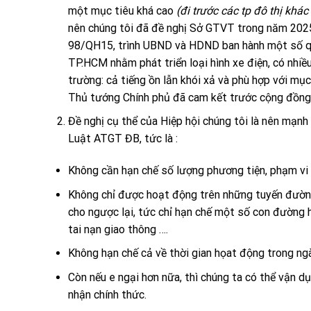
một mục tiêu khá cao
(đi trước các tp đô thị khá
nên chúng tôi đã đề nghị Sở GTVT trong năm 202
98/QH15, trình UBND và HDND ban hành một số qu
TP.HCM nhằm phát triển loại hình xe điện, có nhiều
trường: cả tiếng ồn lẫn khói xả và phù hợp với mụ
Thủ tướng Chính phủ đã cam kết trước cộng đồng 
Đề nghị cụ thể của Hiệp hội chúng tôi là nên mạn
Luật ATGT ĐB, tức là :
Không cần hạn chế số lượng phương tiện, phạm vi 
Không chỉ được hoạt động trên những tuyến đường
cho ngược lại, tức chỉ hạn chế một số con đường 
tai nạn giao thông ….
Không hạn chế cả về thời gian họat động trong ng
Còn nếu e ngại hơn nữa, thì chúng ta có thể vận d
nhận chính thức.