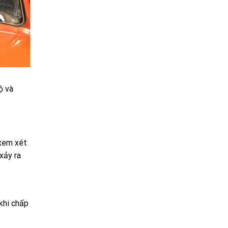
ộ và
 xem xét
xảy ra
khi chấp