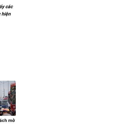
ấy các
 hiện
bách mở