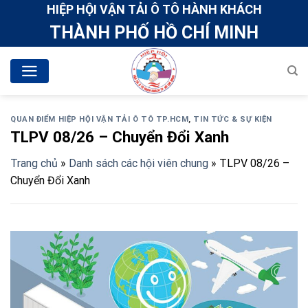
Skip
HIỆP HỘI VẬN TẢI Ô TÔ HÀNH KHÁCH
to
THÀNH PHỐ HỒ CHÍ MINH
content
QUAN ĐIỂM HIỆP HỘI VẬN TẢI Ô TÔ TP.HCM
,
TIN TỨC & SỰ KIỆN
TLPV 08/26 – Chuyển Đổi Xanh
Trang chủ
»
Danh sách các hội viên chung
»
TLPV 08/26 –
Chuyển Đổi Xanh