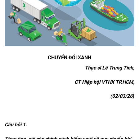
CHUYỂN ĐỔI XANH
Thạc sĩ Lê Trung Tính,
CT Hiệp hội VTHK TP.HCM,
(02/03/26
)
Câu hỏi 1.
Theo ông, với các chính sách kiểm soát về quy chuẩn khí