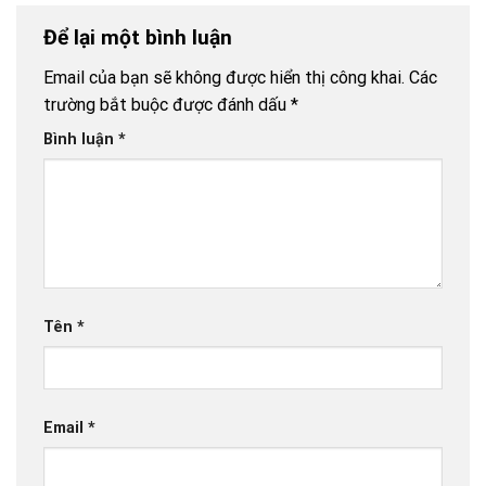
thuận tiện
đủ cho xe
Để lại một bình luận
buýt đột
phá?
Email của bạn sẽ không được hiển thị công khai.
Các
trường bắt buộc được đánh dấu
*
Bình luận
*
Tên
*
Email
*