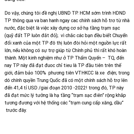
Do vậy, chúng tôi đề nghị UBND TP. HCM sớm trình HDND
TP thông qua va ban hanh ngay cac chính sách hỗ trơ từ nhà
nước, đặc biệt là việc xây dựng cơ sở hạ tầng trạm sạc
(quỹ đất TP luôn đắt đỏ); vì chắc các bạn đều biết Chuyển
đổi xanh của một TP đô thị luôn đòi hỏi một nguồn lực rất
lớn, nếu không có sự trợ giúp từ Chính phủ thì rất khó hoàn
thành. Một kinh nghiệm như ở TP Thẩm Quyến – TQ, đến
nay TP này đã đạt đuoc chỉ tieu là TP đầu tiên trên thế
giới, đảm bảo 100% phương tiên VTHKCC là xe điện; trong
dó chính quyền Trung Quốc đã có một chính sách hỗ trợ lên
đến 41,4 tỉ USD /giai đoạn 2010 -2022! trong đó, TP này
đã đạt mức lý tưởng là hạ tầng “trạm sạc điên” rộng khắp
tương đương với hệ thống các “trạm cung cấp xăng, dầu”
trước đây.