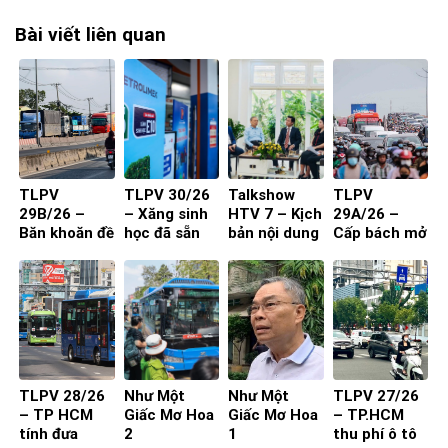
Bài viết liên quan
TLPV
TLPV 30/26
Talkshow
TLPV
29B/26 –
– Xăng sinh
HTV 7 – Kịch
29A/26 –
Băn khoăn đề
học đã sẵn
bản nội dung
Cấp bách mở
xuất cấm xe
sàng
toạ đàm 4
rộng quốc lộ
29 chỗ vào
người
nội đô
TP.HCM
TLPV 28/26
Như Một
Như Một
TLPV 27/26
– TP HCM
Giấc Mơ Hoa
Giấc Mơ Hoa
– TP.HCM
tính đưa
2
1
thu phí ô tô