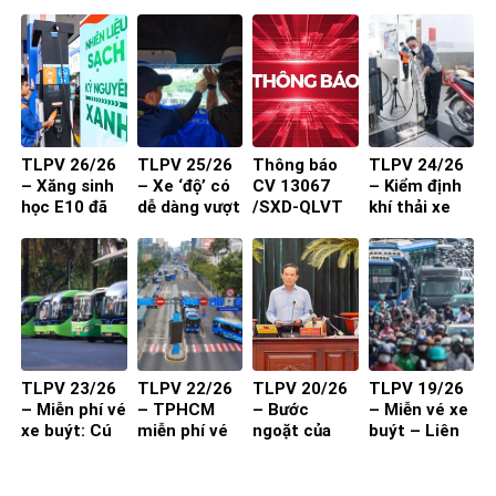
buýt mini
vào trung
vào đường
tâm: Làm
nhỏ, khu dân
sao để người
cư
dân đồng
thuận?
TLPV 26/26
TLPV 25/26
Thông báo
TLPV 24/26
– Xăng sinh
– Xe ‘độ’ có
CV 13067
– Kiểm định
học E10 đã
dễ dàng vượt
/SXD-QLVT
khí thải xe
sẵn sàng
qua đăng
của Sở Xây
máy từ 1-7-
kiểm?
Dựng đến
2027 đạt
các DN/HTX
hiệu quả?
TLPV 23/26
TLPV 22/26
TLPV 20/26
TLPV 19/26
– Miễn phí vé
– TPHCM
– Bước
– Miễn vé xe
xe buýt: Cú
miễn phí vé
ngoặt của
buýt – Liên
hích cần đi
xe buýt cho
vận tải hành
Võ Báo KHPT
kèm chất
toàn dân:
khách
lượng và
Giải pháp đã