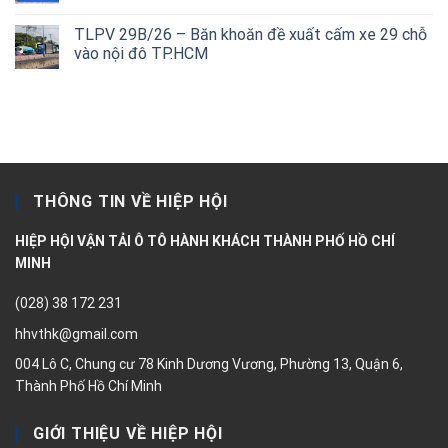
TLPV 29B/26 – Băn khoăn đề xuất cấm xe 29 chỗ
vào nội đô TP.HCM
THÔNG TIN VỀ HIỆP HỘI
HIỆP HỘI VẬN TẢI Ô TÔ HÀNH KHÁCH THÀNH PHỐ HỒ CHÍ
MINH
(028) 38 172 231
hhvthk@gmail.com
004 Lô C, Chung cư 78 Kinh Dương Vương, Phường 13, Quận 6,
Thành Phố Hồ Chí Minh
GIỚI THIỆU VỀ HIỆP HỘI