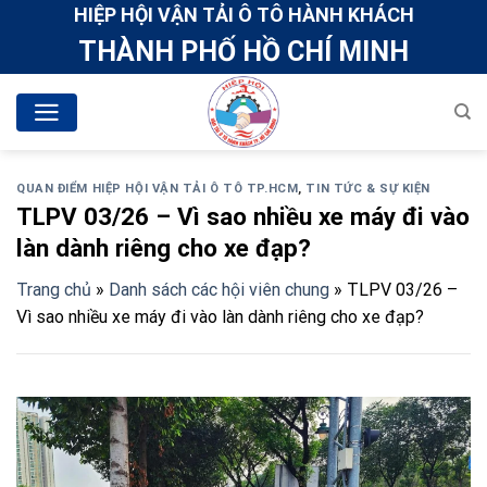
Skip
HIỆP HỘI VẬN TẢI Ô TÔ HÀNH KHÁCH
to
THÀNH PHỐ HỒ CHÍ MINH
content
QUAN ĐIỂM HIỆP HỘI VẬN TẢI Ô TÔ TP.HCM
,
TIN TỨC & SỰ KIỆN
TLPV 03/26 – Vì sao nhiều xe máy đi vào
làn dành riêng cho xe đạp?
Trang chủ
»
Danh sách các hội viên chung
»
TLPV 03/26 –
Vì sao nhiều xe máy đi vào làn dành riêng cho xe đạp?