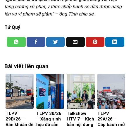
tăng cường xử phạt, ý thức chấp hành sẽ dần được nâng
lên và vi phạm sẽ giảm” – ông Tính chia sẻ.
Tứ Quý
Bài viết liên quan
TLPV
TLPV 30/26
Talkshow
TLPV
29B/26 –
– Xăng sinh
HTV 7 – Kịch
29A/26 –
Băn khoăn đề
học đã sẵn
bản nội dung
Cấp bách mở
xuất cấm xe
sàng
toạ đàm 4
rộng quốc lộ