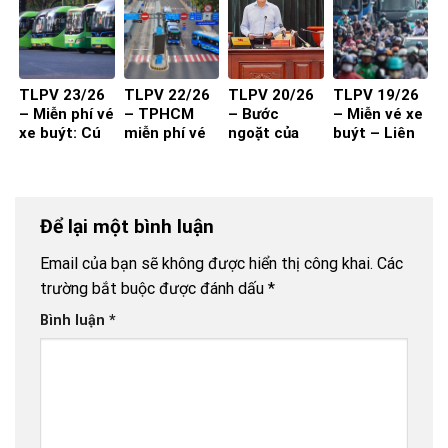
TLPV 23/26
TLPV 22/26
TLPV 20/26
TLPV 19/26
– Miễn phí vé
– TPHCM
– Bước
– Miễn vé xe
xe buýt: Cú
miễn phí vé
ngoặt của
buýt – Liên
hích cần đi
xe buýt cho
vận tải hành
Võ Báo KHPT
kèm chất
toàn dân:
khách
lượng và
Giải pháp đã
thuận tiện
đủ cho xe
Để lại một bình luận
buýt đột
phá?
Email của bạn sẽ không được hiển thị công khai.
Các
trường bắt buộc được đánh dấu
*
Bình luận
*