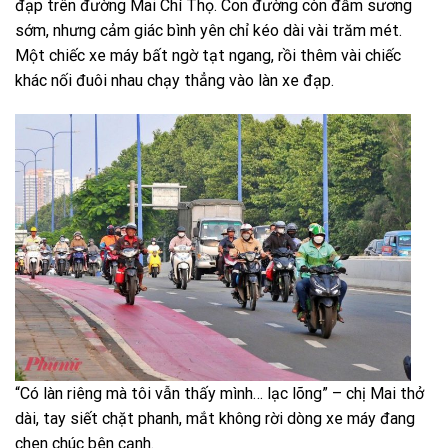
đạp trên đường Mai Chí Thọ. Con đường còn đẫm sương
sớm, nhưng cảm giác bình yên chỉ kéo dài vài trăm mét.
Một chiếc xe máy bất ngờ tạt ngang, rồi thêm vài chiếc
khác nối đuôi nhau chạy thẳng vào làn xe đạp.
“Có làn riêng mà tôi vẫn thấy mình… lạc lõng” – chị Mai thở
dài, tay siết chặt phanh, mắt không rời dòng xe máy đang
chen chúc bên cạnh.