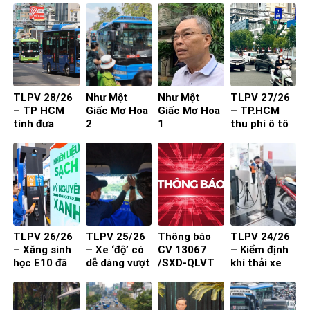
29 chỗ vào
người
nội đô
TP.HCM
TLPV 28/26
Như Một
Như Một
TLPV 27/26
– TP HCM
Giấc Mơ Hoa
Giấc Mơ Hoa
– TP.HCM
tính đưa
2
1
thu phí ô tô
buýt mini
vào trung
vào đường
tâm: Làm
nhỏ, khu dân
sao để người
cư
dân đồng
thuận?
TLPV 26/26
TLPV 25/26
Thông báo
TLPV 24/26
– Xăng sinh
– Xe ‘độ’ có
CV 13067
– Kiểm định
học E10 đã
dễ dàng vượt
/SXD-QLVT
khí thải xe
sẵn sàng
qua đăng
của Sở Xây
máy từ 1-7-
kiểm?
Dựng đến
2027 đạt
các DN/HTX
hiệu quả?