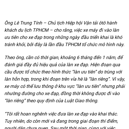
Ông Lê Trung Tính – Chủ tịch Hiệp hội Vận tải ôtô hành
khách du lịch TPHCM – cho rằng, việc xe máy đi vào làn
ưu tiên cho xe đạp trong những ngày đầu triển khai là khó
tránh khỏi, bởi đây là lần đầu TPHCM tổ chức mô hình này.
Theo ông, cần có thời gian, khoảng 6 tháng đến 1 năm, để
đánh giá đầy đủ hiệu quả của làn xe đạp. Hiện đoạn qua
cầu được tổ chức theo hình thức “làn ưu tiên” do trùng với
làn hỗn hợp, trong khi đoạn trên vỉa hè là “làn riêng”. Vì vậy,
xe máy có thể lưu thông ở khu vực “làn ưu tiên” nhưng phải
nhường đường cho xe đạp, đồng thời không được đi vào
“làn riêng” theo quy định của Luật Giao thông.
“Tôi rất hoan nghênh việc đưa làn xe đạp vào khai thác.
Tuy nhiên, do còn mới và đang trong giai đoạn thí điểm,
người dân chưa quen. Sau một thời gian, cùng với việc