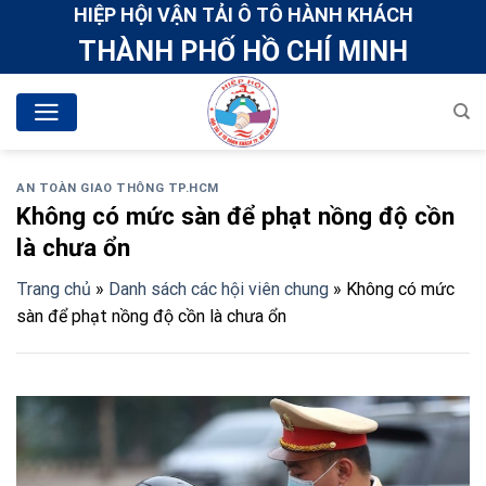
Skip
HIỆP HỘI VẬN TẢI Ô TÔ HÀNH KHÁCH
to
THÀNH PHỐ HỒ CHÍ MINH
content
AN TOÀN GIAO THÔNG TP.HCM
Không có mức sàn để phạt nồng độ cồn
là chưa ổn
Trang chủ
»
Danh sách các hội viên chung
»
Không có mức
sàn để phạt nồng độ cồn là chưa ổn