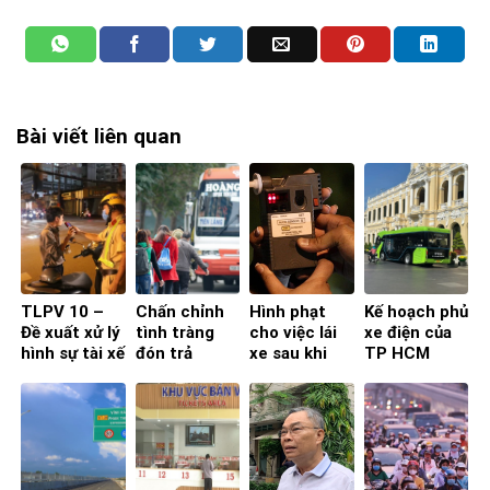
Bài viết liên quan
TLPV 10 –
Chấn chỉnh
Hình phạt
Kế hoạch phủ
Đề xuất xử lý
tình tràng
cho việc lái
xe điện của
hình sự tài xế
đón trả
xe sau khi
TP HCM
có nồng độ
khách gây
uống rượu
cồn mức
mất trật tự
bia tại các
cao: Các
ATGT ở
quốc gia trên
chuyên gia
TPHCM
thế giới
nói gì?