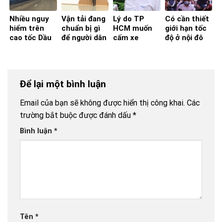
Nhiều nguy
Vận tải đang
Lý do TP
Có cần thiết
hiểm trên
chuẩn bị gì
HCM muốn
giới hạn tốc
cao tốc Dầu
để người dân
cấm xe
độ ở nội đô
Giây – Phan
an tâm về
giường nằm
TP.HCM?
Thiết – Vĩnh
nhà ăn Tết?
vào nội đô
Hảo
Để lại một bình luận
Email của bạn sẽ không được hiển thị công khai.
Các
trường bắt buộc được đánh dấu
*
Bình luận
*
Tên
*