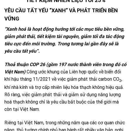
TIẾT KIỆM NHIÊN LIỆU TỚI 25%
YÊU CẦU TẤT YẾU “XANH” VÀ PHÁT TRIỂN BỀN
VỮNG
“Xanh hoá là hoạt động hướng tới các mục tiêu bền vững,
giảm phát thải, tiết kiệm tài nguyên, giảm tối đa tác động
tiêu cực đến môi trường. Trong tương lai gần đây sẽ là
yêu cầu tất yếu”.
Thoả thuận COP 26 (gồm 197 nước thành viên trong đó có
Việt Nam)
Công ước khung của Liên hợp quốc về biến đổi
khí hậu tháng 11/2021 về việc giảm phát thải carbon CO
,
2
khí nhà kính và trợ cấp nhiên liệu hóa thạch không hiệu quả.
Rõ ràng, việc giảm phát thải và giảm sử dụng năng lượng
hoá thạch không chỉ là yêu cầu bắt buộc của thế giới mà
còn tại Việt Nam.
Riêng tại Việt Nam, trong những năm qua các cơ quan chức
năng, thủ tướng chính phủ ban hành rất nhiều văn bản, nghị