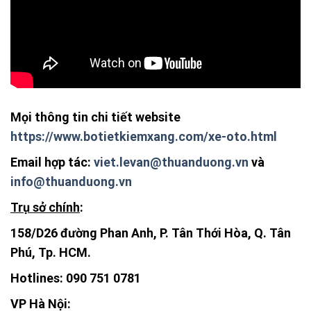
Mọi thông tin chi tiết website
https://www.botietkiemxang.com/xe-oto.html
Email hợp tác:
viet.levan@thuanduong.vn
và
info@thuanduong.vn
Trụ sở chính
:
158/D26 đường Phan Anh, P. Tân Thới Hòa, Q. Tân
Phú, Tp. HCM.
Hotlines:
090 751 0781
VP Hà Nội
: