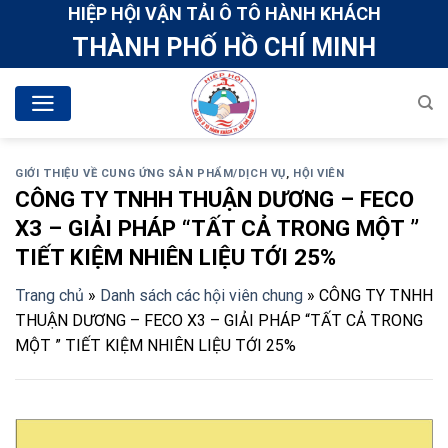
Skip
HIỆP HỘI VẬN TẢI Ô TÔ HÀNH KHÁCH
to
THÀNH PHỐ HỒ CHÍ MINH
content
GIỚI THIỆU VỀ CUNG ỨNG SẢN PHẨM/DỊCH VỤ
,
HỘI VIÊN
CÔNG TY TNHH THUẬN DƯƠNG – FECO
X3 – GIẢI PHÁP “TẤT CẢ TRONG MỘT ”
TIẾT KIỆM NHIÊN LIỆU TỚI 25%
Trang chủ
»
Danh sách các hội viên chung
»
CÔNG TY TNHH
THUẬN DƯƠNG – FECO X3 – GIẢI PHÁP “TẤT CẢ TRONG
MỘT ” TIẾT KIỆM NHIÊN LIỆU TỚI 25%