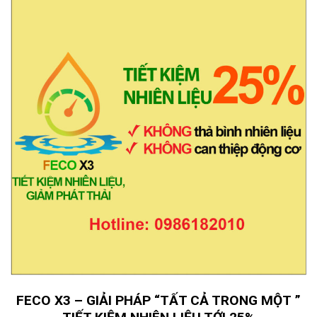
FECO X3 – GIẢI PHÁP “TẤT CẢ TRONG MỘT ”