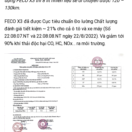
dụng FECO X3 thì 8 lít nhiên liệu sẽ di chuyển được 120 –
130km.
FECO X3 đã được Cục tiêu chuẩn Đo lường Chất lượng
đánh giá tiết kiệm ~ 21% cho cả ô tô và xe máy (Số
22.08.07.NT và 22.08.08.NT ngày 22/8/2022). Và giảm tới
90% khí thải độc hại CO, HC, NOx… ra môi trường.